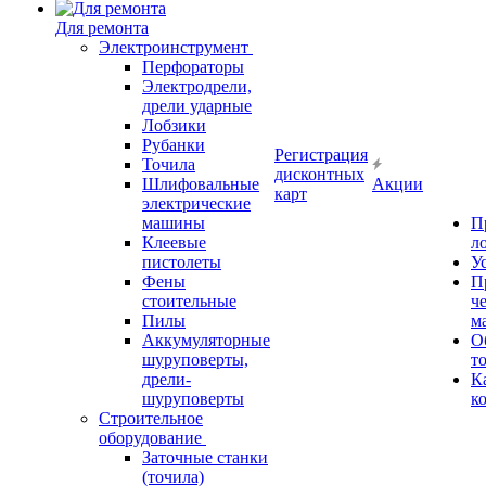
Для ремонта
Электроинструмент
Перфораторы
Электродрели,
дрели ударные
Лобзики
Рубанки
Регистрация
Точила
дисконтных
Шлифовальные
Акции
карт
электрические
машины
П
Клеевые
л
пистолеты
У
Фены
П
стоительные
ч
Пилы
м
Аккумуляторные
О
шуруповерты,
т
дрели-
К
шуруповерты
к
Строительное
оборудование
Заточные станки
(точила)