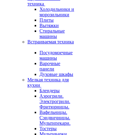
техника
Холодильники и
морозильники
Плиты
Вытяжки
Стиральные
машины
Встраиваемая техника
Посудомоечные
машины
Варочные
панели
Духовые шкафы
Мелкая техника для
кухни
Блендеры
Аэрогрили.
Электрогрили.
Фритюрницы.
Вафельницы.
Сэндвичницы.
Мультипекари.
Тостеры
Мультиварки