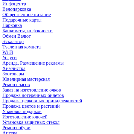
Инфоцентр
Велопарковка
Общественное питание
Подарочные карты
Парковка
Банкоматы, инфокиоски
Обмен Валют
Эскалатор
Туалетная комната
Wi-Fi
Услуги
Аренда, Размещение рекламы
Химчистка
Зоотовары
Ювелирная мастерская
Ремонт часов
Заказ на изготовление очков
Продажа лотерейных билетов
Продажа церковных принадлежностей
Продажа цветов и растений
Упаковка подарков
Изготовление ключей
Установка защитных стекол
Ремонт обуви
Аптека