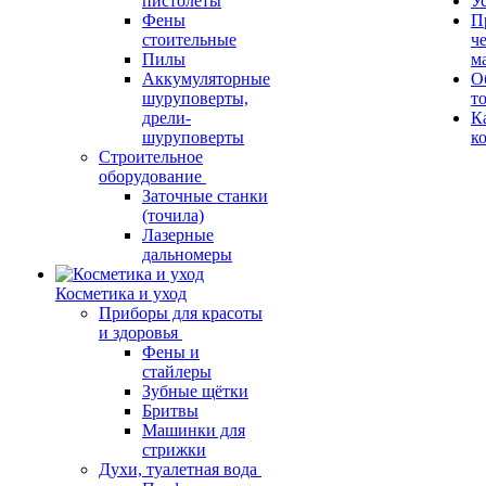
пистолеты
У
Фены
П
стоительные
ч
Пилы
м
Аккумуляторные
О
шуруповерты,
т
дрели-
К
шуруповерты
к
Строительное
оборудование
Заточные станки
(точила)
Лазерные
дальномеры
Косметика и уход
Приборы для красоты
и здоровья
Фены и
стайлеры
Зубные щётки
Бритвы
Машинки для
стрижки
Духи, туалетная вода