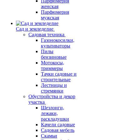
Парфюмерия
женская
Парфюмерия
мужская
Сад и земледелие
Садовая техника
Газонокосилки,
культиваторы
Пилы
бензиновые
Мотокосы,
триммеры
Тачки садовые и
строительные
Лестницы и
стремянки
Обустройства и декор
участка
Шезлонги,
лежаки,
раскладушки
Качели садовые
Садовая мебель
Скамьи