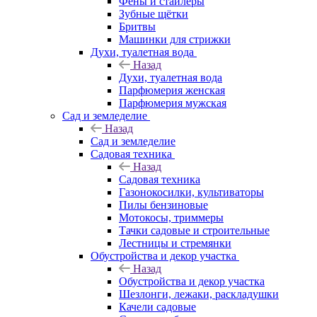
Фены и стайлеры
Зубные щётки
Бритвы
Машинки для стрижки
Духи, туалетная вода
Назад
Духи, туалетная вода
Парфюмерия женская
Парфюмерия мужская
Сад и земледелие
Назад
Сад и земледелие
Садовая техника
Назад
Садовая техника
Газонокосилки, культиваторы
Пилы бензиновые
Мотокосы, триммеры
Тачки садовые и строительные
Лестницы и стремянки
Обустройства и декор участка
Назад
Обустройства и декор участка
Шезлонги, лежаки, раскладушки
Качели садовые