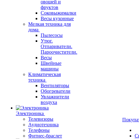
овощей и
фруктов
Соковыжималки
Весы кухонные
Мелкая техника для
дома
Пылесосы
Утюг.
Отпариватели.
Пароочистители.
Весы
Швейные
машины
Климатическая
техника
Вентиляторы
Обогреватели
Увлажнители
воздуха
Электроника
Телевизоры
Покупа
Аудиотехника
Телефоны
Фитнес-браслет
С