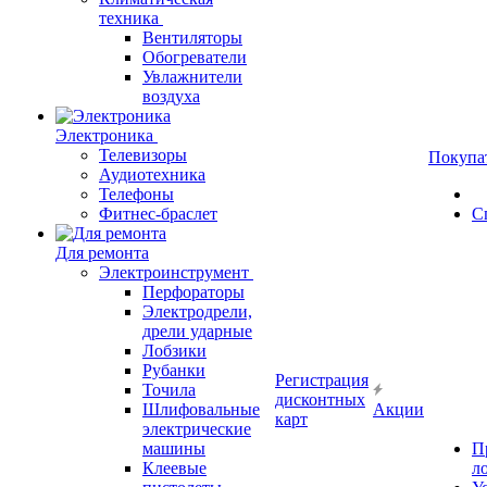
техника
Вентиляторы
Обогреватели
Увлажнители
воздуха
Электроника
Телевизоры
Покупа
Аудиотехника
Телефоны
Фитнес-браслет
С
Для ремонта
Электроинструмент
Перфораторы
Электродрели,
дрели ударные
Лобзики
Рубанки
Регистрация
Точила
дисконтных
Шлифовальные
Акции
карт
электрические
машины
П
Клеевые
л