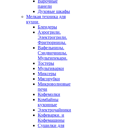
Варочные
панели
Духовые шкафы
Мелкая техника для
кухни
Блендеры
Аэрогрили.
Электрогрили.
Фритюрницы.
Вафельницы.
Сэндвичницы.
Мультипекари.
Тостеры
Мультиварки
Миксеры
Мясорубки
Микроволновые
печи
Кофемолки
Комбайны
кухонные
Электрочайники
Кофеварки. и
Кофемашины
Сушилки для