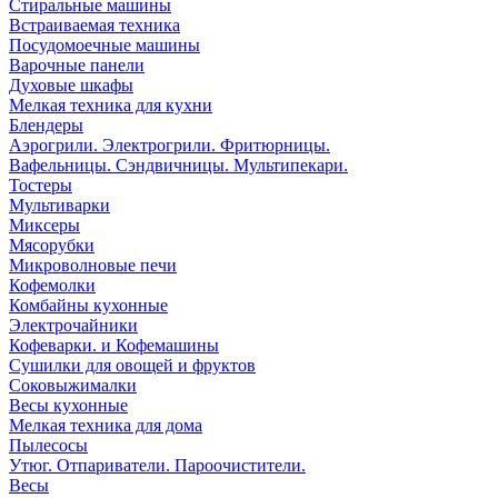
Стиральные машины
Встраиваемая техника
Посудомоечные машины
Варочные панели
Духовые шкафы
Мелкая техника для кухни
Блендеры
Аэрогрили. Электрогрили. Фритюрницы.
Вафельницы. Сэндвичницы. Мультипекари.
Тостеры
Мультиварки
Миксеры
Мясорубки
Микроволновые печи
Кофемолки
Комбайны кухонные
Электрочайники
Кофеварки. и Кофемашины
Сушилки для овощей и фруктов
Соковыжималки
Весы кухонные
Мелкая техника для дома
Пылесосы
Утюг. Отпариватели. Пароочистители.
Весы