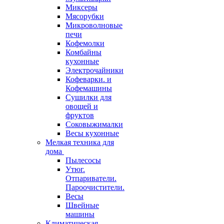
Миксеры
Мясорубки
Микроволновые
печи
Кофемолки
Комбайны
кухонные
Электрочайники
Кофеварки. и
Кофемашины
Сушилки для
овощей и
фруктов
Соковыжималки
Весы кухонные
Мелкая техника для
дома
Пылесосы
Утюг.
Отпариватели.
Пароочистители.
Весы
Швейные
машины
Климатическая