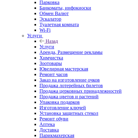
Парковка
Банкоматы, инфокиоски
Обмен Валют
Эскалатор
Туалетная комната
Wi-Fi
Услуги
Назад
Услуги
Аренда, Размещение рекламы
Химчистка
Зоотовары
Ювелирная мастерская
Ремонт часов
Заказ на изготовление очков
Продажа лотерейных билетов
Продажа церковных принадлежностей
Продажа цветов и растений
Упаковка подарков
Изготовление ключей
Установка защитных стекол
Ремонт обуви
Аптека
Доставка
Парикмахерская