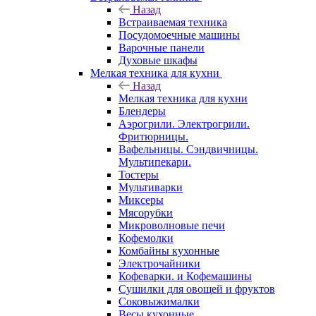
Назад
Встраиваемая техника
Посудомоечные машины
Варочные панели
Духовые шкафы
Мелкая техника для кухни
Назад
Мелкая техника для кухни
Блендеры
Аэрогрили. Электрогрили.
Фритюрницы.
Вафельницы. Сэндвичницы.
Мультипекари.
Тостеры
Мультиварки
Миксеры
Мясорубки
Микроволновые печи
Кофемолки
Комбайны кухонные
Электрочайники
Кофеварки. и Кофемашины
Сушилки для овощей и фруктов
Соковыжималки
Весы кухонные