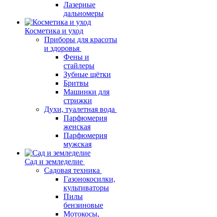
Лазерные
дальномеры
Косметика и уход
Приборы для красоты
и здоровья
Фены и
стайлеры
Зубные щётки
Бритвы
Машинки для
стрижки
Духи, туалетная вода
Парфюмерия
женская
Парфюмерия
мужская
Сад и земледелие
Садовая техника
Газонокосилки,
культиваторы
Пилы
бензиновые
Мотокосы,