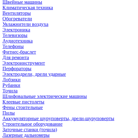
Швейные машины
Климатическая техника
Вентиляторы
Обогреватели
Увлажнители воздуха
Электроника
Телевизоры
Аудиотехника
Телефоны
Фитнес-браслет
Для ремонта
Электроинструмент
Перфораторы
Электродрели, дрели ударные
Лобзики
Рубанки
Точила
Шлифовальные электрические машины
Клеевые пистолеты
Фены стоительные
Пилы
Аккумуляторные шуруповерты, дрели-шуруповерты
Строительное оборудование
Заточные станки (точила)
Лазерные дальномеры