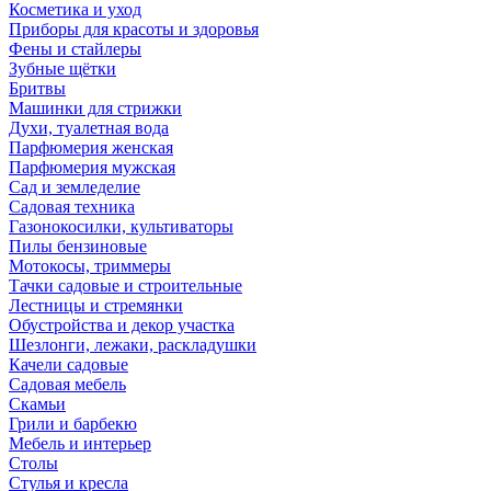
Косметика и уход
Приборы для красоты и здоровья
Фены и стайлеры
Зубные щётки
Бритвы
Машинки для стрижки
Духи, туалетная вода
Парфюмерия женская
Парфюмерия мужская
Сад и земледелие
Садовая техника
Газонокосилки, культиваторы
Пилы бензиновые
Мотокосы, триммеры
Тачки садовые и строительные
Лестницы и стремянки
Обустройства и декор участка
Шезлонги, лежаки, раскладушки
Качели садовые
Садовая мебель
Скамьи
Грили и барбекю
Мебель и интерьер
Столы
Стулья и кресла