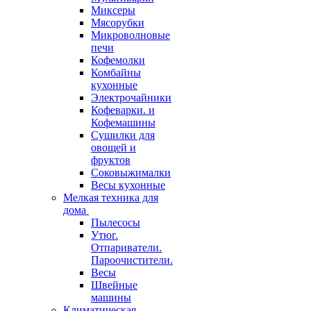
Миксеры
Мясорубки
Микроволновые
печи
Кофемолки
Комбайны
кухонные
Электрочайники
Кофеварки. и
Кофемашины
Сушилки для
овощей и
фруктов
Соковыжималки
Весы кухонные
Мелкая техника для
дома
Пылесосы
Утюг.
Отпариватели.
Пароочистители.
Весы
Швейные
машины
Климатическая