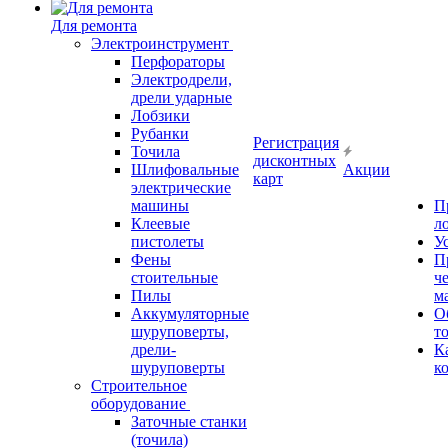
Для ремонта
Электроинструмент
Перфораторы
Электродрели,
дрели ударные
Лобзики
Рубанки
Регистрация
Точила
дисконтных
Шлифовальные
Акции
карт
электрические
машины
П
Клеевые
л
пистолеты
У
Фены
П
стоительные
ч
Пилы
м
Аккумуляторные
О
шуруповерты,
т
дрели-
К
шуруповерты
к
Строительное
оборудование
Заточные станки
(точила)