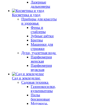
Лазерные
дальномеры
Косметика и уход
Приборы для красоты
и здоровья
Фены и
стайлеры
Зубные щётки
Бритвы
Машинки для
стрижки
Духи, туалетная вода
Парфюмерия
женская
Парфюмерия
мужская
Сад и земледелие
Садовая техника
Газонокосилки,
культиваторы
Пилы
бензиновые
Мотокосы,