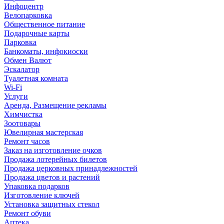
Инфоцентр
Велопарковка
Общественное питание
Подарочные карты
Парковка
Банкоматы, инфокиоски
Обмен Валют
Эскалатор
Туалетная комната
Wi-Fi
Услуги
Аренда, Размещение рекламы
Химчистка
Зоотовары
Ювелирная мастерская
Ремонт часов
Заказ на изготовление очков
Продажа лотерейных билетов
Продажа церковных принадлежностей
Продажа цветов и растений
Упаковка подарков
Изготовление ключей
Установка защитных стекол
Ремонт обуви
Аптека