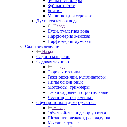
Фены и стайлеры
Зубные щётки
Бритвы
Машинки для стрижки
Духи, туалетная вода
Назад
Духи, туалетная вода
Парфюмерия женская
Парфюмерия мужская
Сад и земледелие
Назад
Сад и земледелие
Садовая техника
Назад
Садовая техника
Газонокосилки, культиваторы
Пилы бензиновые
Мотокосы, триммеры
Тачки садовые и строительные
Лестницы и стремянки
Обустройства и декор участка
Назад
Обустройства и декор участка
Шезлонги, лежаки, раскладушки
Качели садовые