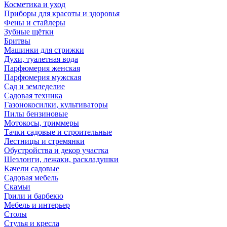
Косметика и уход
Приборы для красоты и здоровья
Фены и стайлеры
Зубные щётки
Бритвы
Машинки для стрижки
Духи, туалетная вода
Парфюмерия женская
Парфюмерия мужская
Сад и земледелие
Садовая техника
Газонокосилки, культиваторы
Пилы бензиновые
Мотокосы, триммеры
Тачки садовые и строительные
Лестницы и стремянки
Обустройства и декор участка
Шезлонги, лежаки, раскладушки
Качели садовые
Садовая мебель
Скамьи
Грили и барбекю
Мебель и интерьер
Столы
Стулья и кресла