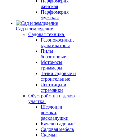
Парфюмерия
женская
Парфюмерия
мужская
Сад и земледелие
Садовая техника
Газонокосилки,
культиваторы
Пилы
бензиновые
Мотокосы,
триммеры
Тачки садовые и
строительные
Лестницы и
стремянки
Обустройства и декор
участка
Шезлонги,
лежаки,
раскладушки
Качели садовые
Садовая мебель
Скамьи