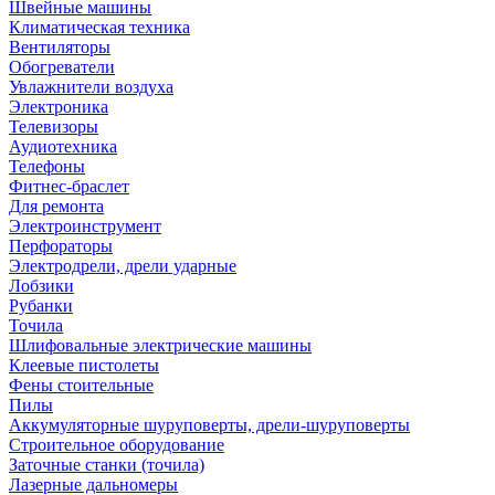
Швейные машины
Климатическая техника
Вентиляторы
Обогреватели
Увлажнители воздуха
Электроника
Телевизоры
Аудиотехника
Телефоны
Фитнес-браслет
Для ремонта
Электроинструмент
Перфораторы
Электродрели, дрели ударные
Лобзики
Рубанки
Точила
Шлифовальные электрические машины
Клеевые пистолеты
Фены стоительные
Пилы
Аккумуляторные шуруповерты, дрели-шуруповерты
Строительное оборудование
Заточные станки (точила)
Лазерные дальномеры