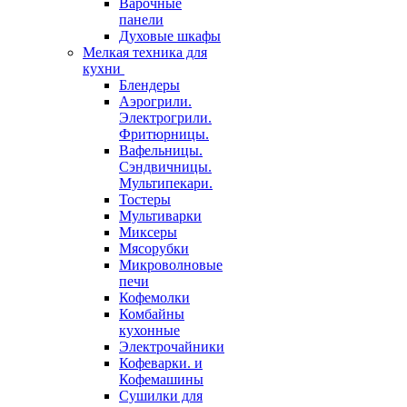
Варочные
панели
Духовые шкафы
Мелкая техника для
кухни
Блендеры
Аэрогрили.
Электрогрили.
Фритюрницы.
Вафельницы.
Сэндвичницы.
Мультипекари.
Тостеры
Мультиварки
Миксеры
Мясорубки
Микроволновые
печи
Кофемолки
Комбайны
кухонные
Электрочайники
Кофеварки. и
Кофемашины
Сушилки для