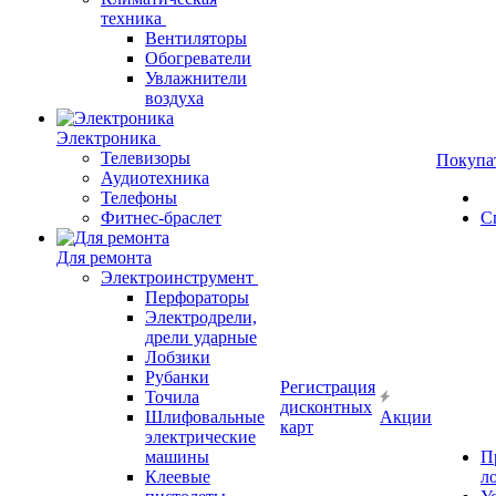
техника
Вентиляторы
Обогреватели
Увлажнители
воздуха
Электроника
Телевизоры
Покупа
Аудиотехника
Телефоны
Фитнес-браслет
С
Для ремонта
Электроинструмент
Перфораторы
Электродрели,
дрели ударные
Лобзики
Рубанки
Регистрация
Точила
дисконтных
Шлифовальные
Акции
карт
электрические
машины
П
Клеевые
л