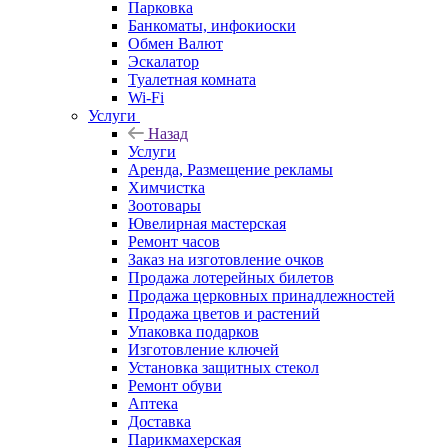
Парковка
Банкоматы, инфокиоски
Обмен Валют
Эскалатор
Туалетная комната
Wi-Fi
Услуги
Назад
Услуги
Аренда, Размещение рекламы
Химчистка
Зоотовары
Ювелирная мастерская
Ремонт часов
Заказ на изготовление очков
Продажа лотерейных билетов
Продажа церковных принадлежностей
Продажа цветов и растений
Упаковка подарков
Изготовление ключей
Установка защитных стекол
Ремонт обуви
Аптека
Доставка
Парикмахерская