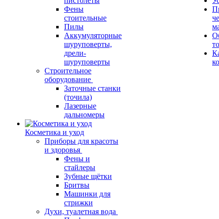
пистолеты
У
Фены
П
стоительные
ч
Пилы
м
Аккумуляторные
О
шуруповерты,
т
дрели-
К
шуруповерты
к
Строительное
оборудование
Заточные станки
(точила)
Лазерные
дальномеры
Косметика и уход
Приборы для красоты
и здоровья
Фены и
стайлеры
Зубные щётки
Бритвы
Машинки для
стрижки
Духи, туалетная вода