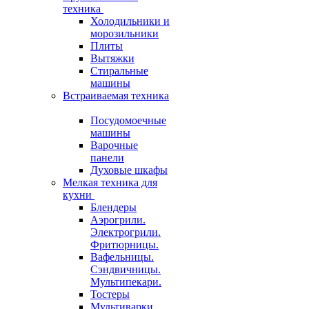
техника
Холодильники и
морозильники
Плиты
Вытяжки
Стиральные
машины
Встраиваемая техника
Посудомоечные
машины
Варочные
панели
Духовые шкафы
Мелкая техника для
кухни
Блендеры
Аэрогрили.
Электрогрили.
Фритюрницы.
Вафельницы.
Сэндвичницы.
Мультипекари.
Тостеры
Мультиварки