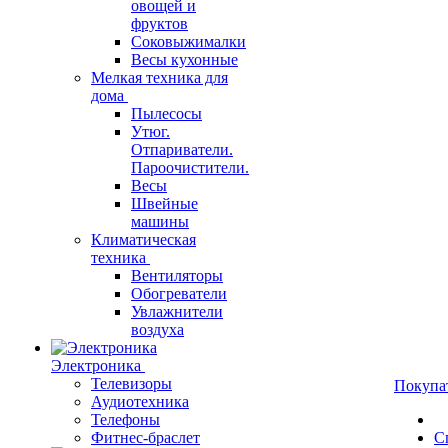
овощей и
фруктов
Соковыжималки
Весы кухонные
Мелкая техника для
дома
Пылесосы
Утюг.
Отпариватели.
Пароочистители.
Весы
Швейные
машины
Климатическая
техника
Вентиляторы
Обогреватели
Увлажнители
воздуха
Электроника
Телевизоры
Покупа
Аудиотехника
Телефоны
Фитнес-браслет
С