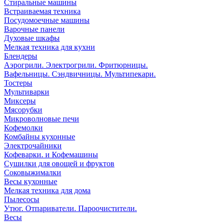
Стиральные машины
Встраиваемая техника
Посудомоечные машины
Варочные панели
Духовые шкафы
Мелкая техника для кухни
Блендеры
Аэрогрили. Электрогрили. Фритюрницы.
Вафельницы. Сэндвичницы. Мультипекари.
Тостеры
Мультиварки
Миксеры
Мясорубки
Микроволновые печи
Кофемолки
Комбайны кухонные
Электрочайники
Кофеварки. и Кофемашины
Сушилки для овощей и фруктов
Соковыжималки
Весы кухонные
Мелкая техника для дома
Пылесосы
Утюг. Отпариватели. Пароочистители.
Весы