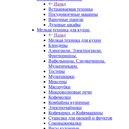
Назад
Встраиваемая техника
Посудомоечные машины
Варочные панели
Духовые шкафы
Мелкая техника для кухни
Назад
Мелкая техника для кухни
Блендеры
Аэрогрили. Электрогрили.
Фритюрницы.
Вафельницы. Сэндвичницы.
Мультипекари.
Тостеры
Мультиварки
Миксеры
Мясорубки
Микроволновые печи
Кофемолки
Комбайны кухонные
Электрочайники
Кофеварки. и Кофемашины
Сушилки для овощей и фруктов
Соковыжималки
Весы кухонные