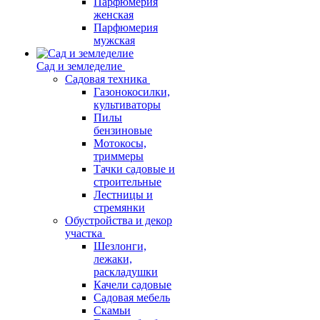
Парфюмерия
женская
Парфюмерия
мужская
Сад и земледелие
Садовая техника
Газонокосилки,
культиваторы
Пилы
бензиновые
Мотокосы,
триммеры
Тачки садовые и
строительные
Лестницы и
стремянки
Обустройства и декор
участка
Шезлонги,
лежаки,
раскладушки
Качели садовые
Садовая мебель
Скамьи