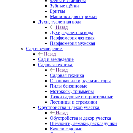
Фены и стайлеры
Зубные щётки
Бритвы
Машинки для стрижки
Духи, туалетная вода
Назад
Духи, туалетная вода
Парфюмерия женская
Парфюмерия мужская
Сад и земледелие
Назад
Сад и земледелие
Садовая техника
Назад
Садовая техника
Газонокосилки, культиваторы
Пилы бензиновые
Мотокосы, триммеры
Тачки садовые и строительные
Лестницы и стремянки
Обустройства и декор участка
Назад
Обустройства и декор участка
Шезлонги, лежаки, раскладушки
Качели садовые