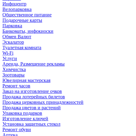
Инфоцентр
Велопарковка
Общественное питание
Подарочные карты
Парковка
Банкоматы, инфокиоски
Обмен Валют
Эскалатор
Туалетная комната
Wi-Fi
Услуги
Аренда, Размещение рекламы
Химчистка
Зоотовары
Ювелирная мастерская
Ремонт часов
Заказ на изготовление очков
Продажа лотерейных билетов
Продажа церковных принадлежностей
Продажа цветов и растений
Упаковка подарков
Изготовление ключей
Установка защитных стекол
Ремонт обуви
Аптека