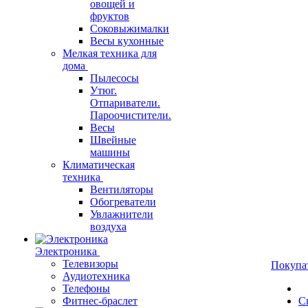
овощей и
фруктов
Соковыжималки
Весы кухонные
Мелкая техника для
дома
Пылесосы
Утюг.
Отпариватели.
Пароочистители.
Весы
Швейные
машины
Климатическая
техника
Вентиляторы
Обогреватели
Увлажнители
воздуха
Электроника
Телевизоры
Покупа
Аудиотехника
Телефоны
Фитнес-браслет
С