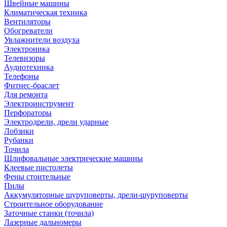
Швейные машины
Климатическая техника
Вентиляторы
Обогреватели
Увлажнители воздуха
Электроника
Телевизоры
Аудиотехника
Телефоны
Фитнес-браслет
Для ремонта
Электроинструмент
Перфораторы
Электродрели, дрели ударные
Лобзики
Рубанки
Точила
Шлифовальные электрические машины
Клеевые пистолеты
Фены стоительные
Пилы
Аккумуляторные шуруповерты, дрели-шуруповерты
Строительное оборудование
Заточные станки (точила)
Лазерные дальномеры