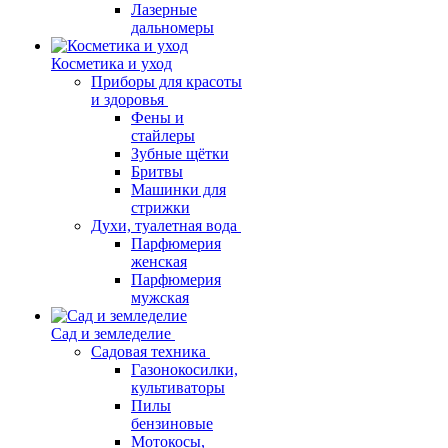
Лазерные
дальномеры
Косметика и уход
Приборы для красоты
и здоровья
Фены и
стайлеры
Зубные щётки
Бритвы
Машинки для
стрижки
Духи, туалетная вода
Парфюмерия
женская
Парфюмерия
мужская
Сад и земледелие
Садовая техника
Газонокосилки,
культиваторы
Пилы
бензиновые
Мотокосы,