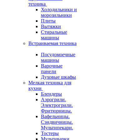
техника
Холодильники и
морозильники
Плиты
Вытяжки
Стиральные
машины
Встраиваемая техника
Посудомоечные
машины
Варочные
панели
Духовые шкафы
Мелкая техника для
кухни
Блендеры
Аэрогрили.
Электрогрили.
Фритюрницы.
Вафельницы.
Сэндвичницы.
Мультипекари.
Тостеры
Мультиварки