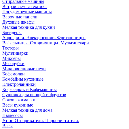
Стиральные машины
Встраиваемая техника
Посудомоечные машины
Варочные панели
Духовые шкафы
Мелкая техника для кухни
Блендеры
Аэрогрили. Электрогрили. Фритюрницы.
Вафельницы. Сэндвичницы. Мультипекари.
Тостеры
Мультиварки
Миксеры
Мясорубки
Микроволновые печи
Кофемолки
Комбайны кухонные
Электрочайники
Кофеварки. и Кофемашины
Сушилки для овощей и фруктов
Соковыжималки
Весы кухонные
Мелкая техника для дома
Пылесосы
Утюг. Отпариватели. Пароочистители.
Весы