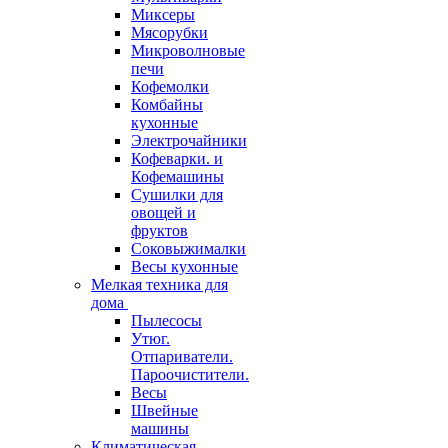
Миксеры
Мясорубки
Микроволновые
печи
Кофемолки
Комбайны
кухонные
Электрочайники
Кофеварки. и
Кофемашины
Сушилки для
овощей и
фруктов
Соковыжималки
Весы кухонные
Мелкая техника для
дома
Пылесосы
Утюг.
Отпариватели.
Пароочистители.
Весы
Швейные
машины
Климатическая