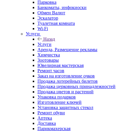
Парковка
Банкоматы, инфокиоски
Обмен Валют
Эскалатор
Туалетная комната
Wi-Fi
Услуги
Назад
Услуги
Аренда, Размещение рекламы
Химчистка
Зоотовары
Ювелирная мастерская
Ремонт часов
Заказ на изготовление очков
Продажа лотерейных билетов
Продажа церковных принадлежностей
Продажа цветов и растений
Упаковка подарков
Изготовление ключей
Установка защитных стекол
Ремонт обуви
Аптека
Доставка
Парикмахерская