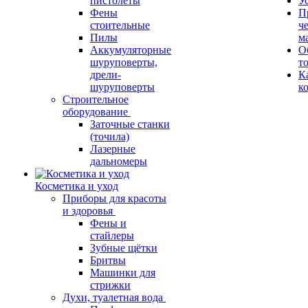
пистолеты
У
Фены
П
стоительные
ч
Пилы
м
Аккумуляторные
О
шуруповерты,
т
дрели-
К
шуруповерты
к
Строительное
оборудование
Заточные станки
(точила)
Лазерные
дальномеры
Косметика и уход
Приборы для красоты
и здоровья
Фены и
стайлеры
Зубные щётки
Бритвы
Машинки для
стрижки
Духи, туалетная вода