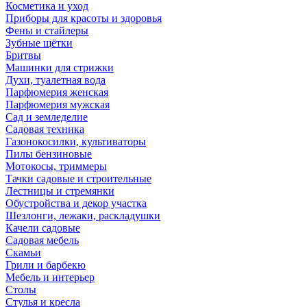
Косметика и уход
Приборы для красоты и здоровья
Фены и стайлеры
Зубные щётки
Бритвы
Машинки для стрижки
Духи, туалетная вода
Парфюмерия женская
Парфюмерия мужская
Сад и земледелие
Садовая техника
Газонокосилки, культиваторы
Пилы бензиновые
Мотокосы, триммеры
Тачки садовые и строительные
Лестницы и стремянки
Обустройства и декор участка
Шезлонги, лежаки, раскладушки
Качели садовые
Садовая мебель
Скамьи
Грили и барбекю
Мебель и интерьер
Столы
Стулья и кресла