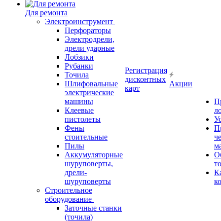
Для ремонта
Электроинструмент
Перфораторы
Электродрели,
дрели ударные
Лобзики
Рубанки
Регистрация
Точила
дисконтных
Шлифовальные
Акции
карт
электрические
машины
П
Клеевые
л
пистолеты
У
Фены
П
стоительные
ч
Пилы
м
Аккумуляторные
О
шуруповерты,
т
дрели-
К
шуруповерты
к
Строительное
оборудование
Заточные станки
(точила)