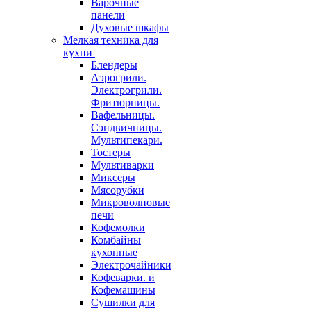
Варочные
панели
Духовые шкафы
Мелкая техника для
кухни
Блендеры
Аэрогрили.
Электрогрили.
Фритюрницы.
Вафельницы.
Сэндвичницы.
Мультипекари.
Тостеры
Мультиварки
Миксеры
Мясорубки
Микроволновые
печи
Кофемолки
Комбайны
кухонные
Электрочайники
Кофеварки. и
Кофемашины
Сушилки для