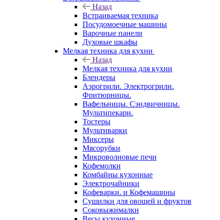
Назад
Встраиваемая техника
Посудомоечные машины
Варочные панели
Духовые шкафы
Мелкая техника для кухни
Назад
Мелкая техника для кухни
Блендеры
Аэрогрили. Электрогрили.
Фритюрницы.
Вафельницы. Сэндвичницы.
Мультипекари.
Тостеры
Мультиварки
Миксеры
Мясорубки
Микроволновые печи
Кофемолки
Комбайны кухонные
Электрочайники
Кофеварки. и Кофемашины
Сушилки для овощей и фруктов
Соковыжималки
Весы кухонные