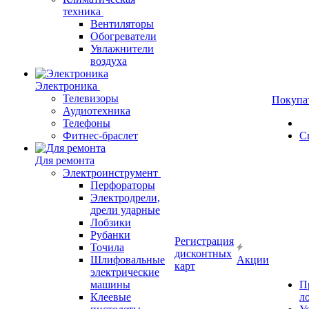
техника
Вентиляторы
Обогреватели
Увлажнители
воздуха
Электроника
Телевизоры
Покупа
Аудиотехника
Телефоны
Фитнес-браслет
С
Для ремонта
Электроинструмент
Перфораторы
Электродрели,
дрели ударные
Лобзики
Рубанки
Регистрация
Точила
дисконтных
Шлифовальные
Акции
карт
электрические
машины
П
Клеевые
л