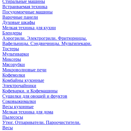
Стиральные машины
Встраиваемая техника
Посудомоечные машины
Варочные панели
Духовые шкафы
Мелкая техника для кухни
Блендеры
Аэрогрили. Электрогрили. Фритюрницы.
Вафельницы. Сэндвичницы. Мультипекари.
Тостеры
Мультиварки
Миксеры
Мясорубки
Микроволновые печи
Кофемолки
Комбайны кухонные
Электрочайники
Кофеварки. и Кофемашины
Сушилки для овощей и фруктов
Соковыжималки
Весы кухонные
Мелкая техника для дома
Пылесосы
Утюг. Отпариватели. Пароочистители.
Весы