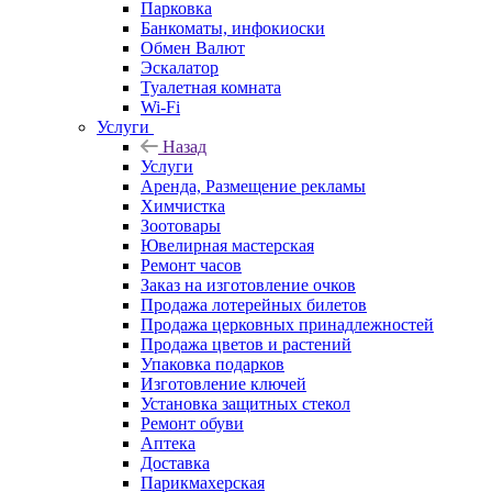
Парковка
Банкоматы, инфокиоски
Обмен Валют
Эскалатор
Туалетная комната
Wi-Fi
Услуги
Назад
Услуги
Аренда, Размещение рекламы
Химчистка
Зоотовары
Ювелирная мастерская
Ремонт часов
Заказ на изготовление очков
Продажа лотерейных билетов
Продажа церковных принадлежностей
Продажа цветов и растений
Упаковка подарков
Изготовление ключей
Установка защитных стекол
Ремонт обуви
Аптека
Доставка
Парикмахерская