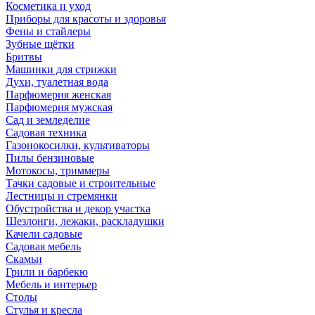
Косметика и уход
Приборы для красоты и здоровья
Фены и стайлеры
Зубные щётки
Бритвы
Машинки для стрижки
Духи, туалетная вода
Парфюмерия женская
Парфюмерия мужская
Сад и земледелие
Садовая техника
Газонокосилки, культиваторы
Пилы бензиновые
Мотокосы, триммеры
Тачки садовые и строительные
Лестницы и стремянки
Обустройства и декор участка
Шезлонги, лежаки, раскладушки
Качели садовые
Садовая мебель
Скамьи
Грили и барбекю
Мебель и интерьер
Столы
Стулья и кресла