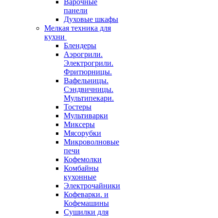
Варочные
панели
Духовые шкафы
Мелкая техника для
кухни
Блендеры
Аэрогрили.
Электрогрили.
Фритюрницы.
Вафельницы.
Сэндвичницы.
Мультипекари.
Тостеры
Мультиварки
Миксеры
Мясорубки
Микроволновые
печи
Кофемолки
Комбайны
кухонные
Электрочайники
Кофеварки. и
Кофемашины
Сушилки для