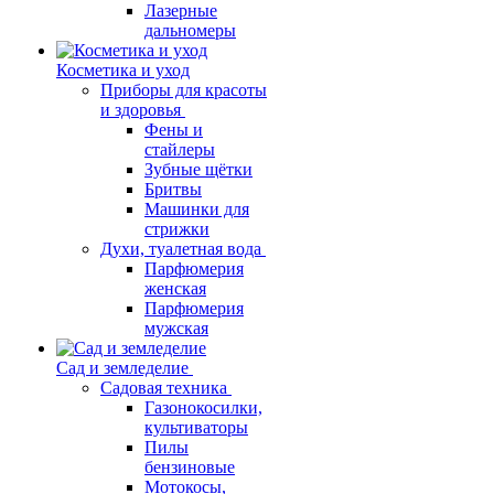
Лазерные
дальномеры
Косметика и уход
Приборы для красоты
и здоровья
Фены и
стайлеры
Зубные щётки
Бритвы
Машинки для
стрижки
Духи, туалетная вода
Парфюмерия
женская
Парфюмерия
мужская
Сад и земледелие
Садовая техника
Газонокосилки,
культиваторы
Пилы
бензиновые
Мотокосы,