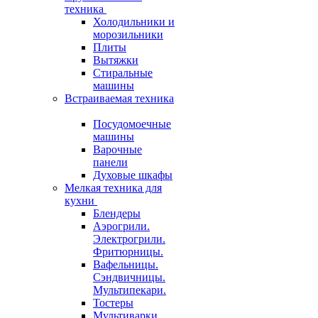
техника
Холодильники и
морозильники
Плиты
Вытяжки
Стиральные
машины
Встраиваемая техника
Посудомоечные
машины
Варочные
панели
Духовые шкафы
Мелкая техника для
кухни
Блендеры
Аэрогрили.
Электрогрили.
Фритюрницы.
Вафельницы.
Сэндвичницы.
Мультипекари.
Тостеры
Мультиварки