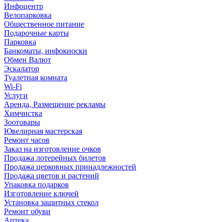
Инфоцентр
Велопарковка
Общественное питание
Подарочные карты
Парковка
Банкоматы, инфокиоски
Обмен Валют
Эскалатор
Туалетная комната
Wi-Fi
Услуги
Аренда, Размещение рекламы
Химчистка
Зоотовары
Ювелирная мастерская
Ремонт часов
Заказ на изготовление очков
Продажа лотерейных билетов
Продажа церковных принадлежностей
Продажа цветов и растений
Упаковка подарков
Изготовление ключей
Установка защитных стекол
Ремонт обуви
Аптека