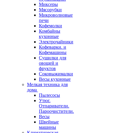
Миксеры
Мясорубки
Микроволновые
печи
Кофемолки
Комбайны
кухонные
Электрочайники
Кофеварки. и
Кофемашины
Сушилки для
овощей и
фруктов
Соковыжималки
Весы кухонные
Мелкая техника для
дома
Пылесосы
Утюг.
Отпариватели.
Пароочистители.
Весы
Швейные
машины
Климатическая