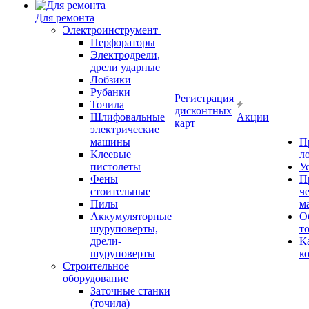
Для ремонта
Электроинструмент
Перфораторы
Электродрели,
дрели ударные
Лобзики
Рубанки
Регистрация
Точила
дисконтных
Шлифовальные
Акции
карт
электрические
машины
П
Клеевые
л
пистолеты
У
Фены
П
стоительные
ч
Пилы
м
Аккумуляторные
О
шуруповерты,
т
дрели-
К
шуруповерты
к
Строительное
оборудование
Заточные станки
(точила)