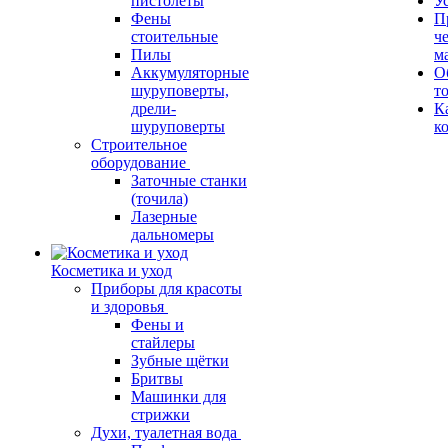
пистолеты
У
Фены
П
стоительные
ч
Пилы
м
Аккумуляторные
О
шуруповерты,
т
дрели-
К
шуруповерты
к
Строительное
оборудование
Заточные станки
(точила)
Лазерные
дальномеры
Косметика и уход
Приборы для красоты
и здоровья
Фены и
стайлеры
Зубные щётки
Бритвы
Машинки для
стрижки
Духи, туалетная вода