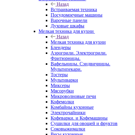
Назад
Встраиваемая техника
Посудомоечные машины
Варочные панели
Духовые шкафы
Мелкая техника для кухни
Назад
Мелкая техника для кухни
Блендеры
Аэрогрили. Электрогрили.
Фритюрницы.
Вафельницы. Сэндвичницы.
Мультипекари.
Тостеры
Мультиварки
Миксеры
Мясорубки
Микроволновые печи
Кофемолки
Комбайны кухонные
Электрочайники
Кофеварки. и Кофемашины
Сушилки для овощей и фруктов
Соковыжималки
Весы кухонные