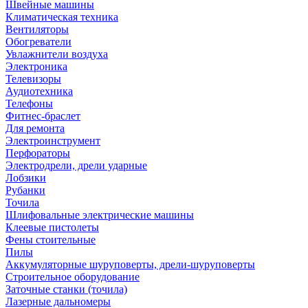
Швейные машины
Климатическая техника
Вентиляторы
Обогреватели
Увлажнители воздуха
Электроника
Телевизоры
Аудиотехника
Телефоны
Фитнес-браслет
Для ремонта
Электроинструмент
Перфораторы
Электродрели, дрели ударные
Лобзики
Рубанки
Точила
Шлифовальные электрические машины
Клеевые пистолеты
Фены стоительные
Пилы
Аккумуляторные шуруповерты, дрели-шуруповерты
Строительное оборудование
Заточные станки (точила)
Лазерные дальномеры