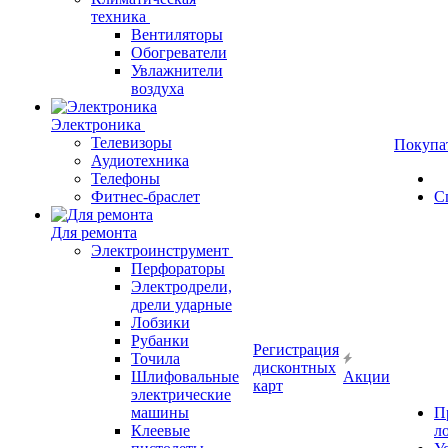
техника
Вентиляторы
Обогреватели
Увлажнители
воздуха
Электроника
Телевизоры
Покупа
Аудиотехника
Телефоны
Фитнес-браслет
С
Для ремонта
Электроинструмент
Перфораторы
Электродрели,
дрели ударные
Лобзики
Рубанки
Регистрация
Точила
дисконтных
Шлифовальные
Акции
карт
электрические
машины
П
Клеевые
л