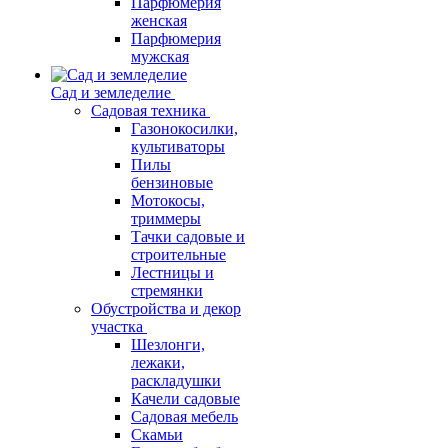
Парфюмерия
женская
Парфюмерия
мужская
Сад и земледелие
Садовая техника
Газонокосилки,
культиваторы
Пилы
бензиновые
Мотокосы,
триммеры
Тачки садовые и
строительные
Лестницы и
стремянки
Обустройства и декор
участка
Шезлонги,
лежаки,
раскладушки
Качели садовые
Садовая мебель
Скамьи