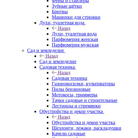
Фены и стайлеры
Зубные щётки
Бритвы
Машинки для стрижки
Духи, туалетная вода
Назад
Духи, туалетная вода
Парфюмерия женская
Парфюмерия мужская
Сад и земледелие
Назад
Сад и земледелие
Садовая техника
Назад
Садовая техника
Газонокосилки, культиваторы
Пилы бензиновые
Мотокосы, триммеры
Тачки садовые и строительные
Лестницы и стремянки
Обустройства и декор участка
Назад
Обустройства и декор участка
Шезлонги, лежаки, раскладушки
Качели садовые