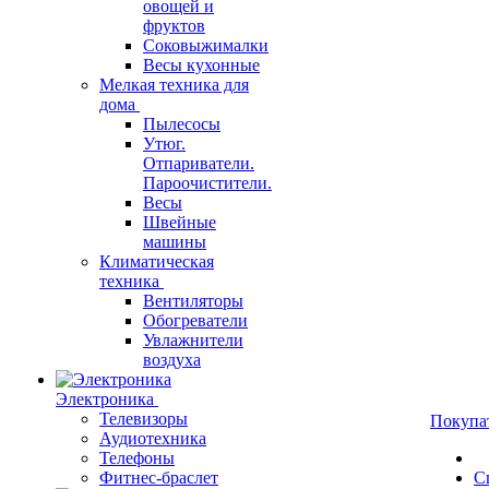
овощей и
фруктов
Соковыжималки
Весы кухонные
Мелкая техника для
дома
Пылесосы
Утюг.
Отпариватели.
Пароочистители.
Весы
Швейные
машины
Климатическая
техника
Вентиляторы
Обогреватели
Увлажнители
воздуха
Электроника
Телевизоры
Покупа
Аудиотехника
Телефоны
Фитнес-браслет
С