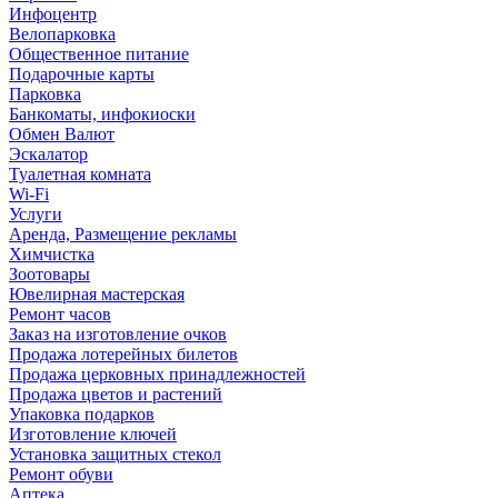
Инфоцентр
Велопарковка
Общественное питание
Подарочные карты
Парковка
Банкоматы, инфокиоски
Обмен Валют
Эскалатор
Туалетная комната
Wi-Fi
Услуги
Аренда, Размещение рекламы
Химчистка
Зоотовары
Ювелирная мастерская
Ремонт часов
Заказ на изготовление очков
Продажа лотерейных билетов
Продажа церковных принадлежностей
Продажа цветов и растений
Упаковка подарков
Изготовление ключей
Установка защитных стекол
Ремонт обуви
Аптека