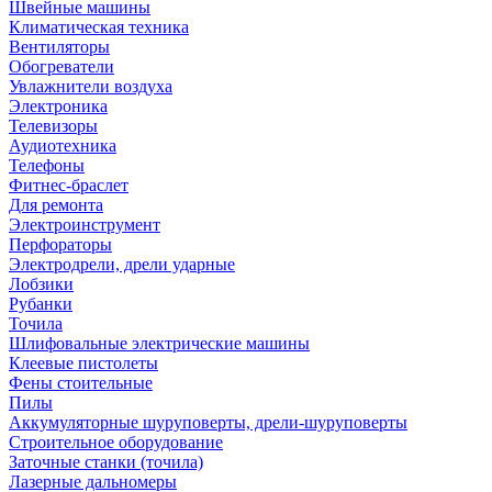
Швейные машины
Климатическая техника
Вентиляторы
Обогреватели
Увлажнители воздуха
Электроника
Телевизоры
Аудиотехника
Телефоны
Фитнес-браслет
Для ремонта
Электроинструмент
Перфораторы
Электродрели, дрели ударные
Лобзики
Рубанки
Точила
Шлифовальные электрические машины
Клеевые пистолеты
Фены стоительные
Пилы
Аккумуляторные шуруповерты, дрели-шуруповерты
Строительное оборудование
Заточные станки (точила)
Лазерные дальномеры