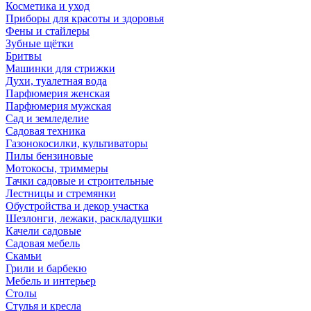
Косметика и уход
Приборы для красоты и здоровья
Фены и стайлеры
Зубные щётки
Бритвы
Машинки для стрижки
Духи, туалетная вода
Парфюмерия женская
Парфюмерия мужская
Сад и земледелие
Садовая техника
Газонокосилки, культиваторы
Пилы бензиновые
Мотокосы, триммеры
Тачки садовые и строительные
Лестницы и стремянки
Обустройства и декор участка
Шезлонги, лежаки, раскладушки
Качели садовые
Садовая мебель
Скамьи
Грили и барбекю
Мебель и интерьер
Столы
Стулья и кресла