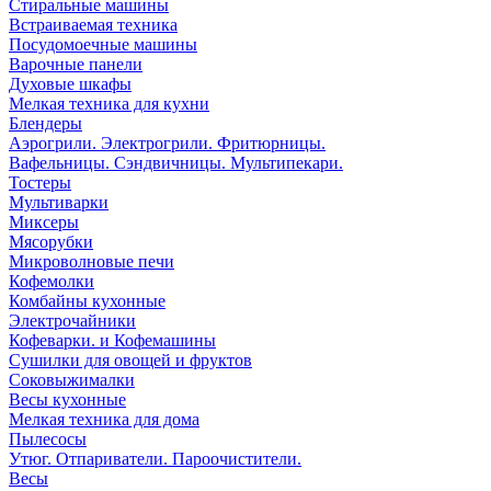
Стиральные машины
Встраиваемая техника
Посудомоечные машины
Варочные панели
Духовые шкафы
Мелкая техника для кухни
Блендеры
Аэрогрили. Электрогрили. Фритюрницы.
Вафельницы. Сэндвичницы. Мультипекари.
Тостеры
Мультиварки
Миксеры
Мясорубки
Микроволновые печи
Кофемолки
Комбайны кухонные
Электрочайники
Кофеварки. и Кофемашины
Сушилки для овощей и фруктов
Соковыжималки
Весы кухонные
Мелкая техника для дома
Пылесосы
Утюг. Отпариватели. Пароочистители.
Весы