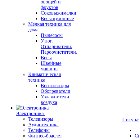
овощей и
фруктов
Соковыжималки
Весы кухонные
Мелкая техника для
дома
Пылесосы
Утюг.
Отпариватели.
Пароочистители.
Весы
Швейные
машины
Климатическая
техника
Вентиляторы
Обогреватели
Увлажнители
воздуха
Электроника
Телевизоры
Покупа
Аудиотехника
Телефоны
Фитнес-браслет
С