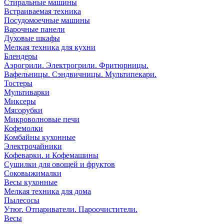
Стиральные машины
Встраиваемая техника
Посудомоечные машины
Варочные панели
Духовые шкафы
Мелкая техника для кухни
Блендеры
Аэрогрили. Электрогрили. Фритюрницы.
Вафельницы. Сэндвичницы. Мультипекари.
Тостеры
Мультиварки
Миксеры
Мясорубки
Микроволновые печи
Кофемолки
Комбайны кухонные
Электрочайники
Кофеварки. и Кофемашины
Сушилки для овощей и фруктов
Соковыжималки
Весы кухонные
Мелкая техника для дома
Пылесосы
Утюг. Отпариватели. Пароочистители.
Весы