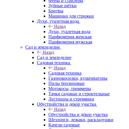
Фены и стайлеры
Зубные щётки
Бритвы
Машинки для стрижки
Духи, туалетная вода
Назад
Духи, туалетная вода
Парфюмерия женская
Парфюмерия мужская
Сад и земледелие
Назад
Сад и земледелие
Садовая техника
Назад
Садовая техника
Газонокосилки, культиваторы
Пилы бензиновые
Мотокосы, триммеры
Тачки садовые и строительные
Лестницы и стремянки
Обустройства и декор участка
Назад
Обустройства и декор участка
Шезлонги, лежаки, раскладушки
Качели садовые