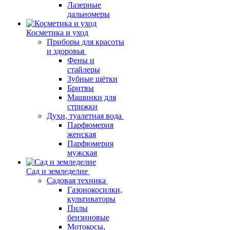
Лазерные
дальномеры
Косметика и уход
Приборы для красоты
и здоровья
Фены и
стайлеры
Зубные щётки
Бритвы
Машинки для
стрижки
Духи, туалетная вода
Парфюмерия
женская
Парфюмерия
мужская
Сад и земледелие
Садовая техника
Газонокосилки,
культиваторы
Пилы
бензиновые
Мотокосы,