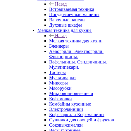
Назад
Встраиваемая техника
Посудомоечные машины
Варочные панели
Духовые шкафы
Мелкая техника для кухни
Назад
Мелкая техника для кухни
Блендеры
Аэрогрили. Электрогрили.
Фритюрницы.
Вафельницы. Сэндвичницы.
Мультипекари.
Тостеры
Мультиварки
Миксеры
Мясорубки
Микроволновые печи
Кофемолки
Комбайны кухонные
Электрочайники
Кофеварки. и Кофемашины
Сушилки для овощей и фруктов
Соковыжималки
Весы кухонные