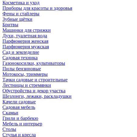
Косметика и уход
Приборы для красоты и здоровья
Фены и стайлеры
Зубные щётки
Бритвы
Машинки для стрижки
Духи, туалетная вода
Парфюмерия женская
Парфюмерия мужская
Сад и земледелие
Садовая техника
Газонокосилки, культиваторы
Пилы бензиновые
Мотокосы, триммеры
Тачки садовые и строительные
Лестницы и стремянки
Обустройства и декор участка
Шезлонги, лежаки, раскладушки
Качели садовые
Садовая мебель
Скамьи
Грили и барбекю
Мебель и интерьер
Столы
Стулья и кресла