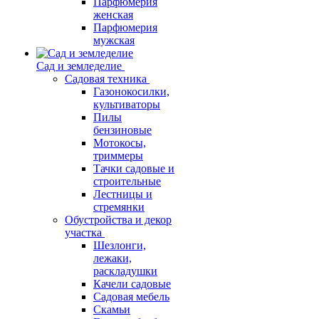
Парфюмерия
женская
Парфюмерия
мужская
Сад и земледелие
Садовая техника
Газонокосилки,
культиваторы
Пилы
бензиновые
Мотокосы,
триммеры
Тачки садовые и
строительные
Лестницы и
стремянки
Обустройства и декор
участка
Шезлонги,
лежаки,
раскладушки
Качели садовые
Садовая мебель
Скамьи