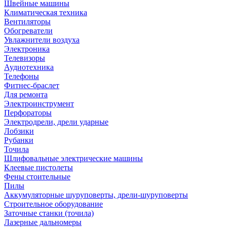
Швейные машины
Климатическая техника
Вентиляторы
Обогреватели
Увлажнители воздуха
Электроника
Телевизоры
Аудиотехника
Телефоны
Фитнес-браслет
Для ремонта
Электроинструмент
Перфораторы
Электродрели, дрели ударные
Лобзики
Рубанки
Точила
Шлифовальные электрические машины
Клеевые пистолеты
Фены стоительные
Пилы
Аккумуляторные шуруповерты, дрели-шуруповерты
Строительное оборудование
Заточные станки (точила)
Лазерные дальномеры