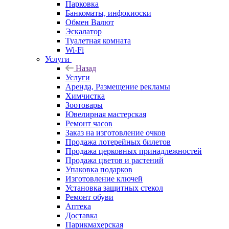
Парковка
Банкоматы, инфокиоски
Обмен Валют
Эскалатор
Туалетная комната
Wi-Fi
Услуги
Назад
Услуги
Аренда, Размещение рекламы
Химчистка
Зоотовары
Ювелирная мастерская
Ремонт часов
Заказ на изготовление очков
Продажа лотерейных билетов
Продажа церковных принадлежностей
Продажа цветов и растений
Упаковка подарков
Изготовление ключей
Установка защитных стекол
Ремонт обуви
Аптека
Доставка
Парикмахерская