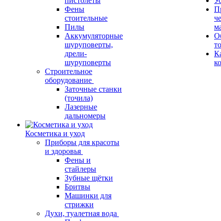
пистолеты
У
Фены
П
стоительные
ч
Пилы
м
Аккумуляторные
О
шуруповерты,
т
дрели-
К
шуруповерты
к
Строительное
оборудование
Заточные станки
(точила)
Лазерные
дальномеры
Косметика и уход
Приборы для красоты
и здоровья
Фены и
стайлеры
Зубные щётки
Бритвы
Машинки для
стрижки
Духи, туалетная вода