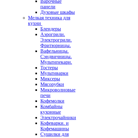
Варочные
панели
Духовые шкафы
Мелкая техника для
кухни
Блендеры
Аэрогрили.
Электрогрили.
Фритюрницы.
Вафельницы.
Сэндвичницы.
Мультипекари.
Тостеры
Мультиварки
Миксеры
Мясорубки
Микроволновые
печи
Кофемолки
Комбайны
кухонные
Электрочайники
Кофеварки. и
Кофемашины
Сушилки для