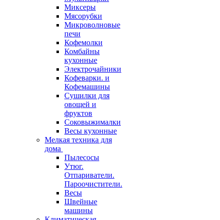
Миксеры
Мясорубки
Микроволновые
печи
Кофемолки
Комбайны
кухонные
Электрочайники
Кофеварки. и
Кофемашины
Сушилки для
овощей и
фруктов
Соковыжималки
Весы кухонные
Мелкая техника для
дома
Пылесосы
Утюг.
Отпариватели.
Пароочистители.
Весы
Швейные
машины
Климатическая