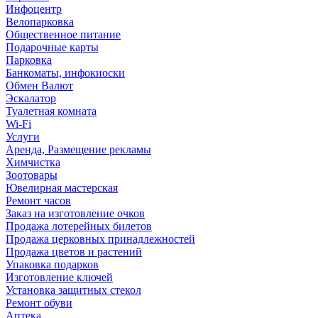
Инфоцентр
Велопарковка
Общественное питание
Подарочные карты
Парковка
Банкоматы, инфокиоски
Обмен Валют
Эскалатор
Туалетная комната
Wi-Fi
Услуги
Аренда, Размещение рекламы
Химчистка
Зоотовары
Ювелирная мастерская
Ремонт часов
Заказ на изготовление очков
Продажа лотерейных билетов
Продажа церковных принадлежностей
Продажа цветов и растений
Упаковка подарков
Изготовление ключей
Установка защитных стекол
Ремонт обуви
Аптека