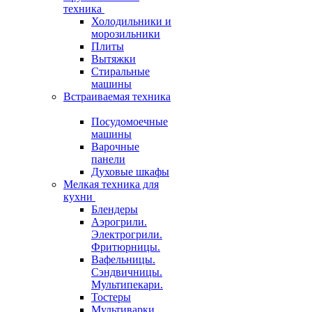
техника
Холодильники и
морозильники
Плиты
Вытяжки
Стиральные
машины
Встраиваемая техника
Посудомоечные
машины
Варочные
панели
Духовые шкафы
Мелкая техника для
кухни
Блендеры
Аэрогрили.
Электрогрили.
Фритюрницы.
Вафельницы.
Сэндвичницы.
Мультипекари.
Тостеры
Мультиварки