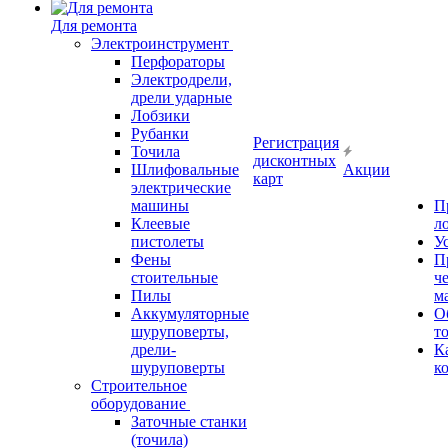
Для ремонта
Электроинструмент
Перфораторы
Электродрели,
дрели ударные
Лобзики
Рубанки
Регистрация
Точила
дисконтных
Шлифовальные
Акции
карт
электрические
машины
П
Клеевые
л
пистолеты
У
Фены
П
стоительные
ч
Пилы
м
Аккумуляторные
О
шуруповерты,
т
дрели-
К
шуруповерты
к
Строительное
оборудование
Заточные станки
(точила)