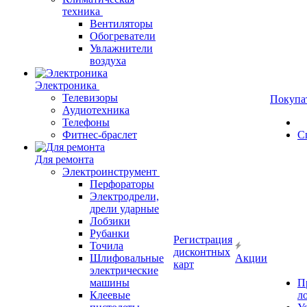
техника
Вентиляторы
Обогреватели
Увлажнители
воздуха
Электроника
Телевизоры
Покупа
Аудиотехника
Телефоны
Фитнес-браслет
С
Для ремонта
Электроинструмент
Перфораторы
Электродрели,
дрели ударные
Лобзики
Рубанки
Регистрация
Точила
дисконтных
Шлифовальные
Акции
карт
электрические
машины
П
Клеевые
л