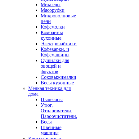
Миксеры
Мясорубки
Микроволновые
печи
Кофемолки
Комбайны
кухонные
Электрочайники
Кофеварки. и
Кофемашины
Сушилки для
овощей и
фруктов
Соковыжималки
Весы кухонные
Мелкая техника для
дома
Пылесосы
Утюг.
Отпариватели.
Пароочистители.
Весы
Швейные
машины
Климатическая