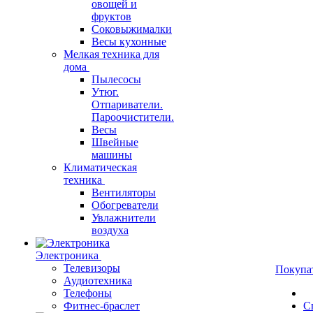
овощей и
фруктов
Соковыжималки
Весы кухонные
Мелкая техника для
дома
Пылесосы
Утюг.
Отпариватели.
Пароочистители.
Весы
Швейные
машины
Климатическая
техника
Вентиляторы
Обогреватели
Увлажнители
воздуха
Электроника
Телевизоры
Покупа
Аудиотехника
Телефоны
Фитнес-браслет
С