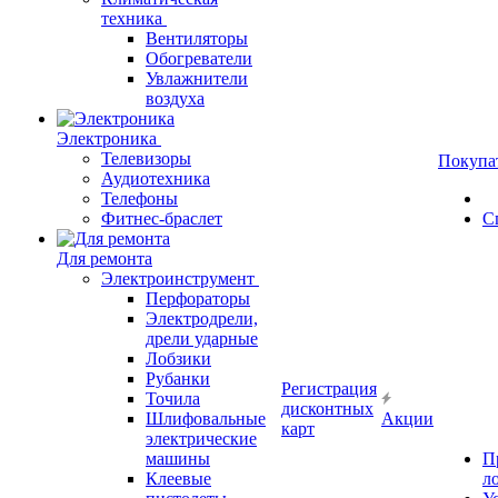
техника
Вентиляторы
Обогреватели
Увлажнители
воздуха
Электроника
Телевизоры
Покупа
Аудиотехника
Телефоны
Фитнес-браслет
С
Для ремонта
Электроинструмент
Перфораторы
Электродрели,
дрели ударные
Лобзики
Рубанки
Регистрация
Точила
дисконтных
Шлифовальные
Акции
карт
электрические
машины
П
Клеевые
л