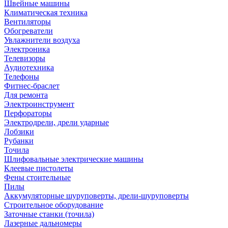
Швейные машины
Климатическая техника
Вентиляторы
Обогреватели
Увлажнители воздуха
Электроника
Телевизоры
Аудиотехника
Телефоны
Фитнес-браслет
Для ремонта
Электроинструмент
Перфораторы
Электродрели, дрели ударные
Лобзики
Рубанки
Точила
Шлифовальные электрические машины
Клеевые пистолеты
Фены стоительные
Пилы
Аккумуляторные шуруповерты, дрели-шуруповерты
Строительное оборудование
Заточные станки (точила)
Лазерные дальномеры