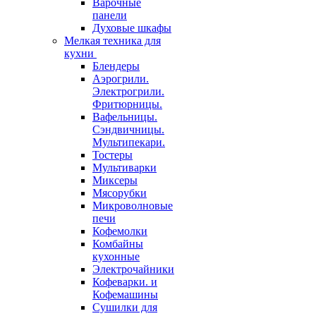
Варочные
панели
Духовые шкафы
Мелкая техника для
кухни
Блендеры
Аэрогрили.
Электрогрили.
Фритюрницы.
Вафельницы.
Сэндвичницы.
Мультипекари.
Тостеры
Мультиварки
Миксеры
Мясорубки
Микроволновые
печи
Кофемолки
Комбайны
кухонные
Электрочайники
Кофеварки. и
Кофемашины
Сушилки для