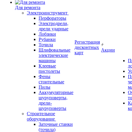
Для ремонта
Электроинструмент
Перфораторы
Электродрели,
дрели ударные
Лобзики
Рубанки
Регистрация
Точила
дисконтных
Шлифовальные
Акции
карт
электрические
машины
П
Клеевые
л
пистолеты
У
Фены
П
стоительные
ч
Пилы
м
Аккумуляторные
О
шуруповерты,
т
дрели-
К
шуруповерты
к
Строительное
оборудование
Заточные станки
(точила)