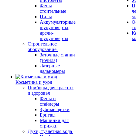
пистолеты
У
Фены
П
стоительные
ч
Пилы
м
Аккумуляторные
О
шуруповерты,
т
дрели-
К
шуруповерты
к
Строительное
оборудование
Заточные станки
(точила)
Лазерные
дальномеры
Косметика и уход
Приборы для красоты
и здоровья
Фены и
стайлеры
Зубные щётки
Бритвы
Машинки для
стрижки
Духи, туалетная вода