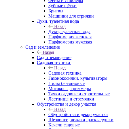
Фены и стайлеры
Зубные щётки
Бритвы
Машинки для стрижки
Духи, туалетная вода
Назад
Духи, туалетная вода
Парфюмерия женская
Парфюмерия мужская
Сад и земледелие
Назад
Сад и земледелие
Садовая техника
Назад
Садовая техника
Газонокосилки, культиваторы
Пилы бензиновые
Мотокосы, триммеры
Тачки садовые и строительные
Лестницы и стремянки
Обустройства и декор участка
Назад
Обустройства и декор участка
Шезлонги, лежаки, раскладушки
Качели садовые