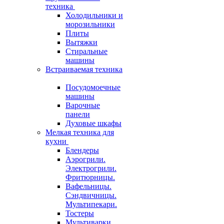
техника
Холодильники и
морозильники
Плиты
Вытяжки
Стиральные
машины
Встраиваемая техника
Посудомоечные
машины
Варочные
панели
Духовые шкафы
Мелкая техника для
кухни
Блендеры
Аэрогрили.
Электрогрили.
Фритюрницы.
Вафельницы.
Сэндвичницы.
Мультипекари.
Тостеры
Мультиварки