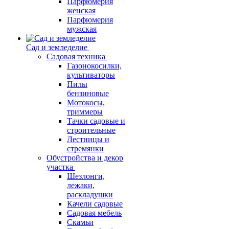
Парфюмерия
женская
Парфюмерия
мужская
Сад и земледелие
Садовая техника
Газонокосилки,
культиваторы
Пилы
бензиновые
Мотокосы,
триммеры
Тачки садовые и
строительные
Лестницы и
стремянки
Обустройства и декор
участка
Шезлонги,
лежаки,
раскладушки
Качели садовые
Садовая мебель
Скамьи