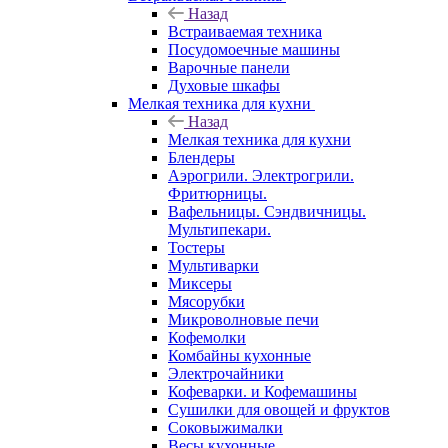
Назад
Встраиваемая техника
Посудомоечные машины
Варочные панели
Духовые шкафы
Мелкая техника для кухни
Назад
Мелкая техника для кухни
Блендеры
Аэрогрили. Электрогрили.
Фритюрницы.
Вафельницы. Сэндвичницы.
Мультипекари.
Тостеры
Мультиварки
Миксеры
Мясорубки
Микроволновые печи
Кофемолки
Комбайны кухонные
Электрочайники
Кофеварки. и Кофемашины
Сушилки для овощей и фруктов
Соковыжималки
Весы кухонные