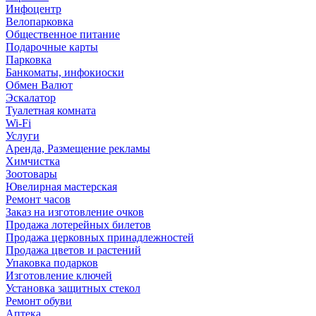
Инфоцентр
Велопарковка
Общественное питание
Подарочные карты
Парковка
Банкоматы, инфокиоски
Обмен Валют
Эскалатор
Туалетная комната
Wi-Fi
Услуги
Аренда, Размещение рекламы
Химчистка
Зоотовары
Ювелирная мастерская
Ремонт часов
Заказ на изготовление очков
Продажа лотерейных билетов
Продажа церковных принадлежностей
Продажа цветов и растений
Упаковка подарков
Изготовление ключей
Установка защитных стекол
Ремонт обуви
Аптека