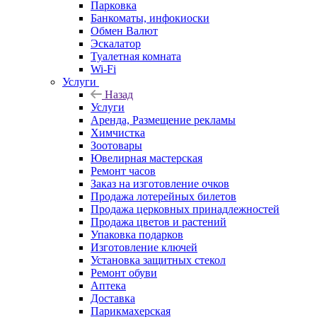
Парковка
Банкоматы, инфокиоски
Обмен Валют
Эскалатор
Туалетная комната
Wi-Fi
Услуги
Назад
Услуги
Аренда, Размещение рекламы
Химчистка
Зоотовары
Ювелирная мастерская
Ремонт часов
Заказ на изготовление очков
Продажа лотерейных билетов
Продажа церковных принадлежностей
Продажа цветов и растений
Упаковка подарков
Изготовление ключей
Установка защитных стекол
Ремонт обуви
Аптека
Доставка
Парикмахерская