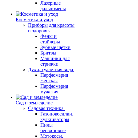
Лазерные
дальномеры
Косметика и уход
Приборы для красоты
и здоровья
Фены и
стайлеры
Зубные щётки
Бритвы
Машинки для
стрижки
Духи, туалетная вода
Парфюмерия
женская
Парфюмерия
мужская
Сад и земледелие
Садовая техника
Газонокосилки,
культиваторы
Пилы
бензиновые
Мотокосы,