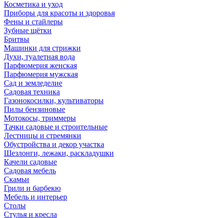
Косметика и уход
Приборы для красоты и здоровья
Фены и стайлеры
Зубные щётки
Бритвы
Машинки для стрижки
Духи, туалетная вода
Парфюмерия женская
Парфюмерия мужская
Сад и земледелие
Садовая техника
Газонокосилки, культиваторы
Пилы бензиновые
Мотокосы, триммеры
Тачки садовые и строительные
Лестницы и стремянки
Обустройства и декор участка
Шезлонги, лежаки, раскладушки
Качели садовые
Садовая мебель
Скамьи
Грили и барбекю
Мебель и интерьер
Столы
Стулья и кресла