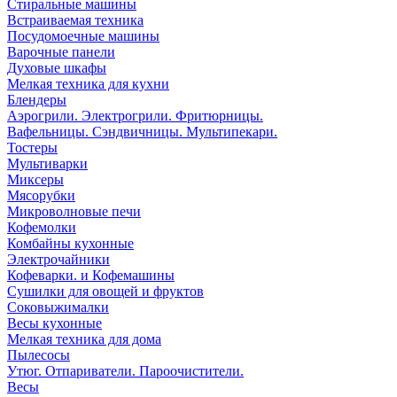
Стиральные машины
Встраиваемая техника
Посудомоечные машины
Варочные панели
Духовые шкафы
Мелкая техника для кухни
Блендеры
Аэрогрили. Электрогрили. Фритюрницы.
Вафельницы. Сэндвичницы. Мультипекари.
Тостеры
Мультиварки
Миксеры
Мясорубки
Микроволновые печи
Кофемолки
Комбайны кухонные
Электрочайники
Кофеварки. и Кофемашины
Сушилки для овощей и фруктов
Соковыжималки
Весы кухонные
Мелкая техника для дома
Пылесосы
Утюг. Отпариватели. Пароочистители.
Весы