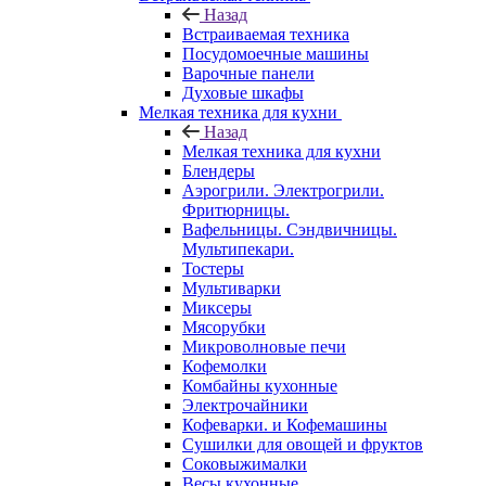
Назад
Встраиваемая техника
Посудомоечные машины
Варочные панели
Духовые шкафы
Мелкая техника для кухни
Назад
Мелкая техника для кухни
Блендеры
Аэрогрили. Электрогрили.
Фритюрницы.
Вафельницы. Сэндвичницы.
Мультипекари.
Тостеры
Мультиварки
Миксеры
Мясорубки
Микроволновые печи
Кофемолки
Комбайны кухонные
Электрочайники
Кофеварки. и Кофемашины
Сушилки для овощей и фруктов
Соковыжималки
Весы кухонные