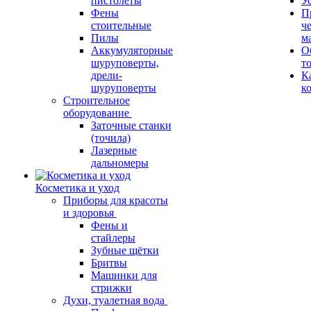
пистолеты
У
Фены
П
стоительные
ч
Пилы
м
Аккумуляторные
О
шуруповерты,
т
дрели-
К
шуруповерты
к
Строительное
оборудование
Заточные станки
(точила)
Лазерные
дальномеры
Косметика и уход
Приборы для красоты
и здоровья
Фены и
стайлеры
Зубные щётки
Бритвы
Машинки для
стрижки
Духи, туалетная вода