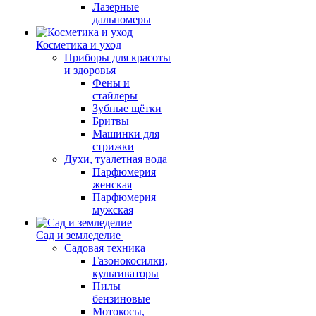
Лазерные
дальномеры
Косметика и уход
Приборы для красоты
и здоровья
Фены и
стайлеры
Зубные щётки
Бритвы
Машинки для
стрижки
Духи, туалетная вода
Парфюмерия
женская
Парфюмерия
мужская
Сад и земледелие
Садовая техника
Газонокосилки,
культиваторы
Пилы
бензиновые
Мотокосы,