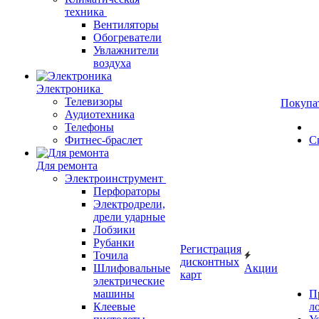
техника
Вентиляторы
Обогреватели
Увлажнители
воздуха
Электроника
Телевизоры
Покупа
Аудиотехника
Телефоны
Фитнес-браслет
С
Для ремонта
Электроинструмент
Перфораторы
Электродрели,
дрели ударные
Лобзики
Рубанки
Регистрация
Точила
дисконтных
Шлифовальные
Акции
карт
электрические
машины
П
Клеевые
л