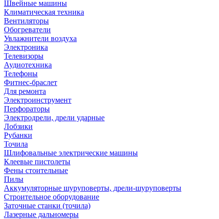
Швейные машины
Климатическая техника
Вентиляторы
Обогреватели
Увлажнители воздуха
Электроника
Телевизоры
Аудиотехника
Телефоны
Фитнес-браслет
Для ремонта
Электроинструмент
Перфораторы
Электродрели, дрели ударные
Лобзики
Рубанки
Точила
Шлифовальные электрические машины
Клеевые пистолеты
Фены стоительные
Пилы
Аккумуляторные шуруповерты, дрели-шуруповерты
Строительное оборудование
Заточные станки (точила)
Лазерные дальномеры