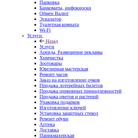
Парковка
Банкоматы, инфокиоски
Обмен Валют
Эскалатор
Туалетная комната
Wi-Fi
Услуги
Назад
Услуги
Аренда, Размещение рекламы
Химчистка
Зоотовары
Ювелирная мастерская
Ремонт часов
Заказ на изготовление очков
Продажа лотерейных билетов
Продажа церковных принадлежностей
Продажа цветов и растений
Упаковка подарков
Изготовление ключей
Установка защитных стекол
Ремонт обуви
Аптека
Доставка
Парикмахерская