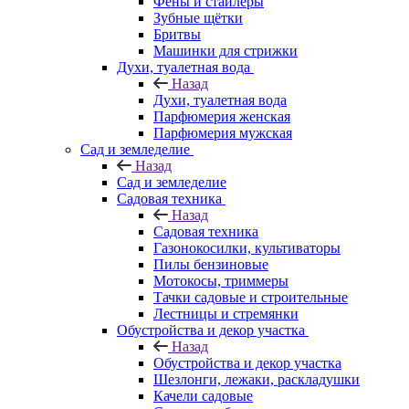
Фены и стайлеры
Зубные щётки
Бритвы
Машинки для стрижки
Духи, туалетная вода
Назад
Духи, туалетная вода
Парфюмерия женская
Парфюмерия мужская
Сад и земледелие
Назад
Сад и земледелие
Садовая техника
Назад
Садовая техника
Газонокосилки, культиваторы
Пилы бензиновые
Мотокосы, триммеры
Тачки садовые и строительные
Лестницы и стремянки
Обустройства и декор участка
Назад
Обустройства и декор участка
Шезлонги, лежаки, раскладушки
Качели садовые