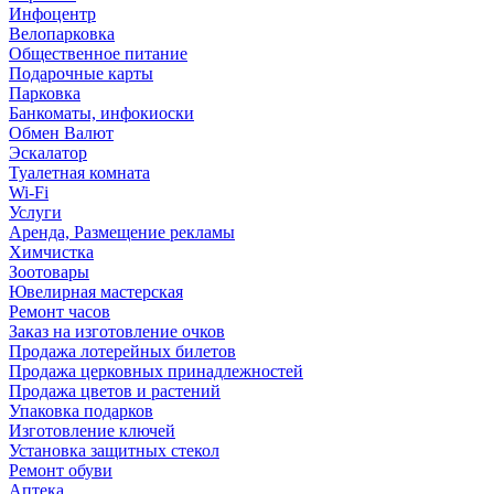
Инфоцентр
Велопарковка
Общественное питание
Подарочные карты
Парковка
Банкоматы, инфокиоски
Обмен Валют
Эскалатор
Туалетная комната
Wi-Fi
Услуги
Аренда, Размещение рекламы
Химчистка
Зоотовары
Ювелирная мастерская
Ремонт часов
Заказ на изготовление очков
Продажа лотерейных билетов
Продажа церковных принадлежностей
Продажа цветов и растений
Упаковка подарков
Изготовление ключей
Установка защитных стекол
Ремонт обуви
Аптека