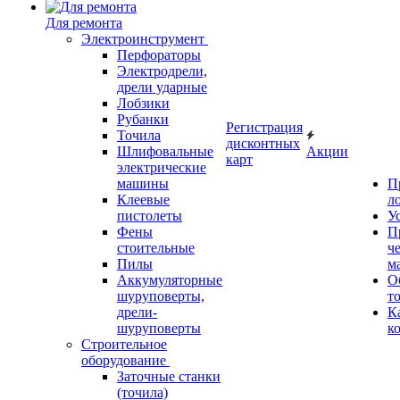
Для ремонта
Электроинструмент
Перфораторы
Электродрели,
дрели ударные
Лобзики
Рубанки
Регистрация
Точила
дисконтных
Шлифовальные
Акции
карт
электрические
машины
П
Клеевые
л
пистолеты
У
Фены
П
стоительные
ч
Пилы
м
Аккумуляторные
О
шуруповерты,
т
дрели-
К
шуруповерты
к
Строительное
оборудование
Заточные станки
(точила)