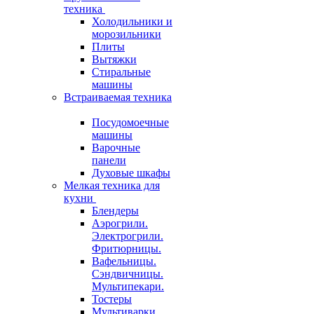
техника
Холодильники и
морозильники
Плиты
Вытяжки
Стиральные
машины
Встраиваемая техника
Посудомоечные
машины
Варочные
панели
Духовые шкафы
Мелкая техника для
кухни
Блендеры
Аэрогрили.
Электрогрили.
Фритюрницы.
Вафельницы.
Сэндвичницы.
Мультипекари.
Тостеры
Мультиварки