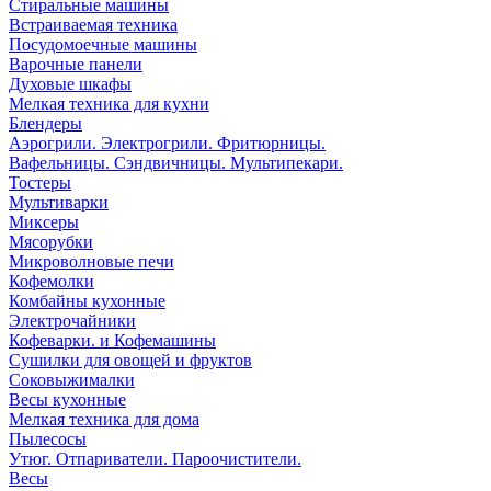
Стиральные машины
Встраиваемая техника
Посудомоечные машины
Варочные панели
Духовые шкафы
Мелкая техника для кухни
Блендеры
Аэрогрили. Электрогрили. Фритюрницы.
Вафельницы. Сэндвичницы. Мультипекари.
Тостеры
Мультиварки
Миксеры
Мясорубки
Микроволновые печи
Кофемолки
Комбайны кухонные
Электрочайники
Кофеварки. и Кофемашины
Сушилки для овощей и фруктов
Соковыжималки
Весы кухонные
Мелкая техника для дома
Пылесосы
Утюг. Отпариватели. Пароочистители.
Весы