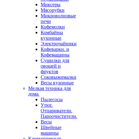
Миксеры
Мясорубки
Микроволновые
печи
Кофемолки
Комбайны
кухонные
Электрочайники
Кофеварки. и
Кофемашины
Сушилки для
овощей и
фруктов
Соковыжималки
Весы кухонные
Мелкая техника для
дома
Пылесосы
Утюг.
Отпариватели.
Пароочистители.
Весы
Швейные
машины
Климатическая