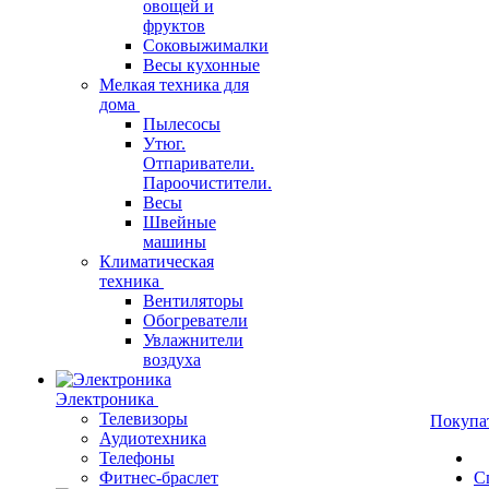
овощей и
фруктов
Соковыжималки
Весы кухонные
Мелкая техника для
дома
Пылесосы
Утюг.
Отпариватели.
Пароочистители.
Весы
Швейные
машины
Климатическая
техника
Вентиляторы
Обогреватели
Увлажнители
воздуха
Электроника
Телевизоры
Покупа
Аудиотехника
Телефоны
Фитнес-браслет
С