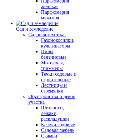
Парфюмерия
женская
Парфюмерия
мужская
Сад и земледелие
Садовая техника
Газонокосилки,
культиваторы
Пилы
бензиновые
Мотокосы,
триммеры
Тачки садовые и
строительные
Лестницы и
стремянки
Обустройства и декор
участка
Шезлонги,
лежаки,
раскладушки
Качели садовые
Садовая мебель
Скамьи