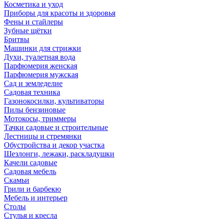
Косметика и уход
Приборы для красоты и здоровья
Фены и стайлеры
Зубные щётки
Бритвы
Машинки для стрижки
Духи, туалетная вода
Парфюмерия женская
Парфюмерия мужская
Сад и земледелие
Садовая техника
Газонокосилки, культиваторы
Пилы бензиновые
Мотокосы, триммеры
Тачки садовые и строительные
Лестницы и стремянки
Обустройства и декор участка
Шезлонги, лежаки, раскладушки
Качели садовые
Садовая мебель
Скамьи
Грили и барбекю
Мебель и интерьер
Столы
Стулья и кресла