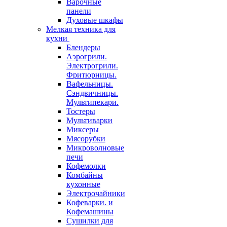
Варочные
панели
Духовые шкафы
Мелкая техника для
кухни
Блендеры
Аэрогрили.
Электрогрили.
Фритюрницы.
Вафельницы.
Сэндвичницы.
Мультипекари.
Тостеры
Мультиварки
Миксеры
Мясорубки
Микроволновые
печи
Кофемолки
Комбайны
кухонные
Электрочайники
Кофеварки. и
Кофемашины
Сушилки для