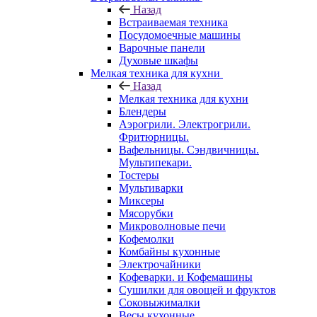
Назад
Встраиваемая техника
Посудомоечные машины
Варочные панели
Духовые шкафы
Мелкая техника для кухни
Назад
Мелкая техника для кухни
Блендеры
Аэрогрили. Электрогрили.
Фритюрницы.
Вафельницы. Сэндвичницы.
Мультипекари.
Тостеры
Мультиварки
Миксеры
Мясорубки
Микроволновые печи
Кофемолки
Комбайны кухонные
Электрочайники
Кофеварки. и Кофемашины
Сушилки для овощей и фруктов
Соковыжималки
Весы кухонные