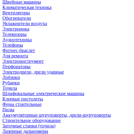
Швейные машины
Климатическая техника
Вентиляторы
Обогреватели
Увлажнители воздуха
Электроника
Телевизоры
Аудиотехника
Телефоны
Фитнес-браслет
Для ремонта
Электроинструмент
Перфораторы
Электродрели, дрели ударные
Лобзики
Рубанки
Точила
Шлифовальные электрические машины
Клеевые пистолеты
Фены стоительные
Пилы
Аккумуляторные шуруповерты, дрели-шуруповерты
Строительное оборудование
Заточные станки (точила)
Лазерные дальномеры