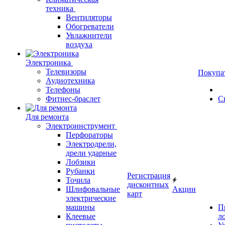
техника
Вентиляторы
Обогреватели
Увлажнители
воздуха
Электроника
Телевизоры
Покупа
Аудиотехника
Телефоны
Фитнес-браслет
С
Для ремонта
Электроинструмент
Перфораторы
Электродрели,
дрели ударные
Лобзики
Рубанки
Регистрация
Точила
дисконтных
Шлифовальные
Акции
карт
электрические
машины
П
Клеевые
л