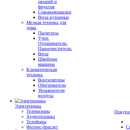
овощей и
фруктов
Соковыжималки
Весы кухонные
Мелкая техника для
дома
Пылесосы
Утюг.
Отпариватели.
Пароочистители.
Весы
Швейные
машины
Климатическая
техника
Вентиляторы
Обогреватели
Увлажнители
воздуха
Электроника
Телевизоры
Покупа
Аудиотехника
Телефоны
Фитнес-браслет
С