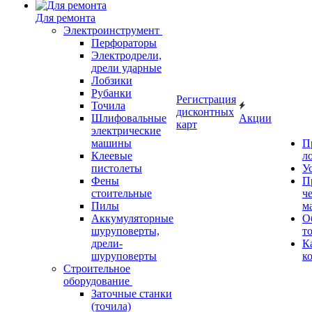
Для ремонта
Электроинструмент
Перфораторы
Электродрели,
дрели ударные
Лобзики
Рубанки
Регистрация
Точила
дисконтных
Шлифовальные
Акции
карт
электрические
машины
П
Клеевые
л
пистолеты
У
Фены
П
стоительные
ч
Пилы
м
Аккумуляторные
О
шуруповерты,
т
дрели-
К
шуруповерты
к
Строительное
оборудование
Заточные станки
(точила)