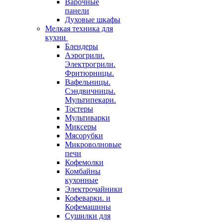
Варочные
панели
Духовые шкафы
Мелкая техника для
кухни
Блендеры
Аэрогрили.
Электрогрили.
Фритюрницы.
Вафельницы.
Сэндвичницы.
Мультипекари.
Тостеры
Мультиварки
Миксеры
Мясорубки
Микроволновые
печи
Кофемолки
Комбайны
кухонные
Электрочайники
Кофеварки. и
Кофемашины
Сушилки для