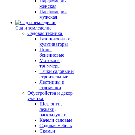
Парфюмерия
женская
Парфюмерия
мужская
Сад и земледелие
Садовая техника
Газонокосилки,
культиваторы
Пилы
бензиновые
Мотокосы,
триммеры
Тачки садовые и
строительные
Лестницы и
стремянки
Обустройства и декор
участка
Шезлонги,
лежаки,
раскладушки
Качели садовые
Садовая мебель
Скамьи