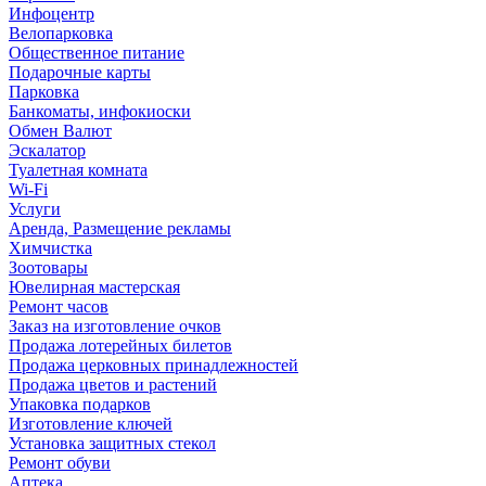
Инфоцентр
Велопарковка
Общественное питание
Подарочные карты
Парковка
Банкоматы, инфокиоски
Обмен Валют
Эскалатор
Туалетная комната
Wi-Fi
Услуги
Аренда, Размещение рекламы
Химчистка
Зоотовары
Ювелирная мастерская
Ремонт часов
Заказ на изготовление очков
Продажа лотерейных билетов
Продажа церковных принадлежностей
Продажа цветов и растений
Упаковка подарков
Изготовление ключей
Установка защитных стекол
Ремонт обуви
Аптека