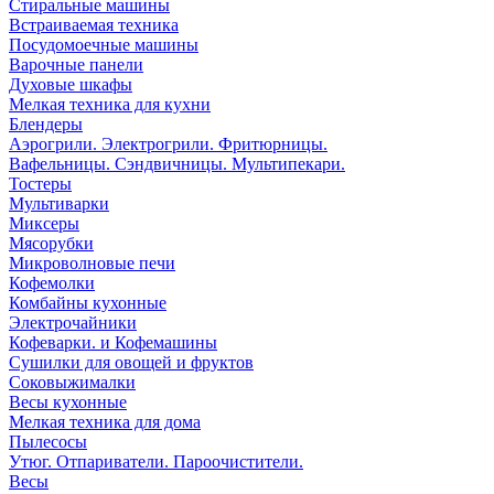
Стиральные машины
Встраиваемая техника
Посудомоечные машины
Варочные панели
Духовые шкафы
Мелкая техника для кухни
Блендеры
Аэрогрили. Электрогрили. Фритюрницы.
Вафельницы. Сэндвичницы. Мультипекари.
Тостеры
Мультиварки
Миксеры
Мясорубки
Микроволновые печи
Кофемолки
Комбайны кухонные
Электрочайники
Кофеварки. и Кофемашины
Сушилки для овощей и фруктов
Соковыжималки
Весы кухонные
Мелкая техника для дома
Пылесосы
Утюг. Отпариватели. Пароочистители.
Весы