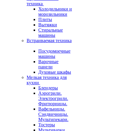
техника
Холодильники и
морозильники
Плиты
Вытяжки
Стиральные
машины
Встраиваемая техника
Посудомоечные
машины
Варочные
панели
Духовые шкафы
Мелкая техника для
кухни
Блендеры
Аэрогрили.
Электрогрили.
Фритюрницы.
Вафельницы.
Сэндвичницы.
Мультипекари.
Тостеры
Мультиварки