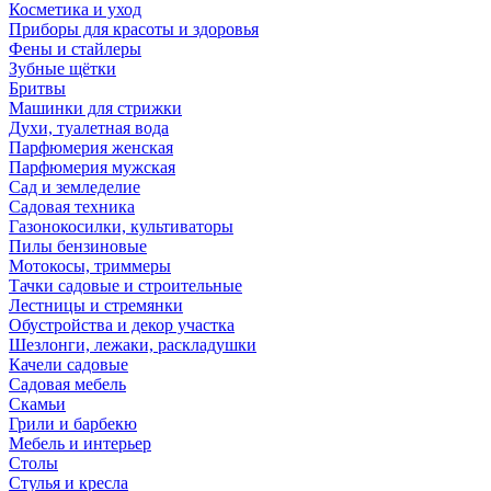
Косметика и уход
Приборы для красоты и здоровья
Фены и стайлеры
Зубные щётки
Бритвы
Машинки для стрижки
Духи, туалетная вода
Парфюмерия женская
Парфюмерия мужская
Сад и земледелие
Садовая техника
Газонокосилки, культиваторы
Пилы бензиновые
Мотокосы, триммеры
Тачки садовые и строительные
Лестницы и стремянки
Обустройства и декор участка
Шезлонги, лежаки, раскладушки
Качели садовые
Садовая мебель
Скамьи
Грили и барбекю
Мебель и интерьер
Столы
Стулья и кресла