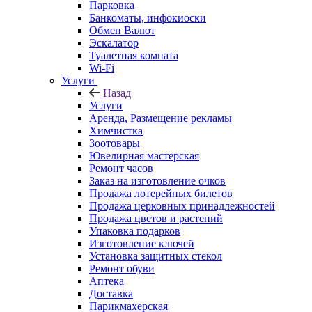
Парковка
Банкоматы, инфокиоски
Обмен Валют
Эскалатор
Туалетная комната
Wi-Fi
Услуги
Назад
Услуги
Аренда, Размещение рекламы
Химчистка
Зоотовары
Ювелирная мастерская
Ремонт часов
Заказ на изготовление очков
Продажа лотерейных билетов
Продажа церковных принадлежностей
Продажа цветов и растений
Упаковка подарков
Изготовление ключей
Установка защитных стекол
Ремонт обуви
Аптека
Доставка
Парикмахерская