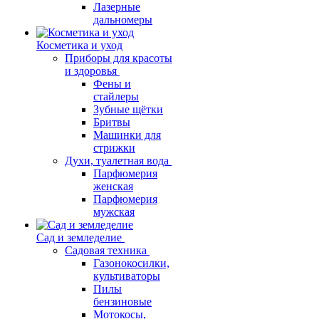
Лазерные
дальномеры
Косметика и уход
Приборы для красоты
и здоровья
Фены и
стайлеры
Зубные щётки
Бритвы
Машинки для
стрижки
Духи, туалетная вода
Парфюмерия
женская
Парфюмерия
мужская
Сад и земледелие
Садовая техника
Газонокосилки,
культиваторы
Пилы
бензиновые
Мотокосы,