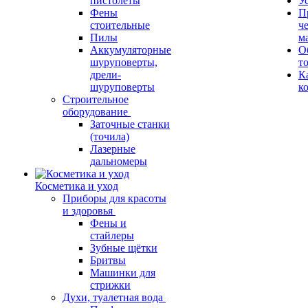
пистолеты
У
Фены
П
стоительные
ч
Пилы
м
Аккумуляторные
О
шуруповерты,
т
дрели-
К
шуруповерты
к
Строительное
оборудование
Заточные станки
(точила)
Лазерные
дальномеры
Косметика и уход
Приборы для красоты
и здоровья
Фены и
стайлеры
Зубные щётки
Бритвы
Машинки для
стрижки
Духи, туалетная вода