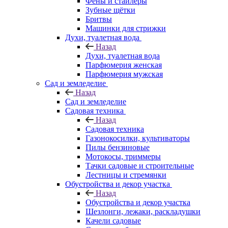
Фены и стайлеры
Зубные щётки
Бритвы
Машинки для стрижки
Духи, туалетная вода
Назад
Духи, туалетная вода
Парфюмерия женская
Парфюмерия мужская
Сад и земледелие
Назад
Сад и земледелие
Садовая техника
Назад
Садовая техника
Газонокосилки, культиваторы
Пилы бензиновые
Мотокосы, триммеры
Тачки садовые и строительные
Лестницы и стремянки
Обустройства и декор участка
Назад
Обустройства и декор участка
Шезлонги, лежаки, раскладушки
Качели садовые