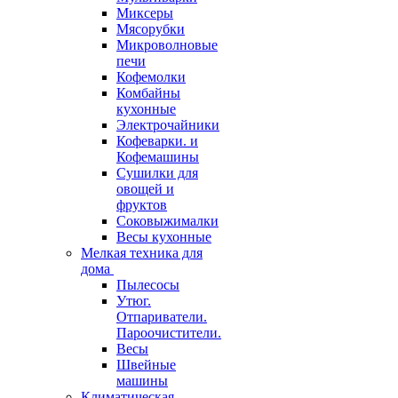
Миксеры
Мясорубки
Микроволновые
печи
Кофемолки
Комбайны
кухонные
Электрочайники
Кофеварки. и
Кофемашины
Сушилки для
овощей и
фруктов
Соковыжималки
Весы кухонные
Мелкая техника для
дома
Пылесосы
Утюг.
Отпариватели.
Пароочистители.
Весы
Швейные
машины
Климатическая