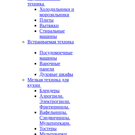
техника
Холодильники и
морозильники
Плиты
Вытяжки
Стиральные
машины
Встраиваемая техника
Посудомоечные
машины
Варочные
панели
Духовые шкафы
Мелкая техника для
кухни
Блендеры
Аэрогрили.
Электрогрили.
Фритюрницы.
Вафельницы.
Сэндвичницы.
Мультипекари.
Тостеры
Мультиварки