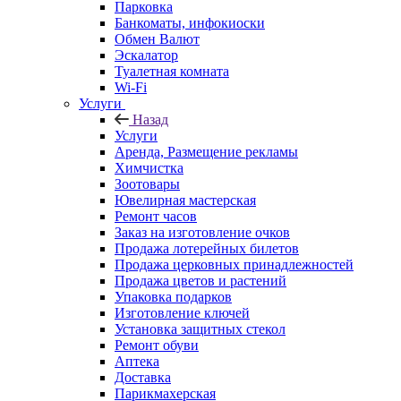
Парковка
Банкоматы, инфокиоски
Обмен Валют
Эскалатор
Туалетная комната
Wi-Fi
Услуги
Назад
Услуги
Аренда, Размещение рекламы
Химчистка
Зоотовары
Ювелирная мастерская
Ремонт часов
Заказ на изготовление очков
Продажа лотерейных билетов
Продажа церковных принадлежностей
Продажа цветов и растений
Упаковка подарков
Изготовление ключей
Установка защитных стекол
Ремонт обуви
Аптека
Доставка
Парикмахерская