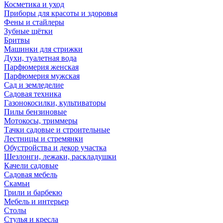
Косметика и уход
Приборы для красоты и здоровья
Фены и стайлеры
Зубные щётки
Бритвы
Машинки для стрижки
Духи, туалетная вода
Парфюмерия женская
Парфюмерия мужская
Сад и земледелие
Садовая техника
Газонокосилки, культиваторы
Пилы бензиновые
Мотокосы, триммеры
Тачки садовые и строительные
Лестницы и стремянки
Обустройства и декор участка
Шезлонги, лежаки, раскладушки
Качели садовые
Садовая мебель
Скамьи
Грили и барбекю
Мебель и интерьер
Столы
Стулья и кресла