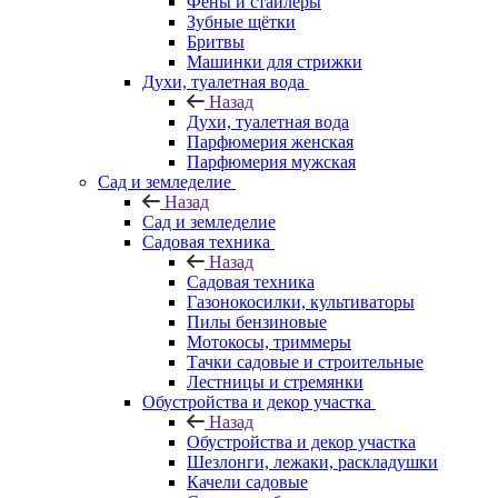
Фены и стайлеры
Зубные щётки
Бритвы
Машинки для стрижки
Духи, туалетная вода
Назад
Духи, туалетная вода
Парфюмерия женская
Парфюмерия мужская
Сад и земледелие
Назад
Сад и земледелие
Садовая техника
Назад
Садовая техника
Газонокосилки, культиваторы
Пилы бензиновые
Мотокосы, триммеры
Тачки садовые и строительные
Лестницы и стремянки
Обустройства и декор участка
Назад
Обустройства и декор участка
Шезлонги, лежаки, раскладушки
Качели садовые