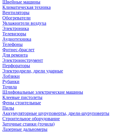
Швейные машины
Климатическая техника
Вентиляторы
Обогреватели
Увлажнители воздуха
Электроника
Телевизоры
Аудиотехника
Телефоны
Фитнес-браслет
Для ремонта
Электроинструмент
Перфораторы
Электродрели, дрели ударные
Лобзики
Рубанки
Точила
Шлифовальные электрические машины
Клеевые пистолеты
Фены стоительные
Пилы
Аккумуляторные шуруповерты, дрели-шуруповерты
Строительное оборудование
Заточные станки (точила)
Лазерные дальномеры