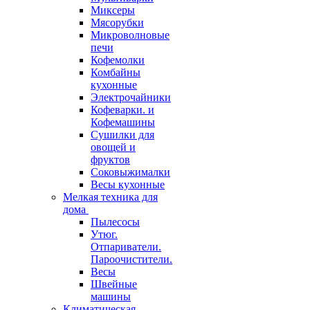
Миксеры
Мясорубки
Микроволновые
печи
Кофемолки
Комбайны
кухонные
Электрочайники
Кофеварки. и
Кофемашины
Сушилки для
овощей и
фруктов
Соковыжималки
Весы кухонные
Мелкая техника для
дома
Пылесосы
Утюг.
Отпариватели.
Пароочистители.
Весы
Швейные
машины
Климатическая