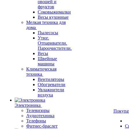
овощей и
фруктов
Соковыжималки
Весы кухонные
Мелкая техника для
дома
Пылесосы
Утюг.
Отпариватели.
Пароочистители.
Весы
Швейные
машины
Климатическая
техника
Вентиляторы
Обогреватели
Увлажнители
воздуха
Электроника
Телевизоры
Покупа
Аудиотехника
Телефоны
Фитнес-браслет
С