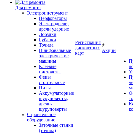
Для ремонта
Электроинструмент
Перфораторы
Электродрели,
дрели ударные
Лобзики
Рубанки
Регистрация
Точила
дисконтных
Шлифовальные
Акции
карт
электрические
машины
П
Клеевые
л
пистолеты
У
Фены
П
стоительные
ч
Пилы
м
Аккумуляторные
О
шуруповерты,
т
дрели-
К
шуруповерты
к
Строительное
оборудование
Заточные станки
(точила)