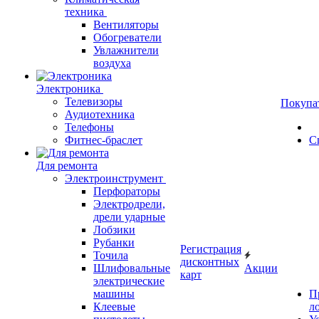
техника
Вентиляторы
Обогреватели
Увлажнители
воздуха
Электроника
Телевизоры
Покупа
Аудиотехника
Телефоны
Фитнес-браслет
С
Для ремонта
Электроинструмент
Перфораторы
Электродрели,
дрели ударные
Лобзики
Рубанки
Регистрация
Точила
дисконтных
Шлифовальные
Акции
карт
электрические
машины
П
Клеевые
л