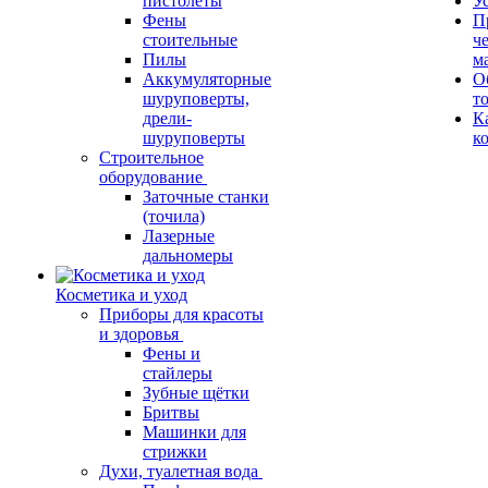
пистолеты
У
Фены
П
стоительные
ч
Пилы
м
Аккумуляторные
О
шуруповерты,
т
дрели-
К
шуруповерты
к
Строительное
оборудование
Заточные станки
(точила)
Лазерные
дальномеры
Косметика и уход
Приборы для красоты
и здоровья
Фены и
стайлеры
Зубные щётки
Бритвы
Машинки для
стрижки
Духи, туалетная вода