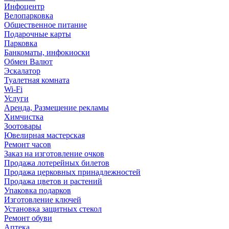
Инфоцентр
Велопарковка
Общественное питание
Подарочные карты
Парковка
Банкоматы, инфокиоски
Обмен Валют
Эскалатор
Туалетная комната
Wi-Fi
Услуги
Аренда, Размещение рекламы
Химчистка
Зоотовары
Ювелирная мастерская
Ремонт часов
Заказ на изготовление очков
Продажа лотерейных билетов
Продажа церковных принадлежностей
Продажа цветов и растений
Упаковка подарков
Изготовление ключей
Установка защитных стекол
Ремонт обуви
Аптека