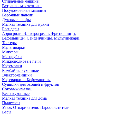
Стиральные машины
Встраиваемая техника
Посудомоечные машины
Варочные панели
Духовые шкафы
Мелкая техника для кухни
Блендеры
Аэрогрили. Электрогрили. Фритюрницы.
Вафельницы. Сэндвичницы. Мультипекари.
Тостеры
Мультиварки
Миксеры
Мясорубки
Микроволновые печи
Кофемолки
Комбайны кухонные
Электрочайники
Кофеварки. и Кофемашины
Сушилки для овощей и фруктов
Соковыжималки
Весы кухонные
Мелкая техника для дома
Пылесосы
Утюг. Отпариватели. Пароочистители.
Весы