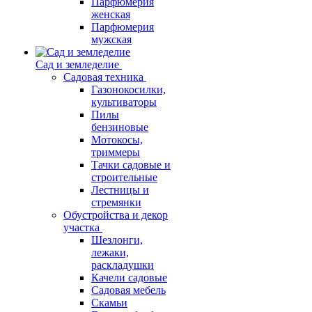
Парфюмерия
женская
Парфюмерия
мужская
Сад и земледелие
Садовая техника
Газонокосилки,
культиваторы
Пилы
бензиновые
Мотокосы,
триммеры
Тачки садовые и
строительные
Лестницы и
стремянки
Обустройства и декор
участка
Шезлонги,
лежаки,
раскладушки
Качели садовые
Садовая мебель
Скамьи