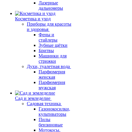
Лазерные
дальномеры
Косметика и уход
Приборы для красоты
и здоровья
Фены и
стайлеры
Зубные щётки
Бритвы
Машинки для
стрижки
Духи, туалетная вода
Парфюмерия
женская
Парфюмерия
мужская
Сад и земледелие
Садовая техника
Газонокосилки,
культиваторы
Пилы
бензиновые
Мотокосы,