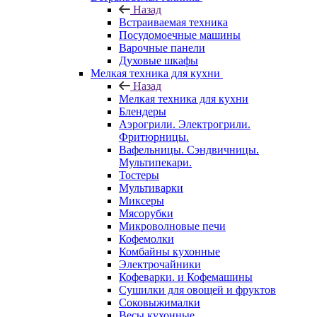
Назад
Встраиваемая техника
Посудомоечные машины
Варочные панели
Духовые шкафы
Мелкая техника для кухни
Назад
Мелкая техника для кухни
Блендеры
Аэрогрили. Электрогрили.
Фритюрницы.
Вафельницы. Сэндвичницы.
Мультипекари.
Тостеры
Мультиварки
Миксеры
Мясорубки
Микроволновые печи
Кофемолки
Комбайны кухонные
Электрочайники
Кофеварки. и Кофемашины
Сушилки для овощей и фруктов
Соковыжималки
Весы кухонные