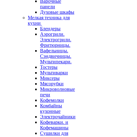
Варочные
панели
Духовые шкафы
Мелкая техника для
кухни
Блендеры
Аэрогрили.
Электрогрили.
Фритюрницы.
Вафельницы.
Сэндвичницы.
Мультипекари.
Тостеры
Мультиварки
Миксеры
Мясорубки
Микроволновые
печи
Кофемолки
Комбайны
кухонные
Электрочайники
Кофеварки. и
Кофемашины
Сушилки для