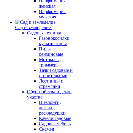
Парфюмерия
женская
Парфюмерия
мужская
Сад и земледелие
Садовая техника
Газонокосилки,
культиваторы
Пилы
бензиновые
Мотокосы,
триммеры
Тачки садовые и
строительные
Лестницы и
стремянки
Обустройства и декор
участка
Шезлонги,
лежаки,
раскладушки
Качели садовые
Садовая мебель
Скамьи