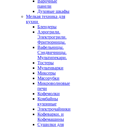
Варочные
панели
Духовые шкафы
Мелкая техника для
кухни
Блендеры
Аэрогрили.
Электрогрили.
Фритюрницы.
Вафельницы.
Сэндвичницы.
Мультипекари.
Тостеры
Мультиварки
Миксеры
Мясорубки
Микроволновые
печи
Кофемолки
Комбайны
кухонные
Электрочайники
Кофеварки. и
Кофемашины
Сушилки для