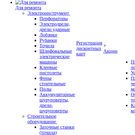
Для ремонта
Электроинструмент
Перфораторы
Электродрели,
дрели ударные
Лобзики
Рубанки
Регистрация
Точила
дисконтных
Шлифовальные
Акции
карт
электрические
машины
П
Клеевые
л
пистолеты
У
Фены
П
стоительные
ч
Пилы
м
Аккумуляторные
О
шуруповерты,
т
дрели-
К
шуруповерты
к
Строительное
оборудование
Заточные станки
(точила)