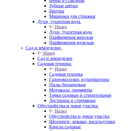
Фены и стайлеры
Зубные щётки
Бритвы
Машинки для стрижки
Духи, туалетная вода
Назад
Духи, туалетная вода
Парфюмерия женская
Парфюмерия мужская
Сад и земледелие
Назад
Сад и земледелие
Садовая техника
Назад
Садовая техника
Газонокосилки, культиваторы
Пилы бензиновые
Мотокосы, триммеры
Тачки садовые и строительные
Лестницы и стремянки
Обустройства и декор участка
Назад
Обустройства и декор участка
Шезлонги, лежаки, раскладушки
Качели садовые