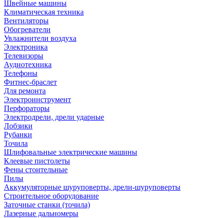
Швейные машины
Климатическая техника
Вентиляторы
Обогреватели
Увлажнители воздуха
Электроника
Телевизоры
Аудиотехника
Телефоны
Фитнес-браслет
Для ремонта
Электроинструмент
Перфораторы
Электродрели, дрели ударные
Лобзики
Рубанки
Точила
Шлифовальные электрические машины
Клеевые пистолеты
Фены стоительные
Пилы
Аккумуляторные шуруповерты, дрели-шуруповерты
Строительное оборудование
Заточные станки (точила)
Лазерные дальномеры