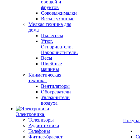
овощей и
фруктов
Соковыжималки
Весы кухонные
Мелкая техника для
дома
Пылесосы
Утюг.
Отпариватели.
Пароочистители.
Весы
Швейные
машины
Климатическая
техника
Вентиляторы
Обогреватели
Увлажнители
воздуха
Электроника
Телевизоры
Покупа
Аудиотехника
Телефоны
Фитнес-браслет
С