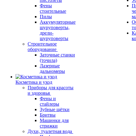
пистолеты
У
Фены
П
стоительные
ч
Пилы
м
Аккумуляторные
О
шуруповерты,
т
дрели-
К
шуруповерты
к
Строительное
оборудование
Заточные станки
(точила)
Лазерные
дальномеры
Косметика и уход
Приборы для красоты
и здоровья
Фены и
стайлеры
Зубные щётки
Бритвы
Машинки для
стрижки
Духи, туалетная вода