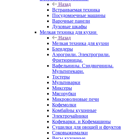
Назад
Встраиваемая техника
Посудомоечные машины
Варочные панели
Духовые шкафы
Мелкая техника для кухни
Назад
Мелкая техника для кухни
Блендеры
Аэрогрили. Электрогрили.
Фритюрницы.
Вафельницы. Сэндвичницы.
Мультипекари.
Тостеры
Мультиварки
Миксеры
Мясорубки
Микроволновые печи
Кофемолки
Комбайны кухонные
Электрочайники
Кофеварки. и Кофемашины
Сушилки для овощей и фруктов
Соковыжималки
Весы кухонные