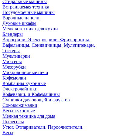
Стиральные машины
Встраиваемая техника
Посудомоечные машины
Варочные панели
Духовые шкафы
Мелкая техника для кухни
Блендеры
Аэрогрили. Электрогрили. Фритюрницы.
Вафельницы. Сэндвичницы. Мультипекари.
Тостеры
Мультиварки
Миксеры
Мясорубки
Микроволновые печи
Кофемолки
Комбайны кухонные
Электрочайники
Кофеварки. и Кофемашины
Сушилки для овощей и фруктов
Соковыжималки
Весы кухонные
Мелкая техника для дома
Пылесосы
Утюг. Отпариватели. Пароочистители.
Весы