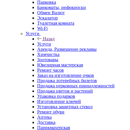
Парковка
Банкоматы, инфокиоски
Обмен Валют
Эскалатор
Туалетная комната
Wi-Fi
Услуги
Назад
Услуги
Аренда, Размещение рекламы
Химчистка
Зоотовары
Ювелирная мастерская
Ремонт часов
Заказ на изготовление очков
Продажа лотерейных билетов
Продажа церковных принадлежностей
Продажа цветов и растений
Упаковка подарков
Изготовление ключей
Установка защитных стекол
Ремонт обуви
Аптека
Доставка
Парикмахерская