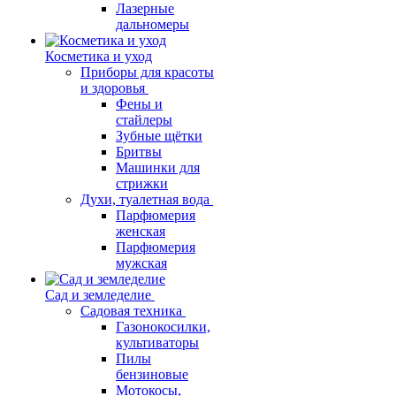
Лазерные
дальномеры
Косметика и уход
Приборы для красоты
и здоровья
Фены и
стайлеры
Зубные щётки
Бритвы
Машинки для
стрижки
Духи, туалетная вода
Парфюмерия
женская
Парфюмерия
мужская
Сад и земледелие
Садовая техника
Газонокосилки,
культиваторы
Пилы
бензиновые
Мотокосы,