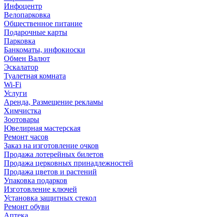
Инфоцентр
Велопарковка
Общественное питание
Подарочные карты
Парковка
Банкоматы, инфокиоски
Обмен Валют
Эскалатор
Туалетная комната
Wi-Fi
Услуги
Аренда, Размещение рекламы
Химчистка
Зоотовары
Ювелирная мастерская
Ремонт часов
Заказ на изготовление очков
Продажа лотерейных билетов
Продажа церковных принадлежностей
Продажа цветов и растений
Упаковка подарков
Изготовление ключей
Установка защитных стекол
Ремонт обуви
Аптека