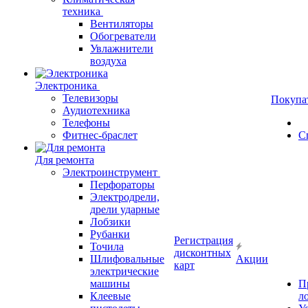
техника
Вентиляторы
Обогреватели
Увлажнители
воздуха
Электроника
Телевизоры
Покупа
Аудиотехника
Телефоны
Фитнес-браслет
С
Для ремонта
Электроинструмент
Перфораторы
Электродрели,
дрели ударные
Лобзики
Рубанки
Регистрация
Точила
дисконтных
Шлифовальные
Акции
карт
электрические
машины
П
Клеевые
л