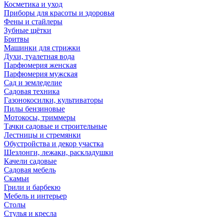
Косметика и уход
Приборы для красоты и здоровья
Фены и стайлеры
Зубные щётки
Бритвы
Машинки для стрижки
Духи, туалетная вода
Парфюмерия женская
Парфюмерия мужская
Сад и земледелие
Садовая техника
Газонокосилки, культиваторы
Пилы бензиновые
Мотокосы, триммеры
Тачки садовые и строительные
Лестницы и стремянки
Обустройства и декор участка
Шезлонги, лежаки, раскладушки
Качели садовые
Садовая мебель
Скамьи
Грили и барбекю
Мебель и интерьер
Столы
Стулья и кресла