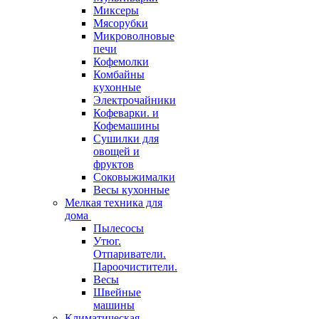
Миксеры
Мясорубки
Микроволновые
печи
Кофемолки
Комбайны
кухонные
Электрочайники
Кофеварки. и
Кофемашины
Сушилки для
овощей и
фруктов
Соковыжималки
Весы кухонные
Мелкая техника для
дома
Пылесосы
Утюг.
Отпариватели.
Пароочистители.
Весы
Швейные
машины
Климатическая