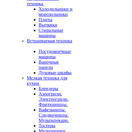
техника
Холодильники и
морозильники
Плиты
Вытяжки
Стиральные
машины
Встраиваемая техника
Посудомоечные
машины
Варочные
панели
Духовые шкафы
Мелкая техника для
кухни
Блендеры
Аэрогрили.
Электрогрили.
Фритюрницы.
Вафельницы.
Сэндвичницы.
Мультипекари.
Тостеры
Мультиварки