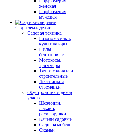
Парфюмерия
женская
Парфюмерия
мужская
Сад и земледелие
Садовая техника
Газонокосилки,
культиваторы
Пилы
бензиновые
Мотокосы,
триммеры
Тачки садовые и
строительные
Лестницы и
стремянки
Обустройства и декор
участка
Шезлонги,
лежаки,
раскладушки
Качели садовые
Садовая мебель
Скамьи