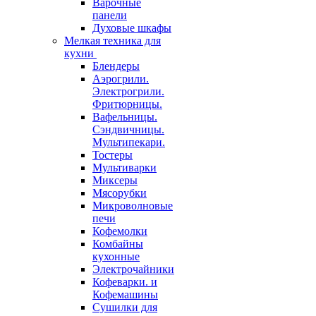
Варочные
панели
Духовые шкафы
Мелкая техника для
кухни
Блендеры
Аэрогрили.
Электрогрили.
Фритюрницы.
Вафельницы.
Сэндвичницы.
Мультипекари.
Тостеры
Мультиварки
Миксеры
Мясорубки
Микроволновые
печи
Кофемолки
Комбайны
кухонные
Электрочайники
Кофеварки. и
Кофемашины
Сушилки для