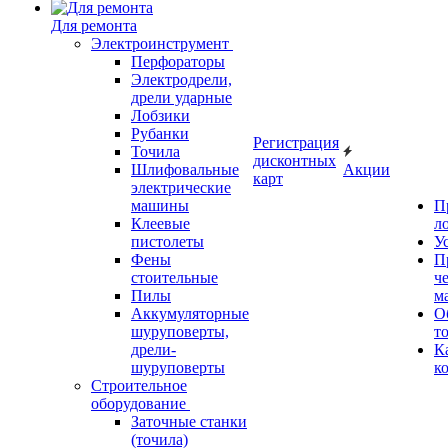
Для ремонта
Электроинструмент
Перфораторы
Электродрели,
дрели ударные
Лобзики
Рубанки
Регистрация
Точила
дисконтных
Шлифовальные
Акции
карт
электрические
машины
П
Клеевые
л
пистолеты
У
Фены
П
стоительные
ч
Пилы
м
Аккумуляторные
О
шуруповерты,
т
дрели-
К
шуруповерты
к
Строительное
оборудование
Заточные станки
(точила)