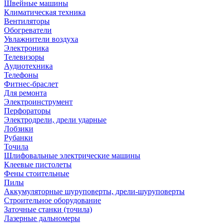
Швейные машины
Климатическая техника
Вентиляторы
Обогреватели
Увлажнители воздуха
Электроника
Телевизоры
Аудиотехника
Телефоны
Фитнес-браслет
Для ремонта
Электроинструмент
Перфораторы
Электродрели, дрели ударные
Лобзики
Рубанки
Точила
Шлифовальные электрические машины
Клеевые пистолеты
Фены стоительные
Пилы
Аккумуляторные шуруповерты, дрели-шуруповерты
Строительное оборудование
Заточные станки (точила)
Лазерные дальномеры