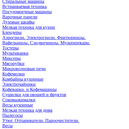
Стиральные машины
Встраиваемая техника
Посудомоечные машины
Варочные панели
Духовые шкафы
Мелкая техника для кухни
Блендеры
Аэрогрили. Электрогрили. Фритюрницы.
Вафельницы. Сэндвичницы. Мультипекари.
Тостеры
Мультиварки
Миксеры
Мясорубки
Микроволновые печи
Кофемолки
Комбайны кухонные
Электрочайники
Кофеварки. и Кофемашины
Сушилки для овощей и фруктов
Соковыжималки
Весы кухонные
Мелкая техника для дома
Пылесосы
Утюг. Отпариватели. Пароочистители.
Весы