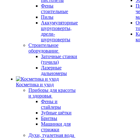
пистолеты
У
Фены
П
стоительные
ч
Пилы
м
Аккумуляторные
О
шуруповерты,
т
дрели-
К
шуруповерты
к
Строительное
оборудование
Заточные станки
(точила)
Лазерные
дальномеры
Косметика и уход
Приборы для красоты
и здоровья
Фены и
стайлеры
Зубные щётки
Бритвы
Машинки для
стрижки
Духи, туалетная вода