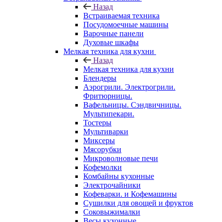
Назад
Встраиваемая техника
Посудомоечные машины
Варочные панели
Духовые шкафы
Мелкая техника для кухни
Назад
Мелкая техника для кухни
Блендеры
Аэрогрили. Электрогрили.
Фритюрницы.
Вафельницы. Сэндвичницы.
Мультипекари.
Тостеры
Мультиварки
Миксеры
Мясорубки
Микроволновые печи
Кофемолки
Комбайны кухонные
Электрочайники
Кофеварки. и Кофемашины
Сушилки для овощей и фруктов
Соковыжималки
Весы кухонные