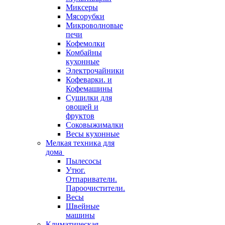
Миксеры
Мясорубки
Микроволновые
печи
Кофемолки
Комбайны
кухонные
Электрочайники
Кофеварки. и
Кофемашины
Сушилки для
овощей и
фруктов
Соковыжималки
Весы кухонные
Мелкая техника для
дома
Пылесосы
Утюг.
Отпариватели.
Пароочистители.
Весы
Швейные
машины
Климатическая