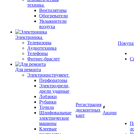
техника
Вентиляторы
Обогреватели
Увлажнители
воздуха
Электроника
Телевизоры
Покупа
Аудиотехника
Телефоны
Фитнес-браслет
С
Для ремонта
Электроинструмент
Перфораторы
Электродрели,
дрели ударные
Лобзики
Рубанки
Регистрация
Точила
дисконтных
Шлифовальные
Акции
карт
электрические
машины
П
Клеевые
л