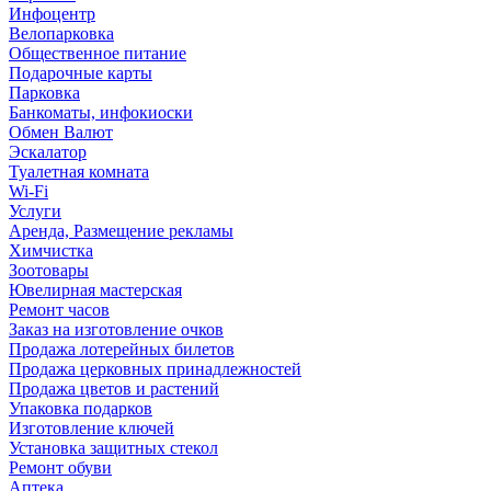
Инфоцентр
Велопарковка
Общественное питание
Подарочные карты
Парковка
Банкоматы, инфокиоски
Обмен Валют
Эскалатор
Туалетная комната
Wi-Fi
Услуги
Аренда, Размещение рекламы
Химчистка
Зоотовары
Ювелирная мастерская
Ремонт часов
Заказ на изготовление очков
Продажа лотерейных билетов
Продажа церковных принадлежностей
Продажа цветов и растений
Упаковка подарков
Изготовление ключей
Установка защитных стекол
Ремонт обуви
Аптека