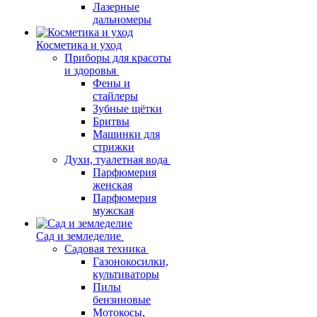
Лазерные
дальномеры
Косметика и уход
Приборы для красоты
и здоровья
Фены и
стайлеры
Зубные щётки
Бритвы
Машинки для
стрижки
Духи, туалетная вода
Парфюмерия
женская
Парфюмерия
мужская
Сад и земледелие
Садовая техника
Газонокосилки,
культиваторы
Пилы
бензиновые
Мотокосы,