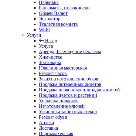
Парковка
Банкоматы, инфокиоски
Обмен Валют
Эскалатор
Туалетная комната
Wi-Fi
Услуги
Назад
Услуги
Аренда, Размещение рекламы
Химчистка
Зоотовары
Ювелирная мастерская
Ремонт часов
Заказ на изготовление очков
Продажа лотерейных билетов
Продажа церковных принадлежностей
Продажа цветов и растений
Упаковка подарков
Изготовление ключей
Установка защитных стекол
Ремонт обуви
Аптека
Доставка
Парикмахерская