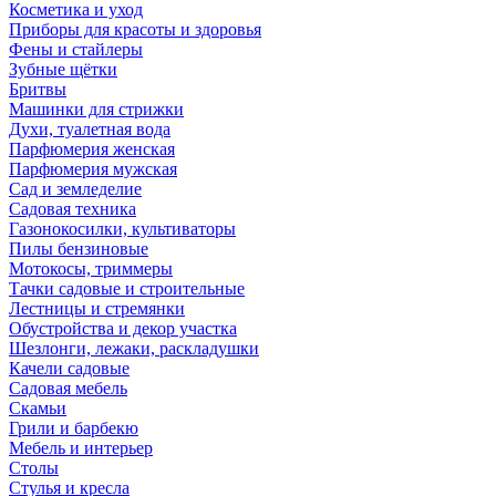
Косметика и уход
Приборы для красоты и здоровья
Фены и стайлеры
Зубные щётки
Бритвы
Машинки для стрижки
Духи, туалетная вода
Парфюмерия женская
Парфюмерия мужская
Сад и земледелие
Садовая техника
Газонокосилки, культиваторы
Пилы бензиновые
Мотокосы, триммеры
Тачки садовые и строительные
Лестницы и стремянки
Обустройства и декор участка
Шезлонги, лежаки, раскладушки
Качели садовые
Садовая мебель
Скамьи
Грили и барбекю
Мебель и интерьер
Столы
Стулья и кресла