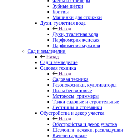
Фены и стайлеры
Зубные щётки
Бритвы
Машинки для стрижки
Духи, туалетная вода
Назад
Духи, туалетная вода
Парфюмерия женская
Парфюмерия мужская
Сад и земледелие
Назад
Сад и земледелие
Садовая техника
Назад
Садовая техника
Газонокосилки, культиваторы
Пилы бензиновые
Мотокосы, триммеры
Тачки садовые и строительные
Лестницы и стремянки
Обустройства и декор участка
Назад
Обустройства и декор участка
Шезлонги, лежаки, раскладушки
Качели садовые