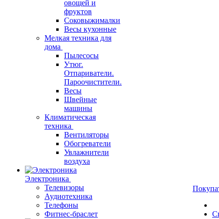
овощей и
фруктов
Соковыжималки
Весы кухонные
Мелкая техника для
дома
Пылесосы
Утюг.
Отпариватели.
Пароочистители.
Весы
Швейные
машины
Климатическая
техника
Вентиляторы
Обогреватели
Увлажнители
воздуха
Электроника
Телевизоры
Покупа
Аудиотехника
Телефоны
Фитнес-браслет
С