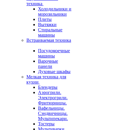
техника
Холодильники и
морозильники
Плиты
Вытяжки
Стиральные
машины
Встраиваемая техника
Посудомоечные
машины
Варочные
панели
Духовые шкафы
Мелкая техника для
кухни
Блендеры
Аэрогрили.
Электрогрили.
Фритюрницы.
Вафельницы.
Сэндвичницы.
Мультипекари.
Тостеры
Мультиварки