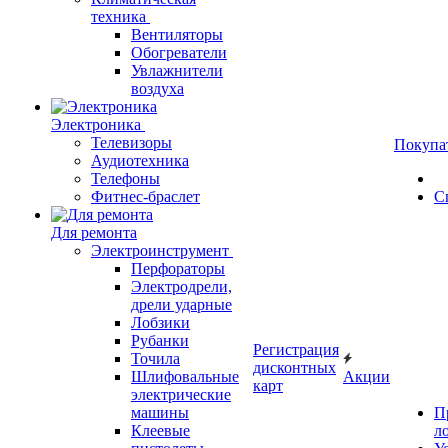
техника
Вентиляторы
Обогреватели
Увлажнители
воздуха
Электроника
Телевизоры
Покупа
Аудиотехника
Телефоны
Фитнес-браслет
С
Для ремонта
Электроинструмент
Перфораторы
Электродрели,
дрели ударные
Лобзики
Рубанки
Регистрация
Точила
дисконтных
Шлифовальные
Акции
карт
электрические
машины
П
Клеевые
л