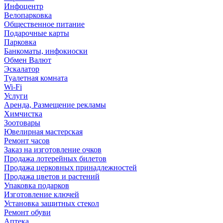
Инфоцентр
Велопарковка
Общественное питание
Подарочные карты
Парковка
Банкоматы, инфокиоски
Обмен Валют
Эскалатор
Туалетная комната
Wi-Fi
Услуги
Аренда, Размещение рекламы
Химчистка
Зоотовары
Ювелирная мастерская
Ремонт часов
Заказ на изготовление очков
Продажа лотерейных билетов
Продажа церковных принадлежностей
Продажа цветов и растений
Упаковка подарков
Изготовление ключей
Установка защитных стекол
Ремонт обуви
Аптека