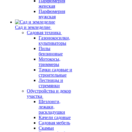
Парфюмерия
женская
Парфюмерия
мужская
Сад и земледелие
Садовая техника
Газонокосилки,
культиваторы
Пилы
бензиновые
Мотокосы,
триммеры
Тачки садовые и
строительные
Лестницы и
стремянки
Обустройства и декор
участка
Шезлонги,
лежаки,
раскладушки
Качели садовые
Садовая мебель
Скамьи