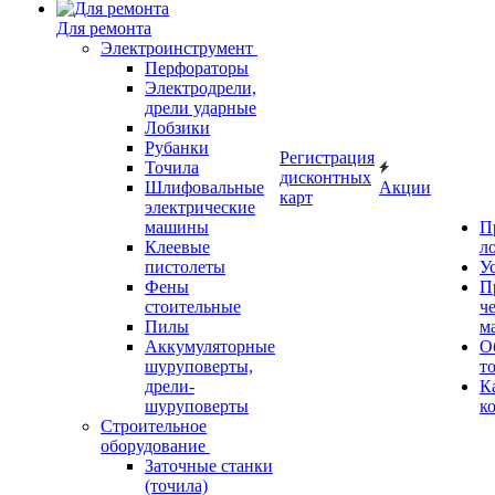
Для ремонта
Электроинструмент
Перфораторы
Электродрели,
дрели ударные
Лобзики
Рубанки
Регистрация
Точила
дисконтных
Шлифовальные
Акции
карт
электрические
машины
П
Клеевые
л
пистолеты
У
Фены
П
стоительные
ч
Пилы
м
Аккумуляторные
О
шуруповерты,
т
дрели-
К
шуруповерты
к
Строительное
оборудование
Заточные станки
(точила)