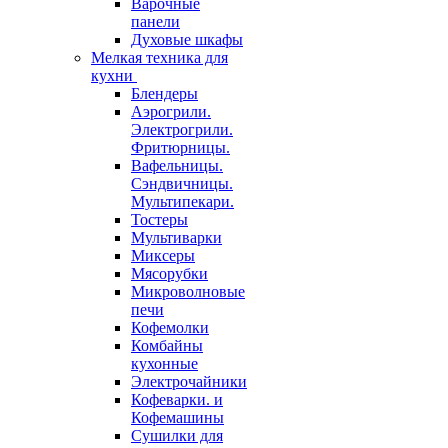
Варочные
панели
Духовые шкафы
Мелкая техника для
кухни
Блендеры
Аэрогрили.
Электрогрили.
Фритюрницы.
Вафельницы.
Сэндвичницы.
Мультипекари.
Тостеры
Мультиварки
Миксеры
Мясорубки
Микроволновые
печи
Кофемолки
Комбайны
кухонные
Электрочайники
Кофеварки. и
Кофемашины
Сушилки для