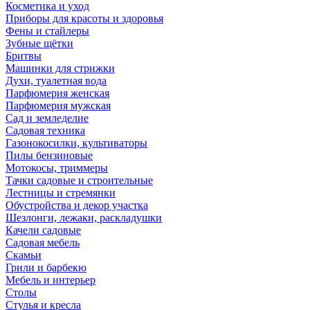
Косметика и уход
Приборы для красоты и здоровья
Фены и стайлеры
Зубные щётки
Бритвы
Машинки для стрижки
Духи, туалетная вода
Парфюмерия женская
Парфюмерия мужская
Сад и земледелие
Садовая техника
Газонокосилки, культиваторы
Пилы бензиновые
Мотокосы, триммеры
Тачки садовые и строительные
Лестницы и стремянки
Обустройства и декор участка
Шезлонги, лежаки, раскладушки
Качели садовые
Садовая мебель
Скамьи
Грили и барбекю
Мебель и интерьер
Столы
Стулья и кресла