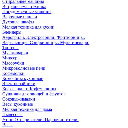
Стиральные машины
Встраиваемая техника
Посудомоечные машины
Варочные панели
Духовые шкафы
Мелкая техника для кухни
Блендеры
Аэрогрили. Электрогрили. Фритюрницы.
Вафельницы. Сэндвичницы. Мультипекари.
Тостеры
Мультиварки
Миксеры
Мясорубки
Микроволновые печи
Кофемолки
Комбайны кухонные
Электрочайники
Кофеварки. и Кофемашины
Сушилки для овощей и фруктов
Соковыжималки
Весы кухонные
Мелкая техника для дома
Пылесосы
Утюг. Отпариватели. Пароочистители.
Весы