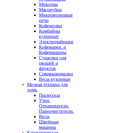
Миксеры
Мясорубки
Микроволновые
печи
Кофемолки
Комбайны
кухонные
Электрочайники
Кофеварки. и
Кофемашины
Сушилки для
овощей и
фруктов
Соковыжималки
Весы кухонные
Мелкая техника для
дома
Пылесосы
Утюг.
Отпариватели.
Пароочистители.
Весы
Швейные
машины
Климатическая