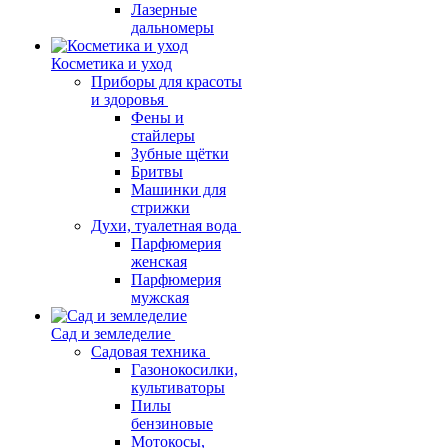
Лазерные
дальномеры
Косметика и уход
Приборы для красоты
и здоровья
Фены и
стайлеры
Зубные щётки
Бритвы
Машинки для
стрижки
Духи, туалетная вода
Парфюмерия
женская
Парфюмерия
мужская
Сад и земледелие
Садовая техника
Газонокосилки,
культиваторы
Пилы
бензиновые
Мотокосы,