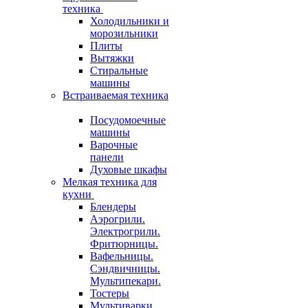
техника
Холодильники и
морозильники
Плиты
Вытяжки
Стиральные
машины
Встраиваемая техника
Посудомоечные
машины
Варочные
панели
Духовые шкафы
Мелкая техника для
кухни
Блендеры
Аэрогрили.
Электрогрили.
Фритюрницы.
Вафельницы.
Сэндвичницы.
Мультипекари.
Тостеры
Мультиварки