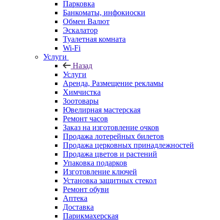
Парковка
Банкоматы, инфокиоски
Обмен Валют
Эскалатор
Туалетная комната
Wi-Fi
Услуги
Назад
Услуги
Аренда, Размещение рекламы
Химчистка
Зоотовары
Ювелирная мастерская
Ремонт часов
Заказ на изготовление очков
Продажа лотерейных билетов
Продажа церковных принадлежностей
Продажа цветов и растений
Упаковка подарков
Изготовление ключей
Установка защитных стекол
Ремонт обуви
Аптека
Доставка
Парикмахерская