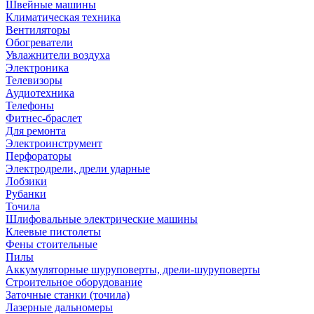
Швейные машины
Климатическая техника
Вентиляторы
Обогреватели
Увлажнители воздуха
Электроника
Телевизоры
Аудиотехника
Телефоны
Фитнес-браслет
Для ремонта
Электроинструмент
Перфораторы
Электродрели, дрели ударные
Лобзики
Рубанки
Точила
Шлифовальные электрические машины
Клеевые пистолеты
Фены стоительные
Пилы
Аккумуляторные шуруповерты, дрели-шуруповерты
Строительное оборудование
Заточные станки (точила)
Лазерные дальномеры