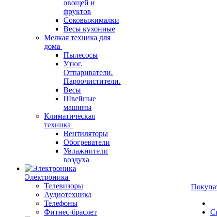
овощей и
фруктов
Соковыжималки
Весы кухонные
Мелкая техника для
дома
Пылесосы
Утюг.
Отпариватели.
Пароочистители.
Весы
Швейные
машины
Климатическая
техника
Вентиляторы
Обогреватели
Увлажнители
воздуха
Электроника
Телевизоры
Покупа
Аудиотехника
Телефоны
Фитнес-браслет
С