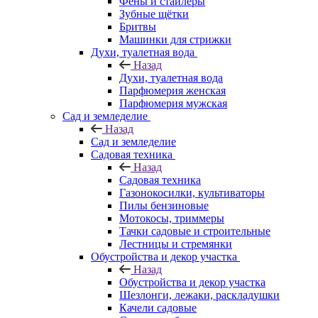
Фены и стайлеры
Зубные щётки
Бритвы
Машинки для стрижки
Духи, туалетная вода
Назад
Духи, туалетная вода
Парфюмерия женская
Парфюмерия мужская
Сад и земледелие
Назад
Сад и земледелие
Садовая техника
Назад
Садовая техника
Газонокосилки, культиваторы
Пилы бензиновые
Мотокосы, триммеры
Тачки садовые и строительные
Лестницы и стремянки
Обустройства и декор участка
Назад
Обустройства и декор участка
Шезлонги, лежаки, раскладушки
Качели садовые