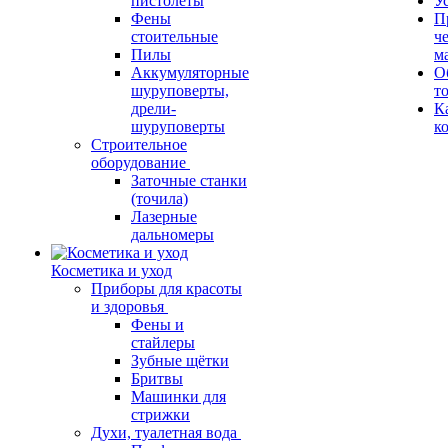
пистолеты
У
Фены
П
стоительные
ч
Пилы
м
Аккумуляторные
О
шуруповерты,
т
дрели-
К
шуруповерты
к
Строительное
оборудование
Заточные станки
(точила)
Лазерные
дальномеры
Косметика и уход
Приборы для красоты
и здоровья
Фены и
стайлеры
Зубные щётки
Бритвы
Машинки для
стрижки
Духи, туалетная вода