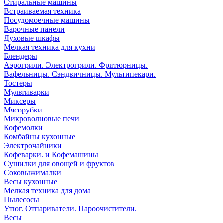
Стиральные машины
Встраиваемая техника
Посудомоечные машины
Варочные панели
Духовые шкафы
Мелкая техника для кухни
Блендеры
Аэрогрили. Электрогрили. Фритюрницы.
Вафельницы. Сэндвичницы. Мультипекари.
Тостеры
Мультиварки
Миксеры
Мясорубки
Микроволновые печи
Кофемолки
Комбайны кухонные
Электрочайники
Кофеварки. и Кофемашины
Сушилки для овощей и фруктов
Соковыжималки
Весы кухонные
Мелкая техника для дома
Пылесосы
Утюг. Отпариватели. Пароочистители.
Весы