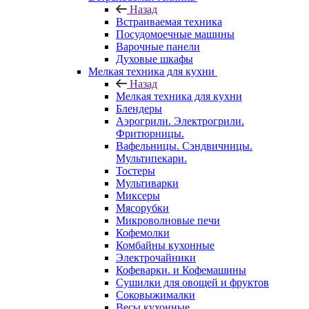
Назад
Встраиваемая техника
Посудомоечные машины
Варочные панели
Духовые шкафы
Мелкая техника для кухни
Назад
Мелкая техника для кухни
Блендеры
Аэрогрили. Электрогрили.
Фритюрницы.
Вафельницы. Сэндвичницы.
Мультипекари.
Тостеры
Мультиварки
Миксеры
Мясорубки
Микроволновые печи
Кофемолки
Комбайны кухонные
Электрочайники
Кофеварки. и Кофемашины
Сушилки для овощей и фруктов
Соковыжималки
Весы кухонные