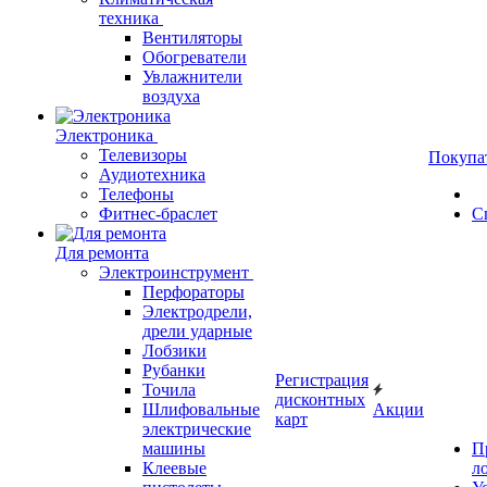
техника
Вентиляторы
Обогреватели
Увлажнители
воздуха
Электроника
Телевизоры
Покупа
Аудиотехника
Телефоны
Фитнес-браслет
С
Для ремонта
Электроинструмент
Перфораторы
Электродрели,
дрели ударные
Лобзики
Рубанки
Регистрация
Точила
дисконтных
Шлифовальные
Акции
карт
электрические
машины
П
Клеевые
л