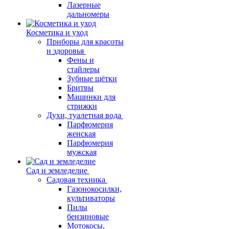
Лазерные
дальномеры
Косметика и уход
Приборы для красоты
и здоровья
Фены и
стайлеры
Зубные щётки
Бритвы
Машинки для
стрижки
Духи, туалетная вода
Парфюмерия
женская
Парфюмерия
мужская
Сад и земледелие
Садовая техника
Газонокосилки,
культиваторы
Пилы
бензиновые
Мотокосы,