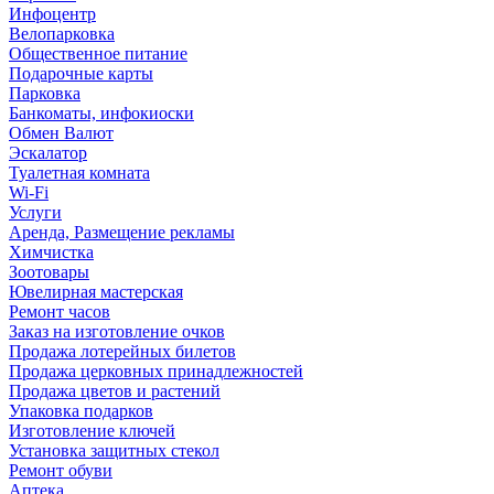
Инфоцентр
Велопарковка
Общественное питание
Подарочные карты
Парковка
Банкоматы, инфокиоски
Обмен Валют
Эскалатор
Туалетная комната
Wi-Fi
Услуги
Аренда, Размещение рекламы
Химчистка
Зоотовары
Ювелирная мастерская
Ремонт часов
Заказ на изготовление очков
Продажа лотерейных билетов
Продажа церковных принадлежностей
Продажа цветов и растений
Упаковка подарков
Изготовление ключей
Установка защитных стекол
Ремонт обуви
Аптека