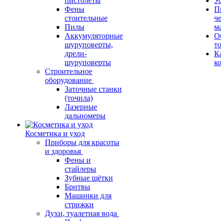
пистолеты
У
Фены
П
стоительные
ч
Пилы
м
Аккумуляторные
О
шуруповерты,
т
дрели-
К
шуруповерты
к
Строительное
оборудование
Заточные станки
(точила)
Лазерные
дальномеры
Косметика и уход
Приборы для красоты
и здоровья
Фены и
стайлеры
Зубные щётки
Бритвы
Машинки для
стрижки
Духи, туалетная вода