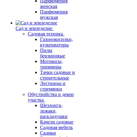
Парфюмерия
женская
Парфюмерия
мужская
Сад и земледелие
Садовая техника
Газонокосилки,
культиваторы
Пилы
бензиновые
Мотокосы,
триммеры
Тачки садовые и
строительные
Лестницы и
стремянки
Обустройства и декор
участка
Шезлонги,
лежаки,
раскладушки
Качели садовые
Садовая мебель
Скамьи