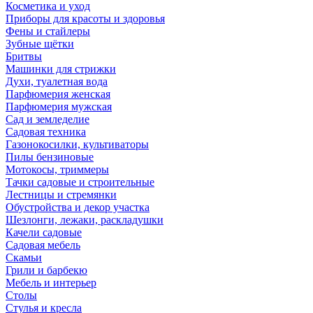
Косметика и уход
Приборы для красоты и здоровья
Фены и стайлеры
Зубные щётки
Бритвы
Машинки для стрижки
Духи, туалетная вода
Парфюмерия женская
Парфюмерия мужская
Сад и земледелие
Садовая техника
Газонокосилки, культиваторы
Пилы бензиновые
Мотокосы, триммеры
Тачки садовые и строительные
Лестницы и стремянки
Обустройства и декор участка
Шезлонги, лежаки, раскладушки
Качели садовые
Садовая мебель
Скамьи
Грили и барбекю
Мебель и интерьер
Столы
Стулья и кресла