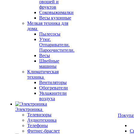
овощей и
фруктов
Соковыжималки
Весы кухонные
Мелкая техника для
дома
Пылесосы
Утюг.
Отпариватели.
Пароочистители.
Весы
Швейные
машины
Климатическая
техника
Вентиляторы
Обогреватели
Увлажнители
воздуха
Электроника
Телевизоры
Покупа
Аудиотехника
Телефоны
Фитнес-браслет
С