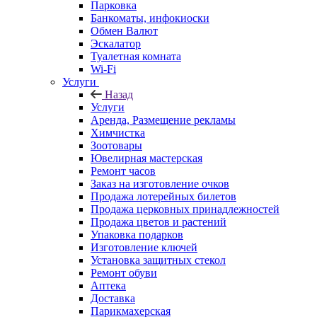
Парковка
Банкоматы, инфокиоски
Обмен Валют
Эскалатор
Туалетная комната
Wi-Fi
Услуги
Назад
Услуги
Аренда, Размещение рекламы
Химчистка
Зоотовары
Ювелирная мастерская
Ремонт часов
Заказ на изготовление очков
Продажа лотерейных билетов
Продажа церковных принадлежностей
Продажа цветов и растений
Упаковка подарков
Изготовление ключей
Установка защитных стекол
Ремонт обуви
Аптека
Доставка
Парикмахерская