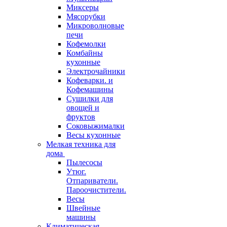
Миксеры
Мясорубки
Микроволновые
печи
Кофемолки
Комбайны
кухонные
Электрочайники
Кофеварки. и
Кофемашины
Сушилки для
овощей и
фруктов
Соковыжималки
Весы кухонные
Мелкая техника для
дома
Пылесосы
Утюг.
Отпариватели.
Пароочистители.
Весы
Швейные
машины
Климатическая