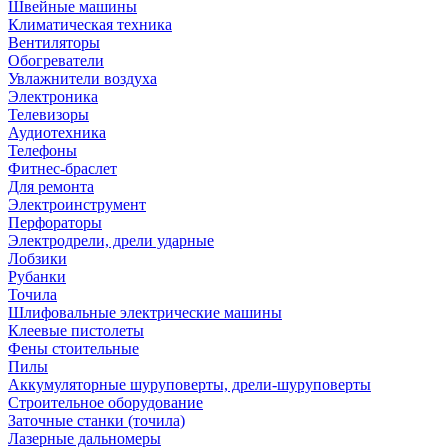
Швейные машины
Климатическая техника
Вентиляторы
Обогреватели
Увлажнители воздуха
Электроника
Телевизоры
Аудиотехника
Телефоны
Фитнес-браслет
Для ремонта
Электроинструмент
Перфораторы
Электродрели, дрели ударные
Лобзики
Рубанки
Точила
Шлифовальные электрические машины
Клеевые пистолеты
Фены стоительные
Пилы
Аккумуляторные шуруповерты, дрели-шуруповерты
Строительное оборудование
Заточные станки (точила)
Лазерные дальномеры