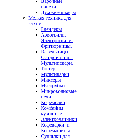
Варочные
панели
Духовые шкафы
Мелкая техника для
кухни
Блендеры
Аэрогрили.
Электрогрили.
Фритюрницы.
Вафельницы.
Сэндвичницы.
Мультипекари.
Тостеры
Мультиварки
Миксеры
Мясорубки
Микроволновые
печи
Кофемолки
Комбайны
кухонные
Электрочайники
Кофеварки. и
Кофемашины
Сушилки для