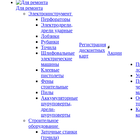
Для ремонта
Электроинструмент
Перфораторы
Электродрели,
дрели ударные
Лобзики
Рубанки
Регистрация
Точила
дисконтных
Шлифовальные
Акции
карт
электрические
машины
П
Клеевые
л
пистолеты
У
Фены
П
стоительные
ч
Пилы
м
Аккумуляторные
О
шуруповерты,
т
дрели-
К
шуруповерты
к
Строительное
оборудование
Заточные станки
(точила)