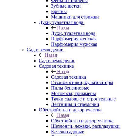
Фены и стайлеры
Зубные щётки
Бритвы
Машинки для стрижки
Духи, туалетная вода
Назад
Духи, туалетная вода
Парфюмерия женская
Парфюмерия мужская
Сад и земледелие
Назад
Сад и земледелие
Садовая техника
Назад
Садовая техника
Газонокосилки, культиваторы
Пилы бензиновые
Мотокосы, триммеры
Тачки садовые и строительные
Лестницы и стремянки
Обустройства и декор участка
Назад
Обустройства и декор участка
Шезлонги, лежаки, раскладушки
Качели садовые