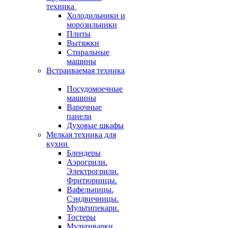
техника
Холодильники и
морозильники
Плиты
Вытяжки
Стиральные
машины
Встраиваемая техника
Посудомоечные
машины
Варочные
панели
Духовые шкафы
Мелкая техника для
кухни
Блендеры
Аэрогрили.
Электрогрили.
Фритюрницы.
Вафельницы.
Сэндвичницы.
Мультипекари.
Тостеры
Мультиварки