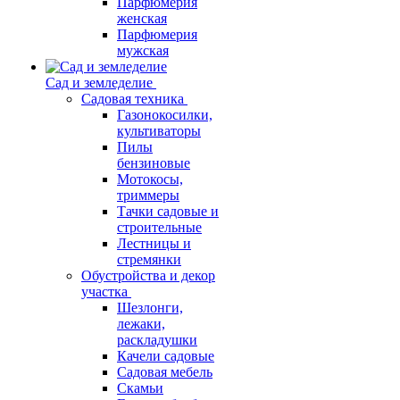
Парфюмерия
женская
Парфюмерия
мужская
Сад и земледелие
Садовая техника
Газонокосилки,
культиваторы
Пилы
бензиновые
Мотокосы,
триммеры
Тачки садовые и
строительные
Лестницы и
стремянки
Обустройства и декор
участка
Шезлонги,
лежаки,
раскладушки
Качели садовые
Садовая мебель
Скамьи