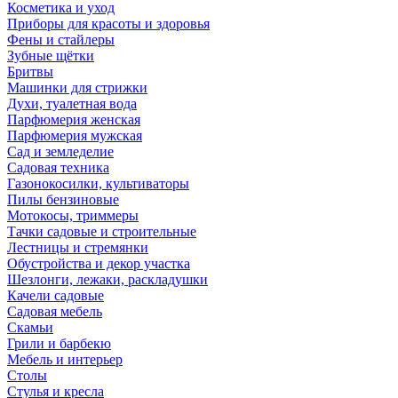
Косметика и уход
Приборы для красоты и здоровья
Фены и стайлеры
Зубные щётки
Бритвы
Машинки для стрижки
Духи, туалетная вода
Парфюмерия женская
Парфюмерия мужская
Сад и земледелие
Садовая техника
Газонокосилки, культиваторы
Пилы бензиновые
Мотокосы, триммеры
Тачки садовые и строительные
Лестницы и стремянки
Обустройства и декор участка
Шезлонги, лежаки, раскладушки
Качели садовые
Садовая мебель
Скамьи
Грили и барбекю
Мебель и интерьер
Столы
Стулья и кресла