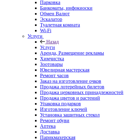
Парковка
Банкоматы, инфокиоски
Обмен Валют
Эскалатор
Туалетная комната
Wi-Fi
Услуги
Назад
Услуги
Аренда, Размещение рекламы
Химчистка
Зоотовары
Ювелирная мастерская
Ремонт часов
Заказ на изготовление очков
Продажа лотерейных билетов
Продажа церковных принадлежностей
Продажа цветов и растений
Упаковка подарков
Изготовление ключей
Установка защитных стекол
Ремонт обуви
Аптека
Доставка
Парикмахерская