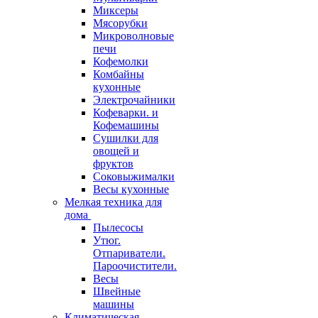
Миксеры
Мясорубки
Микроволновые
печи
Кофемолки
Комбайны
кухонные
Электрочайники
Кофеварки. и
Кофемашины
Сушилки для
овощей и
фруктов
Соковыжималки
Весы кухонные
Мелкая техника для
дома
Пылесосы
Утюг.
Отпариватели.
Пароочистители.
Весы
Швейные
машины
Климатическая