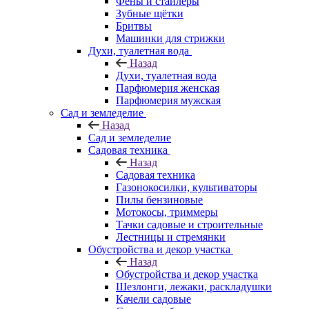
Фены и стайлеры
Зубные щётки
Бритвы
Машинки для стрижки
Духи, туалетная вода
Назад
Духи, туалетная вода
Парфюмерия женская
Парфюмерия мужская
Сад и земледелие
Назад
Сад и земледелие
Садовая техника
Назад
Садовая техника
Газонокосилки, культиваторы
Пилы бензиновые
Мотокосы, триммеры
Тачки садовые и строительные
Лестницы и стремянки
Обустройства и декор участка
Назад
Обустройства и декор участка
Шезлонги, лежаки, раскладушки
Качели садовые