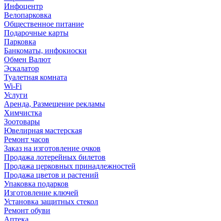
Инфоцентр
Велопарковка
Общественное питание
Подарочные карты
Парковка
Банкоматы, инфокиоски
Обмен Валют
Эскалатор
Туалетная комната
Wi-Fi
Услуги
Аренда, Размещение рекламы
Химчистка
Зоотовары
Ювелирная мастерская
Ремонт часов
Заказ на изготовление очков
Продажа лотерейных билетов
Продажа церковных принадлежностей
Продажа цветов и растений
Упаковка подарков
Изготовление ключей
Установка защитных стекол
Ремонт обуви
Аптека