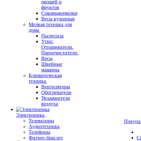
овощей и
фруктов
Соковыжималки
Весы кухонные
Мелкая техника для
дома
Пылесосы
Утюг.
Отпариватели.
Пароочистители.
Весы
Швейные
машины
Климатическая
техника
Вентиляторы
Обогреватели
Увлажнители
воздуха
Электроника
Телевизоры
Покупа
Аудиотехника
Телефоны
Фитнес-браслет
С