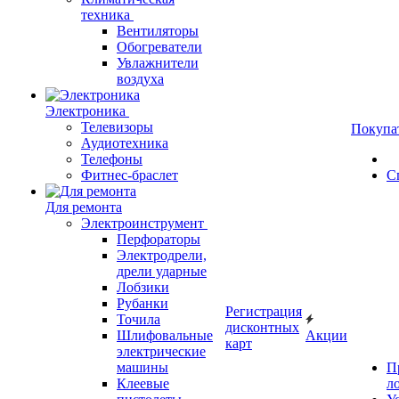
техника
Вентиляторы
Обогреватели
Увлажнители
воздуха
Электроника
Телевизоры
Покупа
Аудиотехника
Телефоны
Фитнес-браслет
С
Для ремонта
Электроинструмент
Перфораторы
Электродрели,
дрели ударные
Лобзики
Рубанки
Регистрация
Точила
дисконтных
Шлифовальные
Акции
карт
электрические
машины
П
Клеевые
л