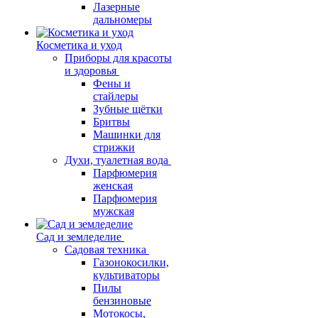
Лазерные
дальномеры
Косметика и уход
Приборы для красоты
и здоровья
Фены и
стайлеры
Зубные щётки
Бритвы
Машинки для
стрижки
Духи, туалетная вода
Парфюмерия
женская
Парфюмерия
мужская
Сад и земледелие
Садовая техника
Газонокосилки,
культиваторы
Пилы
бензиновые
Мотокосы,