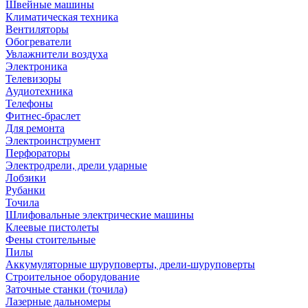
Швейные машины
Климатическая техника
Вентиляторы
Обогреватели
Увлажнители воздуха
Электроника
Телевизоры
Аудиотехника
Телефоны
Фитнес-браслет
Для ремонта
Электроинструмент
Перфораторы
Электродрели, дрели ударные
Лобзики
Рубанки
Точила
Шлифовальные электрические машины
Клеевые пистолеты
Фены стоительные
Пилы
Аккумуляторные шуруповерты, дрели-шуруповерты
Строительное оборудование
Заточные станки (точила)
Лазерные дальномеры