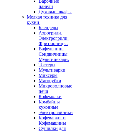
Варочные
панели
Духовые шкафы
Мелкая техника для
кухни
Блендеры
Аэрогрили.
Электрогрили.
Фритюрницы.
Вафельницы.
Сэндвичницы.
Мультипекари.
Тостеры
Мультиварки
Миксеры
Мясорубки
Микроволновые
печи
Кофемолки
Комбайны
кухонные
Электрочайники
Кофеварки. и
Кофемашины
Сушилки для