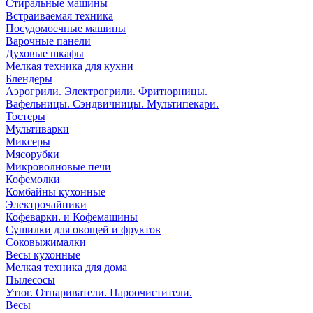
Стиральные машины
Встраиваемая техника
Посудомоечные машины
Варочные панели
Духовые шкафы
Мелкая техника для кухни
Блендеры
Аэрогрили. Электрогрили. Фритюрницы.
Вафельницы. Сэндвичницы. Мультипекари.
Тостеры
Мультиварки
Миксеры
Мясорубки
Микроволновые печи
Кофемолки
Комбайны кухонные
Электрочайники
Кофеварки. и Кофемашины
Сушилки для овощей и фруктов
Соковыжималки
Весы кухонные
Мелкая техника для дома
Пылесосы
Утюг. Отпариватели. Пароочистители.
Весы