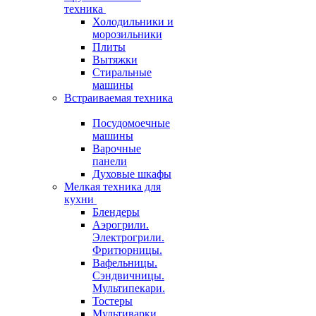
техника
Холодильники и
морозильники
Плиты
Вытяжки
Стиральные
машины
Встраиваемая техника
Посудомоечные
машины
Варочные
панели
Духовые шкафы
Мелкая техника для
кухни
Блендеры
Аэрогрили.
Электрогрили.
Фритюрницы.
Вафельницы.
Сэндвичницы.
Мультипекари.
Тостеры
Мультиварки