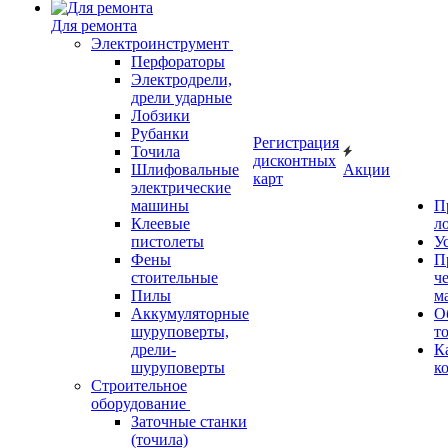
Для ремонта
Электроинструмент
Перфораторы
Электродрели,
дрели ударные
Лобзики
Рубанки
Регистрация
Точила
дисконтных
Шлифовальные
Акции
карт
электрические
машины
П
Клеевые
л
пистолеты
У
Фены
П
стоительные
ч
Пилы
м
Аккумуляторные
О
шуруповерты,
т
дрели-
К
шуруповерты
к
Строительное
оборудование
Заточные станки
(точила)