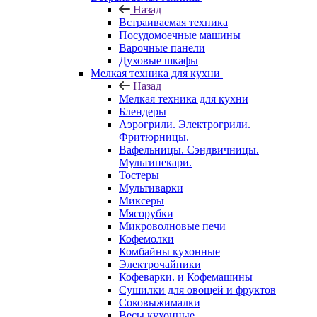
Назад
Встраиваемая техника
Посудомоечные машины
Варочные панели
Духовые шкафы
Мелкая техника для кухни
Назад
Мелкая техника для кухни
Блендеры
Аэрогрили. Электрогрили.
Фритюрницы.
Вафельницы. Сэндвичницы.
Мультипекари.
Тостеры
Мультиварки
Миксеры
Мясорубки
Микроволновые печи
Кофемолки
Комбайны кухонные
Электрочайники
Кофеварки. и Кофемашины
Сушилки для овощей и фруктов
Соковыжималки
Весы кухонные