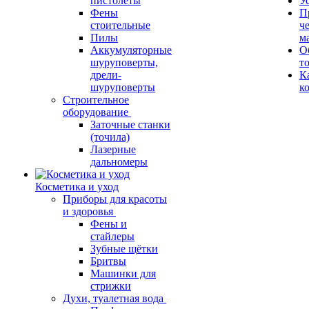
пистолеты
У
Фены
П
стоительные
ч
Пилы
м
Аккумуляторные
О
шуруповерты,
т
дрели-
К
шуруповерты
к
Строительное
оборудование
Заточные станки
(точила)
Лазерные
дальномеры
Косметика и уход
Приборы для красоты
и здоровья
Фены и
стайлеры
Зубные щётки
Бритвы
Машинки для
стрижки
Духи, туалетная вода