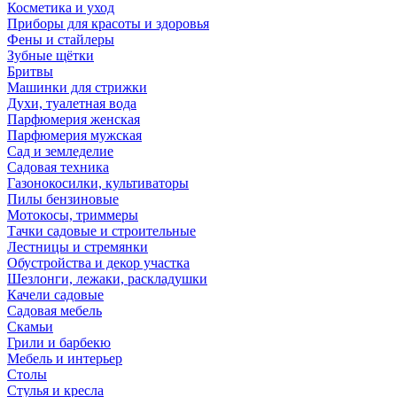
Косметика и уход
Приборы для красоты и здоровья
Фены и стайлеры
Зубные щётки
Бритвы
Машинки для стрижки
Духи, туалетная вода
Парфюмерия женская
Парфюмерия мужская
Сад и земледелие
Садовая техника
Газонокосилки, культиваторы
Пилы бензиновые
Мотокосы, триммеры
Тачки садовые и строительные
Лестницы и стремянки
Обустройства и декор участка
Шезлонги, лежаки, раскладушки
Качели садовые
Садовая мебель
Скамьи
Грили и барбекю
Мебель и интерьер
Столы
Стулья и кресла