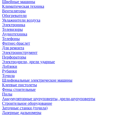
Швейные машины
Климатическая техника
Вентиляторы
Обогреватели
Увлажнители воздуха
Электроника
Телевизоры
Аудиотехника
Телефоны
Фитнес-браслет
Для ремонта
Электроинструмент
Перфораторы
Электродрели, дрели ударные
Лобзики
Рубанки
Точила
Шлифовальные электрические машины
Клеевые пистолеты
Фены стоительные
Пилы
Аккумуляторные шуруповерты, дрели-шуруповерты
Строительное оборудование
Заточные станки (точила)
Лазерные дальномеры