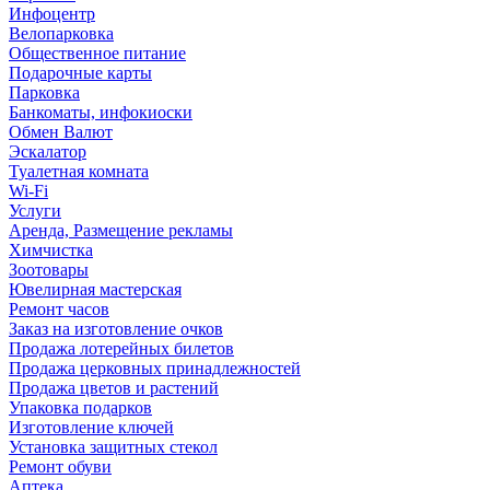
Инфоцентр
Велопарковка
Общественное питание
Подарочные карты
Парковка
Банкоматы, инфокиоски
Обмен Валют
Эскалатор
Туалетная комната
Wi-Fi
Услуги
Аренда, Размещение рекламы
Химчистка
Зоотовары
Ювелирная мастерская
Ремонт часов
Заказ на изготовление очков
Продажа лотерейных билетов
Продажа церковных принадлежностей
Продажа цветов и растений
Упаковка подарков
Изготовление ключей
Установка защитных стекол
Ремонт обуви
Аптека