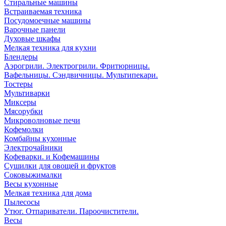
Стиральные машины
Встраиваемая техника
Посудомоечные машины
Варочные панели
Духовые шкафы
Мелкая техника для кухни
Блендеры
Аэрогрили. Электрогрили. Фритюрницы.
Вафельницы. Сэндвичницы. Мультипекари.
Тостеры
Мультиварки
Миксеры
Мясорубки
Микроволновые печи
Кофемолки
Комбайны кухонные
Электрочайники
Кофеварки. и Кофемашины
Сушилки для овощей и фруктов
Соковыжималки
Весы кухонные
Мелкая техника для дома
Пылесосы
Утюг. Отпариватели. Пароочистители.
Весы