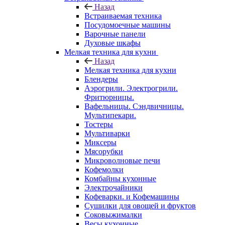
Назад
Встраиваемая техника
Посудомоечные машины
Варочные панели
Духовые шкафы
Мелкая техника для кухни
Назад
Мелкая техника для кухни
Блендеры
Аэрогрили. Электрогрили.
Фритюрницы.
Вафельницы. Сэндвичницы.
Мультипекари.
Тостеры
Мультиварки
Миксеры
Мясорубки
Микроволновые печи
Кофемолки
Комбайны кухонные
Электрочайники
Кофеварки. и Кофемашины
Сушилки для овощей и фруктов
Соковыжималки
Весы кухонные