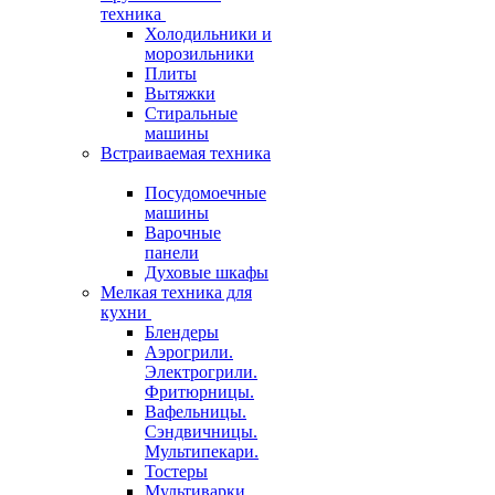
техника
Холодильники и
морозильники
Плиты
Вытяжки
Стиральные
машины
Встраиваемая техника
Посудомоечные
машины
Варочные
панели
Духовые шкафы
Мелкая техника для
кухни
Блендеры
Аэрогрили.
Электрогрили.
Фритюрницы.
Вафельницы.
Сэндвичницы.
Мультипекари.
Тостеры
Мультиварки