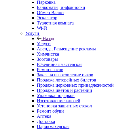
Парковка
Банкоматы, инфокиоски
Обмен Валют
Эскалатор
Туалетная комната
Wi-Fi
Услуги
Назад
Услуги
Аренда, Размещение рекламы
Химчистка
Зоотовары
Ювелирная мастерская
Ремонт часов
Заказ на изготовление очков
Продажа лотерейных билетов
Продажа церковных принадлежностей
Продажа цветов и растений
Упаковка подарков
Изготовление ключей
Установка защитных стекол
Ремонт обуви
Аптека
Доставка
Парикмахерская