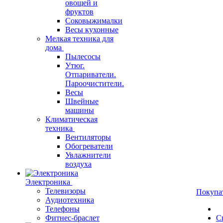
овощей и
фруктов
Соковыжималки
Весы кухонные
Мелкая техника для
дома
Пылесосы
Утюг.
Отпариватели.
Пароочистители.
Весы
Швейные
машины
Климатическая
техника
Вентиляторы
Обогреватели
Увлажнители
воздуха
Электроника
Телевизоры
Покупа
Аудиотехника
Телефоны
Фитнес-браслет
С