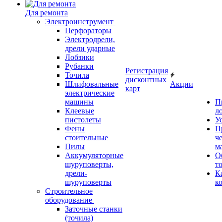
Для ремонта
Электроинструмент
Перфораторы
Электродрели,
дрели ударные
Лобзики
Рубанки
Регистрация
Точила
дисконтных
Шлифовальные
Акции
карт
электрические
машины
П
Клеевые
л
пистолеты
У
Фены
П
стоительные
ч
Пилы
м
Аккумуляторные
О
шуруповерты,
т
дрели-
К
шуруповерты
к
Строительное
оборудование
Заточные станки
(точила)