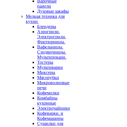
Варочные
панели
Духовые шкафы
Мелкая техника для
кухни
Блендеры
Аэрогрили.
Электрогрили.
Фритюрницы.
Вафельницы.
Сэндвичницы.
Мультипекари.
Тостеры
Мультиварки
Миксеры
Мясорубки
Микроволновые
печи
Кофемолки
Комбайны
кухонные
Электрочайники
Кофеварки. и
Кофемашины
Сушилки для