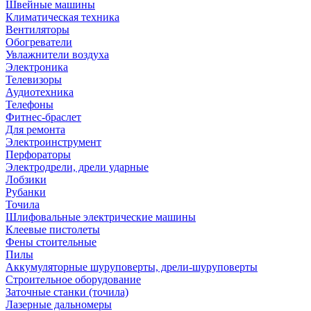
Швейные машины
Климатическая техника
Вентиляторы
Обогреватели
Увлажнители воздуха
Электроника
Телевизоры
Аудиотехника
Телефоны
Фитнес-браслет
Для ремонта
Электроинструмент
Перфораторы
Электродрели, дрели ударные
Лобзики
Рубанки
Точила
Шлифовальные электрические машины
Клеевые пистолеты
Фены стоительные
Пилы
Аккумуляторные шуруповерты, дрели-шуруповерты
Строительное оборудование
Заточные станки (точила)
Лазерные дальномеры