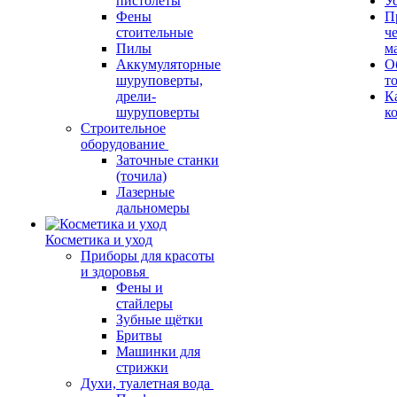
пистолеты
У
Фены
П
стоительные
ч
Пилы
м
Аккумуляторные
О
шуруповерты,
т
дрели-
К
шуруповерты
к
Строительное
оборудование
Заточные станки
(точила)
Лазерные
дальномеры
Косметика и уход
Приборы для красоты
и здоровья
Фены и
стайлеры
Зубные щётки
Бритвы
Машинки для
стрижки
Духи, туалетная вода