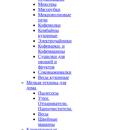
Миксеры
Мясорубки
Микроволновые
печи
Кофемолки
Комбайны
кухонные
Электрочайники
Кофеварки. и
Кофемашины
Сушилки для
овощей и
фруктов
Соковыжималки
Весы кухонные
Мелкая техника для
дома
Пылесосы
Утюг.
Отпариватели.
Пароочистители.
Весы
Швейные
машины
Климатическая