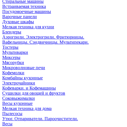
Стиральные машины
Встраиваемая техника
Посудомоечные машины
Варочные панели
Духовые шкафы
Мелкая техника для кухни
Блендеры
Аэрогрили. Электрогрили. Фритюрницы.
Вафельницы. Сэндвичницы. Мультипекари.
Тостеры
Мультиварки
Миксеры
Мясорубки
Микроволновые печи
Кофемолки
Комбайны кухонные
Электрочайники
Кофеварки. и Кофемашины
Сушилки для овощей и фруктов
Соковыжималки
Весы кухонные
Мелкая техника для дома
Пылесосы
Утюг. Отпариватели. Пароочистители.
Весы