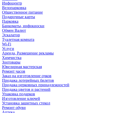
Инфоцентр
Велопарковка
Общественное питание
Подарочные карты
Парковка
Банкоматы, инфокиоски
Обмен Валют
Эскалатор
Туалетная комната
Wi-Fi
Услуги
Аренда, Размещение рекламы
Химчистка
Зоотовары
Ювелирная мастерская
Ремонт часов
Заказ на изготовление очков
Продажа лотерейных билетов
Продажа церковных принадлежностей
Продажа цветов и растений
Упаковка подарков
Изготовление ключей
Установка защитных стекол
Ремонт обуви
Аптека