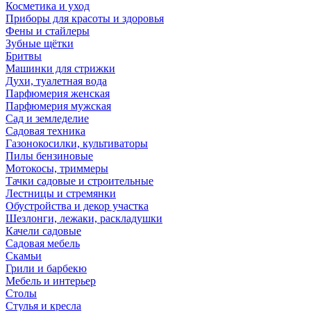
Косметика и уход
Приборы для красоты и здоровья
Фены и стайлеры
Зубные щётки
Бритвы
Машинки для стрижки
Духи, туалетная вода
Парфюмерия женская
Парфюмерия мужская
Сад и земледелие
Садовая техника
Газонокосилки, культиваторы
Пилы бензиновые
Мотокосы, триммеры
Тачки садовые и строительные
Лестницы и стремянки
Обустройства и декор участка
Шезлонги, лежаки, раскладушки
Качели садовые
Садовая мебель
Скамьи
Грили и барбекю
Мебель и интерьер
Столы
Стулья и кресла