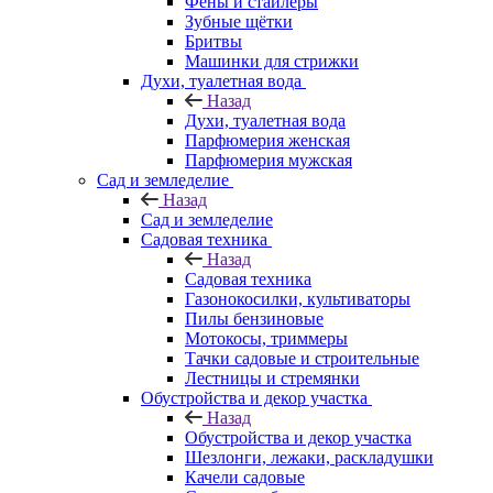
Фены и стайлеры
Зубные щётки
Бритвы
Машинки для стрижки
Духи, туалетная вода
Назад
Духи, туалетная вода
Парфюмерия женская
Парфюмерия мужская
Сад и земледелие
Назад
Сад и земледелие
Садовая техника
Назад
Садовая техника
Газонокосилки, культиваторы
Пилы бензиновые
Мотокосы, триммеры
Тачки садовые и строительные
Лестницы и стремянки
Обустройства и декор участка
Назад
Обустройства и декор участка
Шезлонги, лежаки, раскладушки
Качели садовые