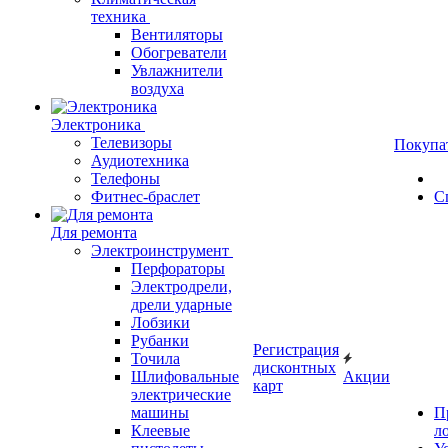
техника
Вентиляторы
Обогреватели
Увлажнители
воздуха
Электроника
Телевизоры
Покупа
Аудиотехника
Телефоны
Фитнес-браслет
С
Для ремонта
Электроинструмент
Перфораторы
Электродрели,
дрели ударные
Лобзики
Рубанки
Регистрация
Точила
дисконтных
Шлифовальные
Акции
карт
электрические
машины
П
Клеевые
л