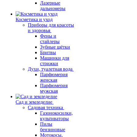
Лазерные
дальномеры
Косметика и уход
Приборы для красоты
и здоровья
Фены и
стайлеры
Зубные щётки
Бритвы
Машинки для
стрижки
Духи, туалетная вода
Парфюмерия
женская
Парфюмерия
мужская
Сад и земледелие
Садовая техника
Газонокосилки,
культиваторы
Пилы
бензиновые
Мотокосы,