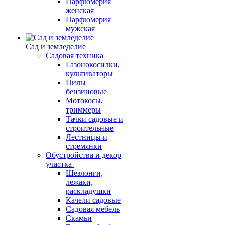
Парфюмерия
женская
Парфюмерия
мужская
Сад и земледелие
Садовая техника
Газонокосилки,
культиваторы
Пилы
бензиновые
Мотокосы,
триммеры
Тачки садовые и
строительные
Лестницы и
стремянки
Обустройства и декор
участка
Шезлонги,
лежаки,
раскладушки
Качели садовые
Садовая мебель
Скамьи