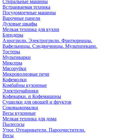
Стиральные машины
Встраиваемая техника
Посудомоечные машины
Варочные панели
Духовые шкафы
Мелкая техника для кухни
Блендеры
Аэрогрили. Электрогрили. Фритюрницы.
Вафельницы. Сэндвичницы. Мультипекари.
Тостеры
Мультиварки
Миксеры
Мясорубки
Микроволновые печи
Кофемолки
Комбайны кухонные
Электрочайники
Кофеварки. и Кофемашины
Сушилки для овощей и фруктов
Соковыжималки
Весы кухонные
Мелкая техника для дома
Пылесосы
Утюг. Отпариватели. Пароочистители.
Весы