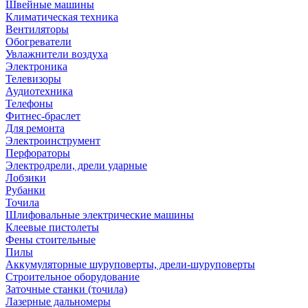
Швейные машины
Климатическая техника
Вентиляторы
Обогреватели
Увлажнители воздуха
Электроника
Телевизоры
Аудиотехника
Телефоны
Фитнес-браслет
Для ремонта
Электроинструмент
Перфораторы
Электродрели, дрели ударные
Лобзики
Рубанки
Точила
Шлифовальные электрические машины
Клеевые пистолеты
Фены стоительные
Пилы
Аккумуляторные шуруповерты, дрели-шуруповерты
Строительное оборудование
Заточные станки (точила)
Лазерные дальномеры