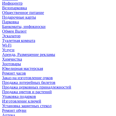
Инфоцентр
Велопарковка
Общественное питание
Подарочные карты
Парковка
Банкоматы, инфокиоски
Обмен Валют
Эскалатор
Туалетная комната
Wi-Fi
Услуги
Аренда, Размещение рекламы
Химчистка
Зоотовары
Ювелирная мастерская
Ремонт часов
Заказ на изготовление очков
Продажа лотерейных билетов
Продажа церковных принадлежностей
Продажа цветов и растений
Упаковка подарков
Изготовление ключей
Установка защитных стекол
Ремонт обуви
Аптека