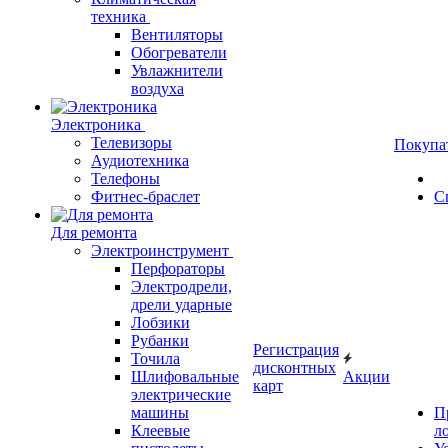
техника
Вентиляторы
Обогреватели
Увлажнители
воздуха
Электроника
Телевизоры
Покупа
Аудиотехника
Телефоны
Фитнес-браслет
С
Для ремонта
Электроинструмент
Перфораторы
Электродрели,
дрели ударные
Лобзики
Рубанки
Регистрация
Точила
дисконтных
Шлифовальные
Акции
карт
электрические
машины
П
Клеевые
л