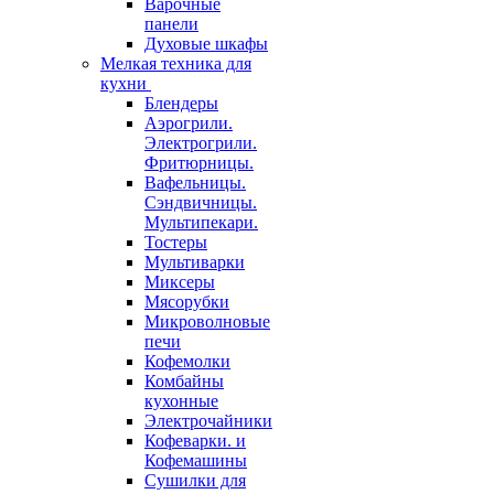
Варочные
панели
Духовые шкафы
Мелкая техника для
кухни
Блендеры
Аэрогрили.
Электрогрили.
Фритюрницы.
Вафельницы.
Сэндвичницы.
Мультипекари.
Тостеры
Мультиварки
Миксеры
Мясорубки
Микроволновые
печи
Кофемолки
Комбайны
кухонные
Электрочайники
Кофеварки. и
Кофемашины
Сушилки для