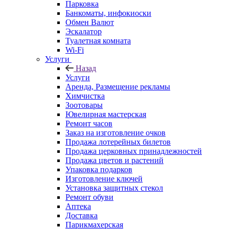
Парковка
Банкоматы, инфокиоски
Обмен Валют
Эскалатор
Туалетная комната
Wi-Fi
Услуги
Назад
Услуги
Аренда, Размещение рекламы
Химчистка
Зоотовары
Ювелирная мастерская
Ремонт часов
Заказ на изготовление очков
Продажа лотерейных билетов
Продажа церковных принадлежностей
Продажа цветов и растений
Упаковка подарков
Изготовление ключей
Установка защитных стекол
Ремонт обуви
Аптека
Доставка
Парикмахерская