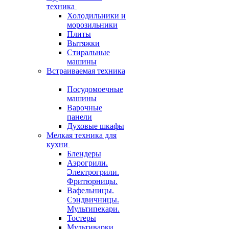
техника
Холодильники и
морозильники
Плиты
Вытяжки
Стиральные
машины
Встраиваемая техника
Посудомоечные
машины
Варочные
панели
Духовые шкафы
Мелкая техника для
кухни
Блендеры
Аэрогрили.
Электрогрили.
Фритюрницы.
Вафельницы.
Сэндвичницы.
Мультипекари.
Тостеры
Мультиварки