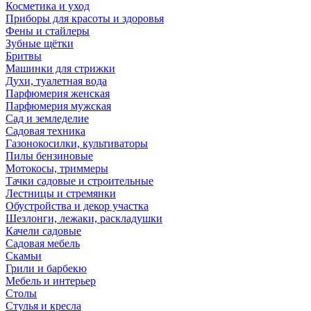
Косметика и уход
Приборы для красоты и здоровья
Фены и стайлеры
Зубные щётки
Бритвы
Машинки для стрижки
Духи, туалетная вода
Парфюмерия женская
Парфюмерия мужская
Сад и земледелие
Садовая техника
Газонокосилки, культиваторы
Пилы бензиновые
Мотокосы, триммеры
Тачки садовые и строительные
Лестницы и стремянки
Обустройства и декор участка
Шезлонги, лежаки, раскладушки
Качели садовые
Садовая мебель
Скамьи
Грили и барбекю
Мебель и интерьер
Столы
Стулья и кресла