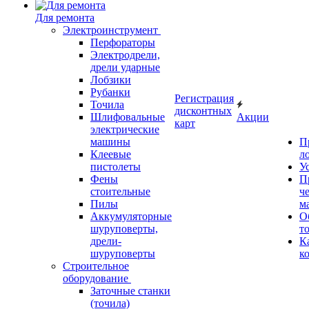
Для ремонта
Электроинструмент
Перфораторы
Электродрели,
дрели ударные
Лобзики
Рубанки
Регистрация
Точила
дисконтных
Шлифовальные
Акции
карт
электрические
машины
П
Клеевые
л
пистолеты
У
Фены
П
стоительные
ч
Пилы
м
Аккумуляторные
О
шуруповерты,
т
дрели-
К
шуруповерты
к
Строительное
оборудование
Заточные станки
(точила)