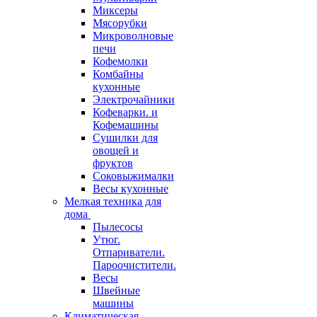
Миксеры
Мясорубки
Микроволновые
печи
Кофемолки
Комбайны
кухонные
Электрочайники
Кофеварки. и
Кофемашины
Сушилки для
овощей и
фруктов
Соковыжималки
Весы кухонные
Мелкая техника для
дома
Пылесосы
Утюг.
Отпариватели.
Пароочистители.
Весы
Швейные
машины
Климатическая