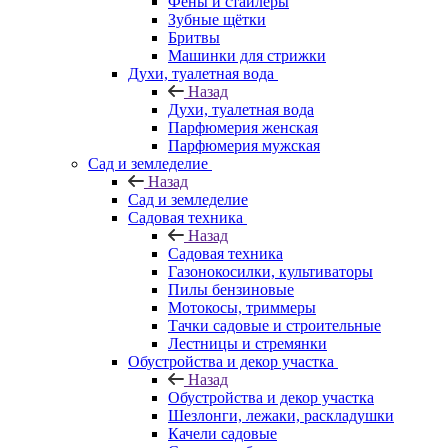
Фены и стайлеры
Зубные щётки
Бритвы
Машинки для стрижки
Духи, туалетная вода
Назад
Духи, туалетная вода
Парфюмерия женская
Парфюмерия мужская
Сад и земледелие
Назад
Сад и земледелие
Садовая техника
Назад
Садовая техника
Газонокосилки, культиваторы
Пилы бензиновые
Мотокосы, триммеры
Тачки садовые и строительные
Лестницы и стремянки
Обустройства и декор участка
Назад
Обустройства и декор участка
Шезлонги, лежаки, раскладушки
Качели садовые