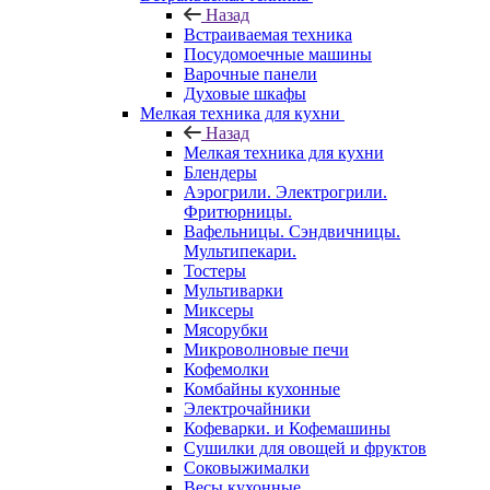
Назад
Встраиваемая техника
Посудомоечные машины
Варочные панели
Духовые шкафы
Мелкая техника для кухни
Назад
Мелкая техника для кухни
Блендеры
Аэрогрили. Электрогрили.
Фритюрницы.
Вафельницы. Сэндвичницы.
Мультипекари.
Тостеры
Мультиварки
Миксеры
Мясорубки
Микроволновые печи
Кофемолки
Комбайны кухонные
Электрочайники
Кофеварки. и Кофемашины
Сушилки для овощей и фруктов
Соковыжималки
Весы кухонные