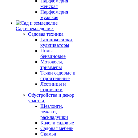
Парфюмерия
женская
Парфюмерия
мужская
Сад и земледелие
Садовая техника
Газонокосилки,
культиваторы
Пилы
бензиновые
Мотокосы,
триммеры
Тачки садовые и
строительные
Лестницы и
стремянки
Обустройства и декор
участка
Шезлонги,
лежаки,
раскладушки
Качели садовые
Садовая мебель
Скамьи