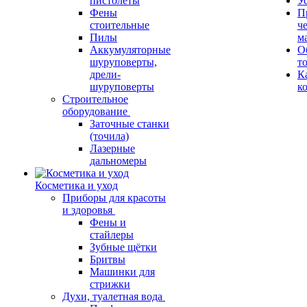
пистолеты
У
Фены
П
стоительные
ч
Пилы
м
Аккумуляторные
О
шуруповерты,
т
дрели-
К
шуруповерты
к
Строительное
оборудование
Заточные станки
(точила)
Лазерные
дальномеры
Косметика и уход
Приборы для красоты
и здоровья
Фены и
стайлеры
Зубные щётки
Бритвы
Машинки для
стрижки
Духи, туалетная вода