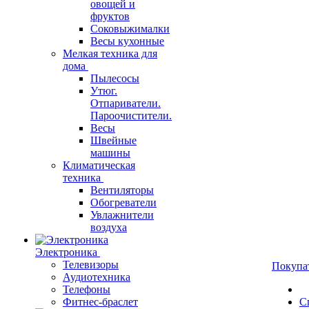
овощей и
фруктов
Соковыжималки
Весы кухонные
Мелкая техника для
дома
Пылесосы
Утюг.
Отпариватели.
Пароочистители.
Весы
Швейные
машины
Климатическая
техника
Вентиляторы
Обогреватели
Увлажнители
воздуха
Электроника
Телевизоры
Покупа
Аудиотехника
Телефоны
Фитнес-браслет
С