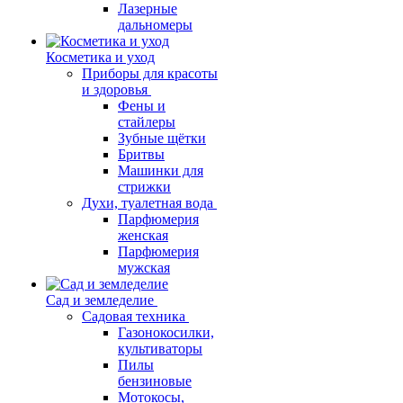
Лазерные
дальномеры
Косметика и уход
Приборы для красоты
и здоровья
Фены и
стайлеры
Зубные щётки
Бритвы
Машинки для
стрижки
Духи, туалетная вода
Парфюмерия
женская
Парфюмерия
мужская
Сад и земледелие
Садовая техника
Газонокосилки,
культиваторы
Пилы
бензиновые
Мотокосы,