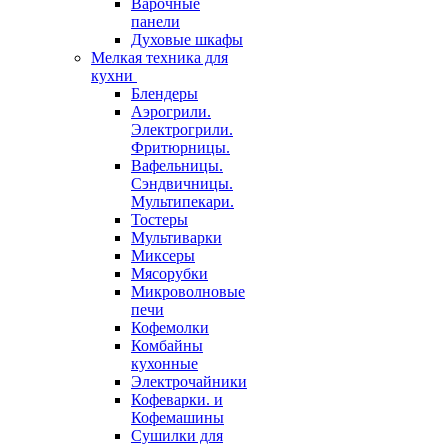
Варочные
панели
Духовые шкафы
Мелкая техника для
кухни
Блендеры
Аэрогрили.
Электрогрили.
Фритюрницы.
Вафельницы.
Сэндвичницы.
Мультипекари.
Тостеры
Мультиварки
Миксеры
Мясорубки
Микроволновые
печи
Кофемолки
Комбайны
кухонные
Электрочайники
Кофеварки. и
Кофемашины
Сушилки для