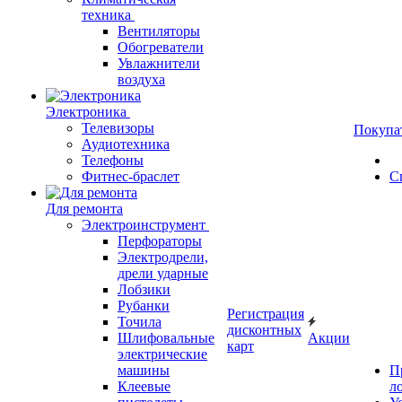
техника
Вентиляторы
Обогреватели
Увлажнители
воздуха
Электроника
Телевизоры
Покупа
Аудиотехника
Телефоны
Фитнес-браслет
С
Для ремонта
Электроинструмент
Перфораторы
Электродрели,
дрели ударные
Лобзики
Рубанки
Регистрация
Точила
дисконтных
Шлифовальные
Акции
карт
электрические
машины
П
Клеевые
л