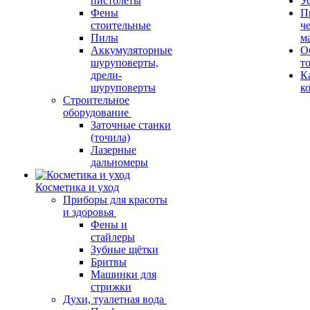
пистолеты
У
Фены
П
стоительные
ч
Пилы
м
Аккумуляторные
О
шуруповерты,
т
дрели-
К
шуруповерты
к
Строительное
оборудование
Заточные станки
(точила)
Лазерные
дальномеры
Косметика и уход
Приборы для красоты
и здоровья
Фены и
стайлеры
Зубные щётки
Бритвы
Машинки для
стрижки
Духи, туалетная вода