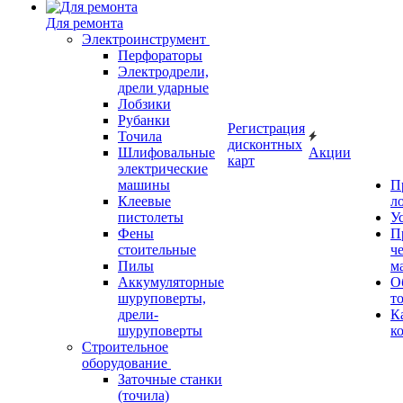
Для ремонта
Электроинструмент
Перфораторы
Электродрели,
дрели ударные
Лобзики
Рубанки
Регистрация
Точила
дисконтных
Шлифовальные
Акции
карт
электрические
машины
П
Клеевые
л
пистолеты
У
Фены
П
стоительные
ч
Пилы
м
Аккумуляторные
О
шуруповерты,
т
дрели-
К
шуруповерты
к
Строительное
оборудование
Заточные станки
(точила)