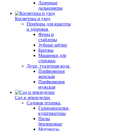
Лазерные
дальномеры
Косметика и уход
Приборы для красоты
и здоровья
Фены и
стайлеры
Зубные щётки
Бритвы
Машинки для
стрижки
Духи, туалетная вода
Парфюмерия
женская
Парфюмерия
мужская
Сад и земледелие
Садовая техника
Газонокосилки,
культиваторы
Пилы
бензиновые
Мотокосы,