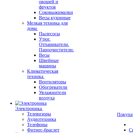
овощей и
фруктов
Соковыжималки
Весы кухонные
Мелкая техника для
дома
Пылесосы
Утюг.
Отпариватели.
Пароочистители.
Весы
Швейные
машины
Климатическая
техника
Вентиляторы
Обогреватели
Увлажнители
воздуха
Электроника
Телевизоры
Покупа
Аудиотехника
Телефоны
Фитнес-браслет
С