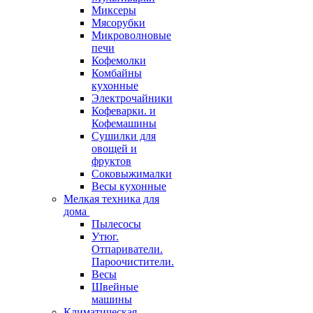
Миксеры
Мясорубки
Микроволновые
печи
Кофемолки
Комбайны
кухонные
Электрочайники
Кофеварки. и
Кофемашины
Сушилки для
овощей и
фруктов
Соковыжималки
Весы кухонные
Мелкая техника для
дома
Пылесосы
Утюг.
Отпариватели.
Пароочистители.
Весы
Швейные
машины
Климатическая