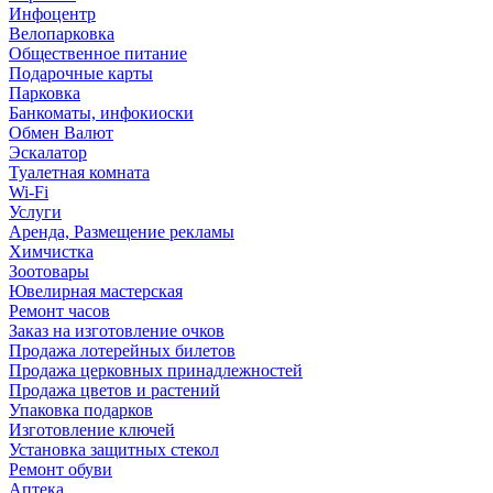
Инфоцентр
Велопарковка
Общественное питание
Подарочные карты
Парковка
Банкоматы, инфокиоски
Обмен Валют
Эскалатор
Туалетная комната
Wi-Fi
Услуги
Аренда, Размещение рекламы
Химчистка
Зоотовары
Ювелирная мастерская
Ремонт часов
Заказ на изготовление очков
Продажа лотерейных билетов
Продажа церковных принадлежностей
Продажа цветов и растений
Упаковка подарков
Изготовление ключей
Установка защитных стекол
Ремонт обуви
Аптека