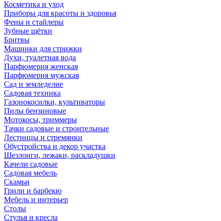
Косметика и уход
Приборы для красоты и здоровья
Фены и стайлеры
Зубные щётки
Бритвы
Машинки для стрижки
Духи, туалетная вода
Парфюмерия женская
Парфюмерия мужская
Сад и земледелие
Садовая техника
Газонокосилки, культиваторы
Пилы бензиновые
Мотокосы, триммеры
Тачки садовые и строительные
Лестницы и стремянки
Обустройства и декор участка
Шезлонги, лежаки, раскладушки
Качели садовые
Садовая мебель
Скамьи
Грили и барбекю
Мебель и интерьер
Столы
Стулья и кресла