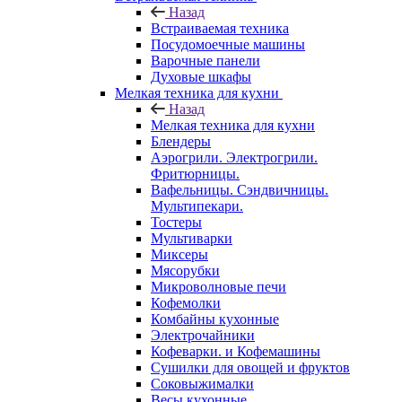
Назад
Встраиваемая техника
Посудомоечные машины
Варочные панели
Духовые шкафы
Мелкая техника для кухни
Назад
Мелкая техника для кухни
Блендеры
Аэрогрили. Электрогрили.
Фритюрницы.
Вафельницы. Сэндвичницы.
Мультипекари.
Тостеры
Мультиварки
Миксеры
Мясорубки
Микроволновые печи
Кофемолки
Комбайны кухонные
Электрочайники
Кофеварки. и Кофемашины
Сушилки для овощей и фруктов
Соковыжималки
Весы кухонные