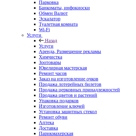
Парковка
Банкоматы, инфокиоски
Обмен Валют
Эскалатор
Туалетная комната
Wi-Fi
Услуги
Назад
Услуги
Аренда, Размещение рекламы
Химчистка
Зоотовары
Ювелирная мастерская
Ремонт часов
Заказ на изготовление очков
Продажа лотерейных билетов
Продажа церковных принадлежностей
Продажа цветов и растений
Упаковка подарков
Изготовление ключей
Установка защитных стекол
Ремонт обуви
Аптека
Доставка
Парикмахерская