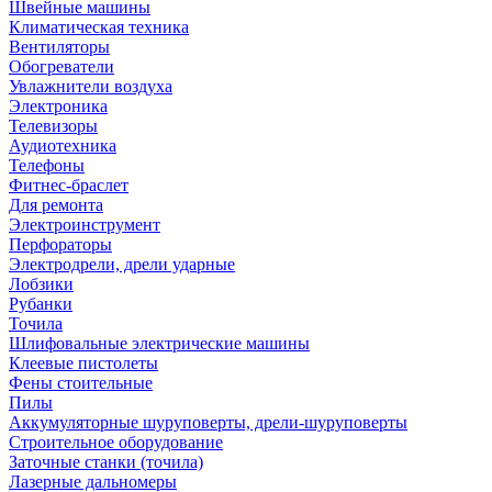
Швейные машины
Климатическая техника
Вентиляторы
Обогреватели
Увлажнители воздуха
Электроника
Телевизоры
Аудиотехника
Телефоны
Фитнес-браслет
Для ремонта
Электроинструмент
Перфораторы
Электродрели, дрели ударные
Лобзики
Рубанки
Точила
Шлифовальные электрические машины
Клеевые пистолеты
Фены стоительные
Пилы
Аккумуляторные шуруповерты, дрели-шуруповерты
Строительное оборудование
Заточные станки (точила)
Лазерные дальномеры