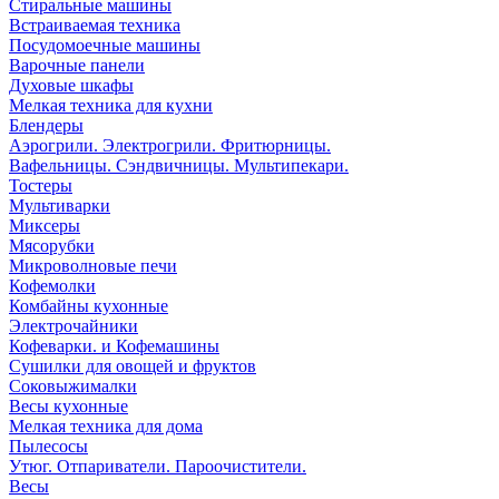
Стиральные машины
Встраиваемая техника
Посудомоечные машины
Варочные панели
Духовые шкафы
Мелкая техника для кухни
Блендеры
Аэрогрили. Электрогрили. Фритюрницы.
Вафельницы. Сэндвичницы. Мультипекари.
Тостеры
Мультиварки
Миксеры
Мясорубки
Микроволновые печи
Кофемолки
Комбайны кухонные
Электрочайники
Кофеварки. и Кофемашины
Сушилки для овощей и фруктов
Соковыжималки
Весы кухонные
Мелкая техника для дома
Пылесосы
Утюг. Отпариватели. Пароочистители.
Весы