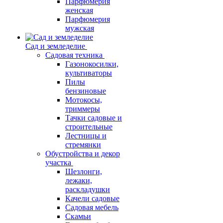
Парфюмерия
женская
Парфюмерия
мужская
Сад и земледелие
Садовая техника
Газонокосилки,
культиваторы
Пилы
бензиновые
Мотокосы,
триммеры
Тачки садовые и
строительные
Лестницы и
стремянки
Обустройства и декор
участка
Шезлонги,
лежаки,
раскладушки
Качели садовые
Садовая мебель
Скамьи