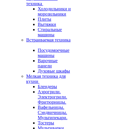
техника
Холодильники и
морозильники
Плиты
Вытяжки
Стиральные
машины
Встраиваемая техника
Посудомоечные
машины
Варочные
панели
Духовые шкафы
Мелкая техника для
кухни
Блендеры
Аэрогрили.
Электрогрили.
Фритюрницы.
Вафельницы.
Сэндвичницы.
Мультипекари.
Тостеры
Мультиварки