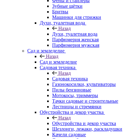
Фены и стайлеры
Зубные щётки
Бритвы
Машинки для стрижки
Духи, туалетная вода
Назад
Духи, туалетная вода
Парфюмерия женская
Парфюмерия мужская
Сад и земледелие
Назад
Сад и земледелие
Садовая техника
Назад
Садовая техника
Газонокосилки, культиваторы
Пилы бензиновые
Мотокосы, триммеры
Тачки садовые и строительные
Лестницы и стремянки
Обустройства и декор участка
Назад
Обустройства и декор участка
Шезлонги, лежаки, раскладушки
Качели садовые