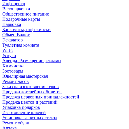
Инфоцентр
Велопарковка
Общественное питание
Подарочные карты
Парковка
Банкоматы, инфокиоски
Обмен Валют
Эскалатор
Туалетная комната
Wi-Fi
Услуги
Аренда, Размещение рекламы
Химчистка
Зоотовары
Ювелирная мастерская
Ремонт часов
Заказ на изготовление очков
Продажа лотерейных билетов
Продажа церковных принадлежностей
Продажа цветов и растений
Упаковка подарков
Изготовление ключей
Установка защитных стекол
Ремонт обуви
Аптека