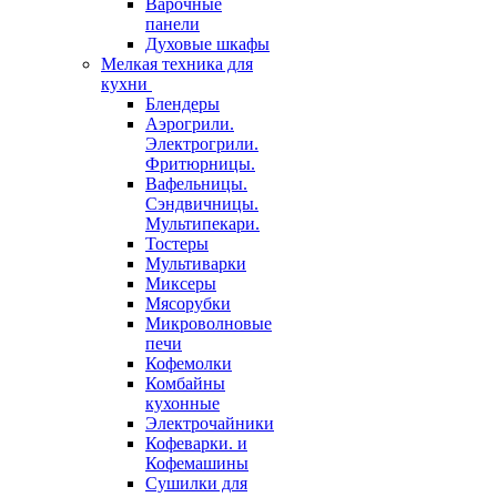
Варочные
панели
Духовые шкафы
Мелкая техника для
кухни
Блендеры
Аэрогрили.
Электрогрили.
Фритюрницы.
Вафельницы.
Сэндвичницы.
Мультипекари.
Тостеры
Мультиварки
Миксеры
Мясорубки
Микроволновые
печи
Кофемолки
Комбайны
кухонные
Электрочайники
Кофеварки. и
Кофемашины
Сушилки для