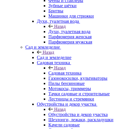
Фены и стайлеры
Зубные щётки
Бритвы
Машинки для стрижки
Духи, туалетная вода
Назад
Духи, туалетная вода
Парфюмерия женская
Парфюмерия мужская
Сад и земледелие
Назад
Сад и земледелие
Садовая техника
Назад
Садовая техника
Газонокосилки, культиваторы
Пилы бензиновые
Мотокосы, триммеры
Тачки садовые и строительные
Лестницы и стремянки
Обустройства и декор участка
Назад
Обустройства и декор участка
Шезлонги, лежаки, раскладушки
Качели садовые