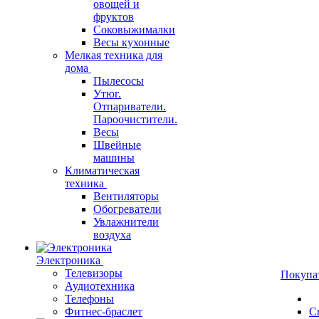
овощей и
фруктов
Соковыжималки
Весы кухонные
Мелкая техника для
дома
Пылесосы
Утюг.
Отпариватели.
Пароочистители.
Весы
Швейные
машины
Климатическая
техника
Вентиляторы
Обогреватели
Увлажнители
воздуха
Электроника
Телевизоры
Покупа
Аудиотехника
Телефоны
Фитнес-браслет
С