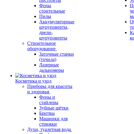
пистолеты
У
Фены
П
стоительные
ч
Пилы
м
Аккумуляторные
О
шуруповерты,
т
дрели-
К
шуруповерты
к
Строительное
оборудование
Заточные станки
(точила)
Лазерные
дальномеры
Косметика и уход
Приборы для красоты
и здоровья
Фены и
стайлеры
Зубные щётки
Бритвы
Машинки для
стрижки
Духи, туалетная вода