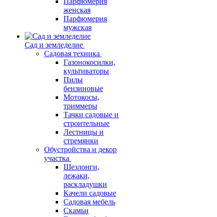
Парфюмерия
женская
Парфюмерия
мужская
Сад и земледелие
Садовая техника
Газонокосилки,
культиваторы
Пилы
бензиновые
Мотокосы,
триммеры
Тачки садовые и
строительные
Лестницы и
стремянки
Обустройства и декор
участка
Шезлонги,
лежаки,
раскладушки
Качели садовые
Садовая мебель
Скамьи