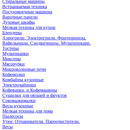
Стиральные машины
Встраиваемая техника
Посудомоечные машины
Варочные панели
Духовые шкафы
Мелкая техника для кухни
Блендеры
Аэрогрили. Электрогрили. Фритюрницы.
Вафельницы. Сэндвичницы. Мультипекари.
Тостеры
Мультиварки
Миксеры
Мясорубки
Микроволновые печи
Кофемолки
Комбайны кухонные
Электрочайники
Кофеварки. и Кофемашины
Сушилки для овощей и фруктов
Соковыжималки
Весы кухонные
Мелкая техника для дома
Пылесосы
Утюг. Отпариватели. Пароочистители.
Весы