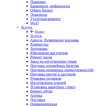
Парковка
Банкоматы, инфокиоски
Обмен Валют
Эскалатор
Туалетная комната
Wi-Fi
Услуги
Назад
Услуги
Аренда, Размещение рекламы
Химчистка
Зоотовары
Ювелирная мастерская
Ремонт часов
Заказ на изготовление очков
Продажа лотерейных билетов
Продажа церковных принадлежностей
Продажа цветов и растений
Упаковка подарков
Изготовление ключей
Установка защитных стекол
Ремонт обуви
Аптека
Доставка
Парикмахерская