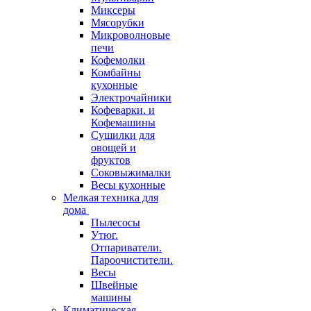
Миксеры
Мясорубки
Микроволновые
печи
Кофемолки
Комбайны
кухонные
Электрочайники
Кофеварки. и
Кофемашины
Сушилки для
овощей и
фруктов
Соковыжималки
Весы кухонные
Мелкая техника для
дома
Пылесосы
Утюг.
Отпариватели.
Пароочистители.
Весы
Швейные
машины
Климатическая