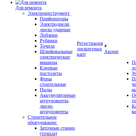
Для ремонта
Электроинструмент
Перфораторы
Электродрели,
дрели ударные
Лобзики
Рубанки
Регистрация
Точила
дисконтных
Шлифовальные
Акции
карт
электрические
машины
П
Клеевые
л
пистолеты
У
Фены
П
стоительные
ч
Пилы
м
Аккумуляторные
О
шуруповерты,
т
дрели-
К
шуруповерты
к
Строительное
оборудование
Заточные станки
(точила)