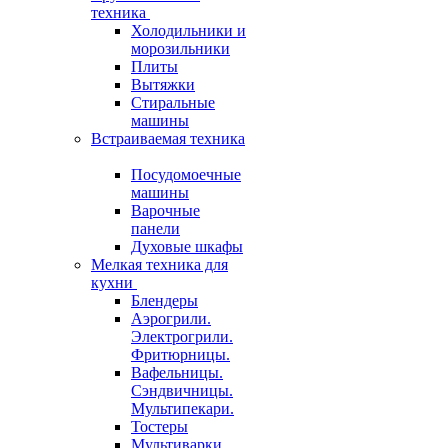
техника
Холодильники и
морозильники
Плиты
Вытяжки
Стиральные
машины
Встраиваемая техника
Посудомоечные
машины
Варочные
панели
Духовые шкафы
Мелкая техника для
кухни
Блендеры
Аэрогрили.
Электрогрили.
Фритюрницы.
Вафельницы.
Сэндвичницы.
Мультипекари.
Тостеры
Мультиварки