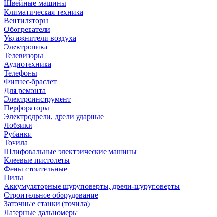
Швейные машины
Климатическая техника
Вентиляторы
Обогреватели
Увлажнители воздуха
Электроника
Телевизоры
Аудиотехника
Телефоны
Фитнес-браслет
Для ремонта
Электроинструмент
Перфораторы
Электродрели, дрели ударные
Лобзики
Рубанки
Точила
Шлифовальные электрические машины
Клеевые пистолеты
Фены стоительные
Пилы
Аккумуляторные шуруповерты, дрели-шуруповерты
Строительное оборудование
Заточные станки (точила)
Лазерные дальномеры