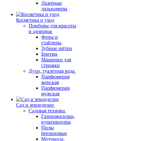
Лазерные
дальномеры
Косметика и уход
Приборы для красоты
и здоровья
Фены и
стайлеры
Зубные щётки
Бритвы
Машинки для
стрижки
Духи, туалетная вода
Парфюмерия
женская
Парфюмерия
мужская
Сад и земледелие
Садовая техника
Газонокосилки,
культиваторы
Пилы
бензиновые
Мотокосы,