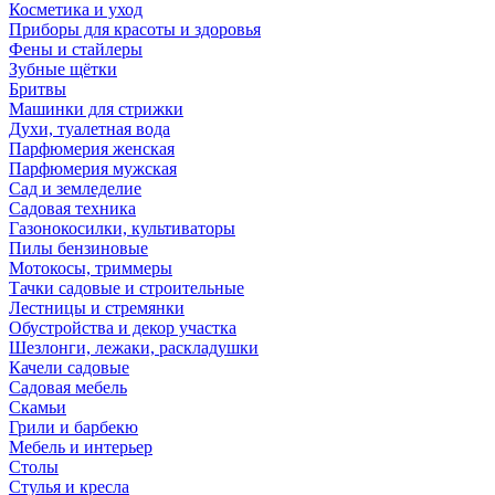
Косметика и уход
Приборы для красоты и здоровья
Фены и стайлеры
Зубные щётки
Бритвы
Машинки для стрижки
Духи, туалетная вода
Парфюмерия женская
Парфюмерия мужская
Сад и земледелие
Садовая техника
Газонокосилки, культиваторы
Пилы бензиновые
Мотокосы, триммеры
Тачки садовые и строительные
Лестницы и стремянки
Обустройства и декор участка
Шезлонги, лежаки, раскладушки
Качели садовые
Садовая мебель
Скамьи
Грили и барбекю
Мебель и интерьер
Столы
Стулья и кресла