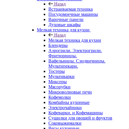
Назад
Встраиваемая техника
Посудомоечные машины
Варочные панели
Духовые шкафы
Мелкая техника для кухни
Назад
Мелкая техника для кухни
Блендеры
Аэрогрили. Электрогрили.
Фритюрницы.
Вафельницы. Сэндвичницы.
Мультипекари.
Тостеры
Мультиварки
Миксеры
Мясорубки
Микроволновые печи
Кофемолки
Комбайны кухонные
Электрочайники
Кофеварки. и Кофемашины
Сушилки для овощей и фруктов
Соковыжималки
Весы кухонные