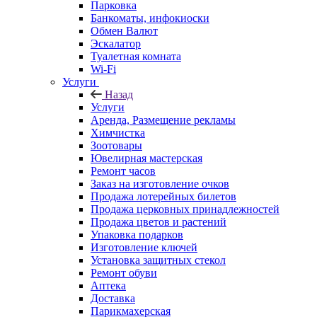
Парковка
Банкоматы, инфокиоски
Обмен Валют
Эскалатор
Туалетная комната
Wi-Fi
Услуги
Назад
Услуги
Аренда, Размещение рекламы
Химчистка
Зоотовары
Ювелирная мастерская
Ремонт часов
Заказ на изготовление очков
Продажа лотерейных билетов
Продажа церковных принадлежностей
Продажа цветов и растений
Упаковка подарков
Изготовление ключей
Установка защитных стекол
Ремонт обуви
Аптека
Доставка
Парикмахерская