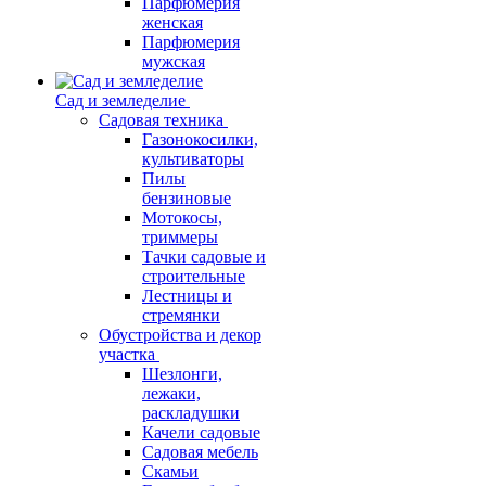
Парфюмерия
женская
Парфюмерия
мужская
Сад и земледелие
Садовая техника
Газонокосилки,
культиваторы
Пилы
бензиновые
Мотокосы,
триммеры
Тачки садовые и
строительные
Лестницы и
стремянки
Обустройства и декор
участка
Шезлонги,
лежаки,
раскладушки
Качели садовые
Садовая мебель
Скамьи