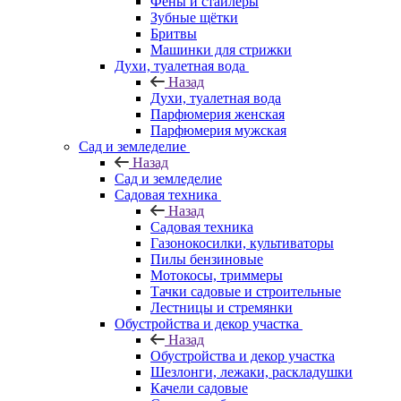
Фены и стайлеры
Зубные щётки
Бритвы
Машинки для стрижки
Духи, туалетная вода
Назад
Духи, туалетная вода
Парфюмерия женская
Парфюмерия мужская
Сад и земледелие
Назад
Сад и земледелие
Садовая техника
Назад
Садовая техника
Газонокосилки, культиваторы
Пилы бензиновые
Мотокосы, триммеры
Тачки садовые и строительные
Лестницы и стремянки
Обустройства и декор участка
Назад
Обустройства и декор участка
Шезлонги, лежаки, раскладушки
Качели садовые