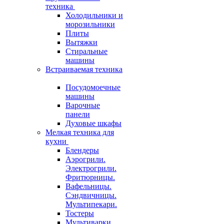
техника
Холодильники и
морозильники
Плиты
Вытяжки
Стиральные
машины
Встраиваемая техника
Посудомоечные
машины
Варочные
панели
Духовые шкафы
Мелкая техника для
кухни
Блендеры
Аэрогрили.
Электрогрили.
Фритюрницы.
Вафельницы.
Сэндвичницы.
Мультипекари.
Тостеры
Мультиварки