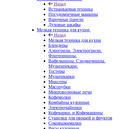
Назад
Встраиваемая техника
Посудомоечные машины
Варочные панели
Духовые шкафы
Мелкая техника для кухни
Назад
Мелкая техника для кухни
Блендеры
Аэрогрили. Электрогрили.
Фритюрницы.
Вафельницы. Сэндвичницы.
Мультипекари.
Тостеры
Мультиварки
Миксеры
Мясорубки
Микроволновые печи
Кофемолки
Комбайны кухонные
Электрочайники
Кофеварки. и Кофемашины
Сушилки для овощей и фруктов
Соковыжималки
Весы кухонные