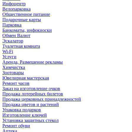
Инфоцентр
Велопарковка
Общественное питание
Подарочные карты
Парковка
Банкоматы, инфокиоски
Обмен Валют
Эскалатор
Туалетная комната
Wi-Fi
Услуги
Аренда, Размещение рекламы
Химчистка
Зоотовары
Ювелирная мастерская
Ремонт часов
Заказ на изготовление очков
Продажа лотерейных билетов
Продажа церковных принадлежностей
Продажа цветов и растений
Упаковка подарков
Изготовление ключей
Установка защитных стекол
Ремонт обуви
Аптека