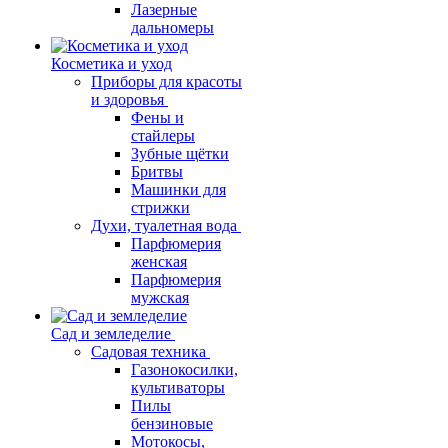
Лазерные
дальномеры
Косметика и уход
Приборы для красоты
и здоровья
Фены и
стайлеры
Зубные щётки
Бритвы
Машинки для
стрижки
Духи, туалетная вода
Парфюмерия
женская
Парфюмерия
мужская
Сад и земледелие
Садовая техника
Газонокосилки,
культиваторы
Пилы
бензиновые
Мотокосы,