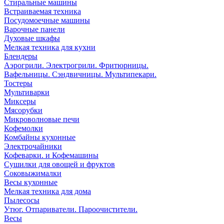
Стиральные машины
Встраиваемая техника
Посудомоечные машины
Варочные панели
Духовые шкафы
Мелкая техника для кухни
Блендеры
Аэрогрили. Электрогрили. Фритюрницы.
Вафельницы. Сэндвичницы. Мультипекари.
Тостеры
Мультиварки
Миксеры
Мясорубки
Микроволновые печи
Кофемолки
Комбайны кухонные
Электрочайники
Кофеварки. и Кофемашины
Сушилки для овощей и фруктов
Соковыжималки
Весы кухонные
Мелкая техника для дома
Пылесосы
Утюг. Отпариватели. Пароочистители.
Весы