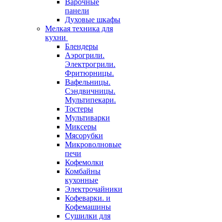
Варочные
панели
Духовые шкафы
Мелкая техника для
кухни
Блендеры
Аэрогрили.
Электрогрили.
Фритюрницы.
Вафельницы.
Сэндвичницы.
Мультипекари.
Тостеры
Мультиварки
Миксеры
Мясорубки
Микроволновые
печи
Кофемолки
Комбайны
кухонные
Электрочайники
Кофеварки. и
Кофемашины
Сушилки для