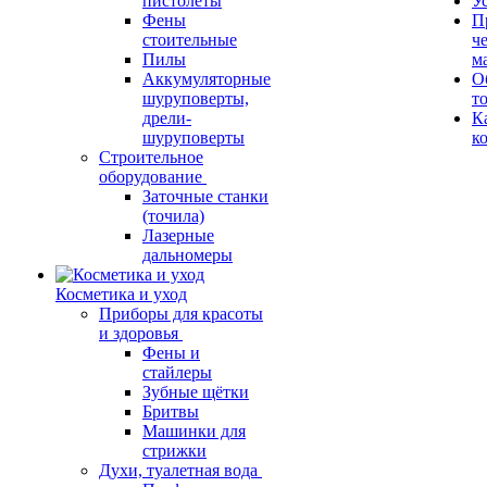
пистолеты
У
Фены
П
стоительные
ч
Пилы
м
Аккумуляторные
О
шуруповерты,
т
дрели-
К
шуруповерты
к
Строительное
оборудование
Заточные станки
(точила)
Лазерные
дальномеры
Косметика и уход
Приборы для красоты
и здоровья
Фены и
стайлеры
Зубные щётки
Бритвы
Машинки для
стрижки
Духи, туалетная вода