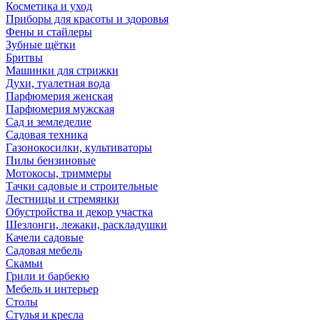
Косметика и уход
Приборы для красоты и здоровья
Фены и стайлеры
Зубные щётки
Бритвы
Машинки для стрижки
Духи, туалетная вода
Парфюмерия женская
Парфюмерия мужская
Сад и земледелие
Садовая техника
Газонокосилки, культиваторы
Пилы бензиновые
Мотокосы, триммеры
Тачки садовые и строительные
Лестницы и стремянки
Обустройства и декор участка
Шезлонги, лежаки, раскладушки
Качели садовые
Садовая мебель
Скамьи
Грили и барбекю
Мебель и интерьер
Столы
Стулья и кресла