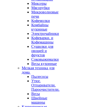
Миксеры
Мясорубки
Микроволновые
печи
Кофемолки
Комбайны
кухонные
Электрочайники
Кофеварки. и
Кофемашины
Сушилки для
овощей и
фруктов
Соковыжималки
Весы кухонные
Мелкая техника для
дома
Пылесосы
Утюг.
Отпариватели.
Пароочистители.
Весы
Швейные
машины
Климатическая