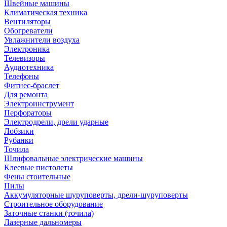
Швейные машины
Климатическая техника
Вентиляторы
Обогреватели
Увлажнители воздуха
Электроника
Телевизоры
Аудиотехника
Телефоны
Фитнес-браслет
Для ремонта
Электроинструмент
Перфораторы
Электродрели, дрели ударные
Лобзики
Рубанки
Точила
Шлифовальные электрические машины
Клеевые пистолеты
Фены стоительные
Пилы
Аккумуляторные шуруповерты, дрели-шуруповерты
Строительное оборудование
Заточные станки (точила)
Лазерные дальномеры