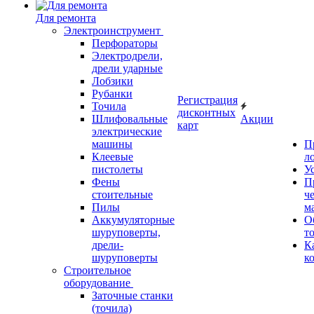
Для ремонта
Электроинструмент
Перфораторы
Электродрели,
дрели ударные
Лобзики
Рубанки
Регистрация
Точила
дисконтных
Шлифовальные
Акции
карт
электрические
машины
П
Клеевые
л
пистолеты
У
Фены
П
стоительные
ч
Пилы
м
Аккумуляторные
О
шуруповерты,
т
дрели-
К
шуруповерты
к
Строительное
оборудование
Заточные станки
(точила)