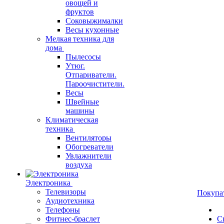
овощей и
фруктов
Соковыжималки
Весы кухонные
Мелкая техника для
дома
Пылесосы
Утюг.
Отпариватели.
Пароочистители.
Весы
Швейные
машины
Климатическая
техника
Вентиляторы
Обогреватели
Увлажнители
воздуха
Электроника
Телевизоры
Покупа
Аудиотехника
Телефоны
Фитнес-браслет
С