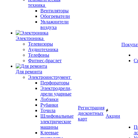
техника
Вентиляторы
Обогреватели
Увлажнители
воздуха
Электроника
Телевизоры
Покупа
Аудиотехника
Телефоны
Фитнес-браслет
С
Для ремонта
Электроинструмент
Перфораторы
Электродрели,
дрели ударные
Лобзики
Рубанки
Регистрация
Точила
дисконтных
Шлифовальные
Акции
карт
электрические
машины
П
Клеевые
л