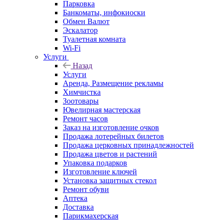
Парковка
Банкоматы, инфокиоски
Обмен Валют
Эскалатор
Туалетная комната
Wi-Fi
Услуги
Назад
Услуги
Аренда, Размещение рекламы
Химчистка
Зоотовары
Ювелирная мастерская
Ремонт часов
Заказ на изготовление очков
Продажа лотерейных билетов
Продажа церковных принадлежностей
Продажа цветов и растений
Упаковка подарков
Изготовление ключей
Установка защитных стекол
Ремонт обуви
Аптека
Доставка
Парикмахерская