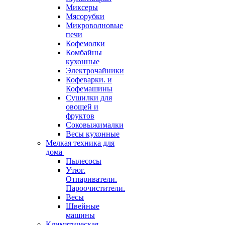
Миксеры
Мясорубки
Микроволновые
печи
Кофемолки
Комбайны
кухонные
Электрочайники
Кофеварки. и
Кофемашины
Сушилки для
овощей и
фруктов
Соковыжималки
Весы кухонные
Мелкая техника для
дома
Пылесосы
Утюг.
Отпариватели.
Пароочистители.
Весы
Швейные
машины
Климатическая