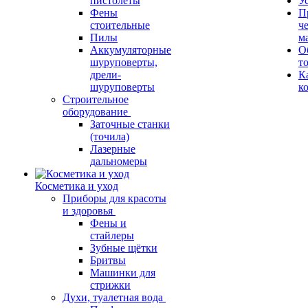
пистолеты
У
Фены
П
стоительные
ч
Пилы
м
Аккумуляторные
О
шуруповерты,
т
дрели-
К
шуруповерты
к
Строительное
оборудование
Заточные станки
(точила)
Лазерные
дальномеры
Косметика и уход
Приборы для красоты
и здоровья
Фены и
стайлеры
Зубные щётки
Бритвы
Машинки для
стрижки
Духи, туалетная вода