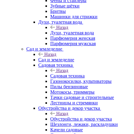
Фены и стайлеры
Зубные щётки
Бритвы
Машинки для стрижки
Духи, туалетная вода
Назад
Духи, туалетная вода
Парфюмерия женская
Парфюмерия мужская
Сад и земледелие
Назад
Сад и земледелие
Садовая техника
Назад
Садовая техника
Газонокосилки, культиваторы
Пилы бензиновые
Мотокосы, триммеры
Тачки садовые и строительные
Лестницы и стремянки
Обустройства и декор участка
Назад
Обустройства и декор участка
Шезлонги, лежаки, раскладушки
Качели садовые