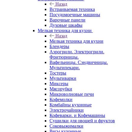
Назад
Встраиваемая техника
Посудомоечные машины
Варочные панели
Духовые шкафы
Мелкая техника для кухни
Назад
Мелкая техника для кухни
Блендеры
Аэрогрили. Электрогрили.
Фритюрницы.
Вафельницы. Сэндвичницы.
Мультипекари.
Тостеры
Мультиварки
Миксеры
Мясорубки
Микроволновые печи
Кофемолки
Комбайны кухонные
Электрочайники
Кофеварки. и Кофемашины
Сушилки для овощей и фруктов
Соковыжималки
Весы кухонные