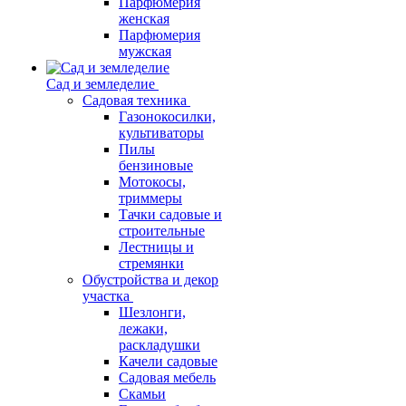
Парфюмерия
женская
Парфюмерия
мужская
Сад и земледелие
Садовая техника
Газонокосилки,
культиваторы
Пилы
бензиновые
Мотокосы,
триммеры
Тачки садовые и
строительные
Лестницы и
стремянки
Обустройства и декор
участка
Шезлонги,
лежаки,
раскладушки
Качели садовые
Садовая мебель
Скамьи