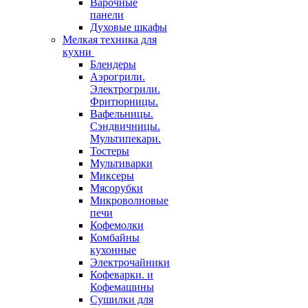
Варочные
панели
Духовые шкафы
Мелкая техника для
кухни
Блендеры
Аэрогрили.
Электрогрили.
Фритюрницы.
Вафельницы.
Сэндвичницы.
Мультипекари.
Тостеры
Мультиварки
Миксеры
Мясорубки
Микроволновые
печи
Кофемолки
Комбайны
кухонные
Электрочайники
Кофеварки. и
Кофемашины
Сушилки для