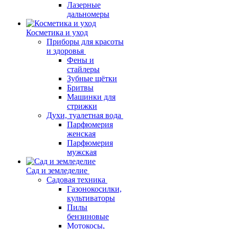
Лазерные
дальномеры
Косметика и уход
Приборы для красоты
и здоровья
Фены и
стайлеры
Зубные щётки
Бритвы
Машинки для
стрижки
Духи, туалетная вода
Парфюмерия
женская
Парфюмерия
мужская
Сад и земледелие
Садовая техника
Газонокосилки,
культиваторы
Пилы
бензиновые
Мотокосы,