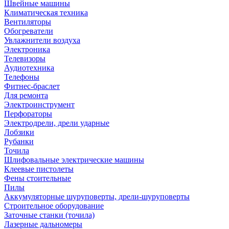
Швейные машины
Климатическая техника
Вентиляторы
Обогреватели
Увлажнители воздуха
Электроника
Телевизоры
Аудиотехника
Телефоны
Фитнес-браслет
Для ремонта
Электроинструмент
Перфораторы
Электродрели, дрели ударные
Лобзики
Рубанки
Точила
Шлифовальные электрические машины
Клеевые пистолеты
Фены стоительные
Пилы
Аккумуляторные шуруповерты, дрели-шуруповерты
Строительное оборудование
Заточные станки (точила)
Лазерные дальномеры