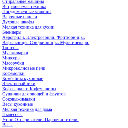
Стиральные машины
Встраиваемая техника
Посудомоечные машины
Варочные панели
Духовые шкафы
Мелкая техника для кухни
Блендеры
Аэрогрили. Электрогрили. Фритюрницы.
Вафельницы. Сэндвичницы. Мультипекари.
Тостеры
Мультиварки
Миксеры
Мясорубки
Микроволновые печи
Кофемолки
Комбайны кухонные
Электрочайники
Кофеварки. и Кофемашины
Сушилки для овощей и фруктов
Соковыжималки
Весы кухонные
Мелкая техника для дома
Пылесосы
Утюг. Отпариватели. Пароочистители.
Весы