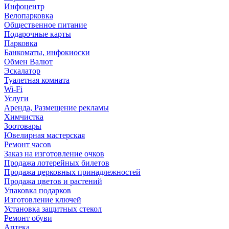
Инфоцентр
Велопарковка
Общественное питание
Подарочные карты
Парковка
Банкоматы, инфокиоски
Обмен Валют
Эскалатор
Туалетная комната
Wi-Fi
Услуги
Аренда, Размещение рекламы
Химчистка
Зоотовары
Ювелирная мастерская
Ремонт часов
Заказ на изготовление очков
Продажа лотерейных билетов
Продажа церковных принадлежностей
Продажа цветов и растений
Упаковка подарков
Изготовление ключей
Установка защитных стекол
Ремонт обуви
Аптека