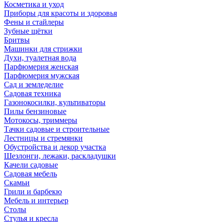
Косметика и уход
Приборы для красоты и здоровья
Фены и стайлеры
Зубные щётки
Бритвы
Машинки для стрижки
Духи, туалетная вода
Парфюмерия женская
Парфюмерия мужская
Сад и земледелие
Садовая техника
Газонокосилки, культиваторы
Пилы бензиновые
Мотокосы, триммеры
Тачки садовые и строительные
Лестницы и стремянки
Обустройства и декор участка
Шезлонги, лежаки, раскладушки
Качели садовые
Садовая мебель
Скамьи
Грили и барбекю
Мебель и интерьер
Столы
Стулья и кресла