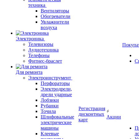
техника
Вентиляторы
Обогреватели
Увлажнители
воздуха
Электроника
Телевизоры
Покупа
Аудиотехника
Телефоны
Фитнес-браслет
С
Для ремонта
Электроинструмент
Перфораторы
Электродрели,
дрели ударные
Лобзики
Рубанки
Регистрация
Точила
дисконтных
Шлифовальные
Акции
карт
электрические
машины
П
Клеевые
л