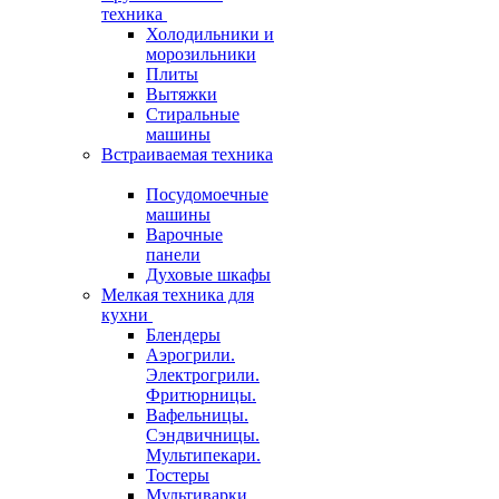
техника
Холодильники и
морозильники
Плиты
Вытяжки
Стиральные
машины
Встраиваемая техника
Посудомоечные
машины
Варочные
панели
Духовые шкафы
Мелкая техника для
кухни
Блендеры
Аэрогрили.
Электрогрили.
Фритюрницы.
Вафельницы.
Сэндвичницы.
Мультипекари.
Тостеры
Мультиварки