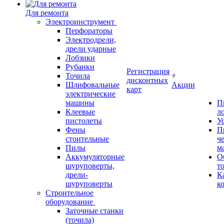
Для ремонта
Электроинструмент
Перфораторы
Электродрели,
дрели ударные
Лобзики
Рубанки
Регистрация
Точила
дисконтных
Шлифовальные
Акции
карт
электрические
машины
П
Клеевые
л
пистолеты
У
Фены
П
стоительные
ч
Пилы
м
Аккумуляторные
О
шуруповерты,
т
дрели-
К
шуруповерты
к
Строительное
оборудование
Заточные станки
(точила)