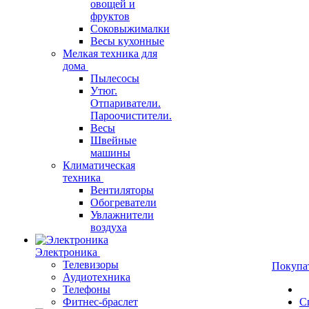
овощей и
фруктов
Соковыжималки
Весы кухонные
Мелкая техника для
дома
Пылесосы
Утюг.
Отпариватели.
Пароочистители.
Весы
Швейные
машины
Климатическая
техника
Вентиляторы
Обогреватели
Увлажнители
воздуха
Электроника
Телевизоры
Покупа
Аудиотехника
Телефоны
Фитнес-браслет
С