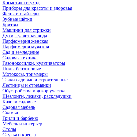
Косметика и уход
Приборы для красоты и здоровья
Фены и стайлеры
Зубные щётки
Бритвы
Машинки для стрижки
Духи, туалетная вода
Парфюмерия женская
Парфюмерия мужская
Сад и земледелие
Садовая техника
Газонокосилки, культиваторы
Пилы бензиновые
Мотокосы, триммеры
Тачки садовые и строительные
Лестницы и стремянки
Обустройства и декор участка
Шезлонги, лежаки, раскладушки
Качели садовые
Садовая мебель
Скамьи
Грили и барбекю
Мебель и интерьер
Столы
Стулья и кресла