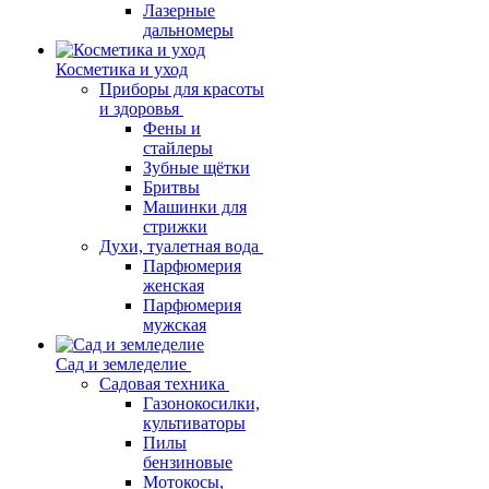
Лазерные
дальномеры
Косметика и уход
Приборы для красоты
и здоровья
Фены и
стайлеры
Зубные щётки
Бритвы
Машинки для
стрижки
Духи, туалетная вода
Парфюмерия
женская
Парфюмерия
мужская
Сад и земледелие
Садовая техника
Газонокосилки,
культиваторы
Пилы
бензиновые
Мотокосы,