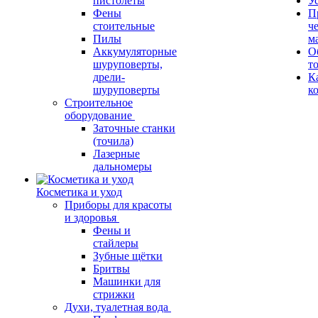
пистолеты
У
Фены
П
стоительные
ч
Пилы
м
Аккумуляторные
О
шуруповерты,
т
дрели-
К
шуруповерты
к
Строительное
оборудование
Заточные станки
(точила)
Лазерные
дальномеры
Косметика и уход
Приборы для красоты
и здоровья
Фены и
стайлеры
Зубные щётки
Бритвы
Машинки для
стрижки
Духи, туалетная вода