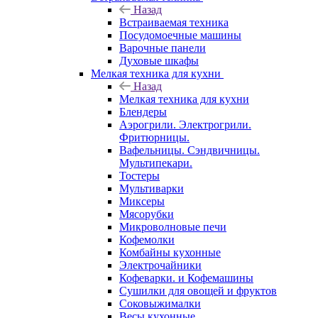
Назад
Встраиваемая техника
Посудомоечные машины
Варочные панели
Духовые шкафы
Мелкая техника для кухни
Назад
Мелкая техника для кухни
Блендеры
Аэрогрили. Электрогрили.
Фритюрницы.
Вафельницы. Сэндвичницы.
Мультипекари.
Тостеры
Мультиварки
Миксеры
Мясорубки
Микроволновые печи
Кофемолки
Комбайны кухонные
Электрочайники
Кофеварки. и Кофемашины
Сушилки для овощей и фруктов
Соковыжималки
Весы кухонные