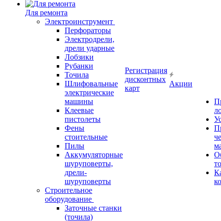
Для ремонта
Электроинструмент
Перфораторы
Электродрели,
дрели ударные
Лобзики
Рубанки
Регистрация
Точила
дисконтных
Шлифовальные
Акции
карт
электрические
машины
П
Клеевые
л
пистолеты
У
Фены
П
стоительные
ч
Пилы
м
Аккумуляторные
О
шуруповерты,
т
дрели-
К
шуруповерты
к
Строительное
оборудование
Заточные станки
(точила)