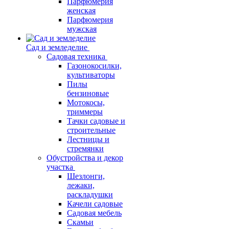
Парфюмерия
женская
Парфюмерия
мужская
Сад и земледелие
Садовая техника
Газонокосилки,
культиваторы
Пилы
бензиновые
Мотокосы,
триммеры
Тачки садовые и
строительные
Лестницы и
стремянки
Обустройства и декор
участка
Шезлонги,
лежаки,
раскладушки
Качели садовые
Садовая мебель
Скамьи