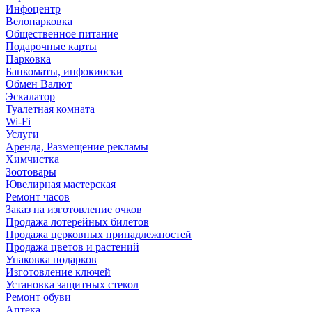
Инфоцентр
Велопарковка
Общественное питание
Подарочные карты
Парковка
Банкоматы, инфокиоски
Обмен Валют
Эскалатор
Туалетная комната
Wi-Fi
Услуги
Аренда, Размещение рекламы
Химчистка
Зоотовары
Ювелирная мастерская
Ремонт часов
Заказ на изготовление очков
Продажа лотерейных билетов
Продажа церковных принадлежностей
Продажа цветов и растений
Упаковка подарков
Изготовление ключей
Установка защитных стекол
Ремонт обуви
Аптека