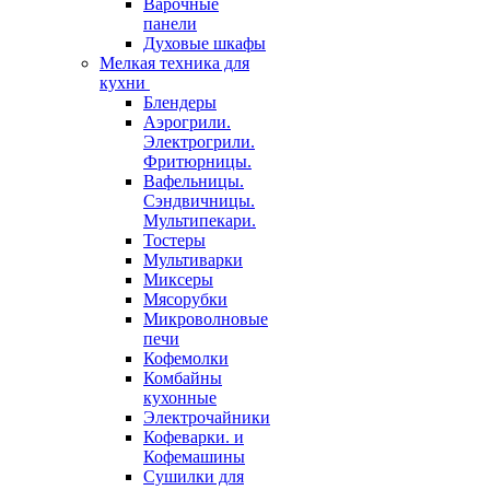
Варочные
панели
Духовые шкафы
Мелкая техника для
кухни
Блендеры
Аэрогрили.
Электрогрили.
Фритюрницы.
Вафельницы.
Сэндвичницы.
Мультипекари.
Тостеры
Мультиварки
Миксеры
Мясорубки
Микроволновые
печи
Кофемолки
Комбайны
кухонные
Электрочайники
Кофеварки. и
Кофемашины
Сушилки для