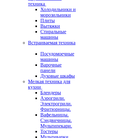
техника
Холодильники и
морозильники
Плиты
Вытяжки
Стиральные
машины
Встраиваемая техника
Посудомоечные
машины
Варочные
панели
Духовые шкафы
Мелкая техника для
кухни
Блендеры
Аэрогрили.
Электрогрили.
Фритюрницы.
Вафельницы.
Сэндвичницы.
Мультипекари.
Тостеры
Мультиварки