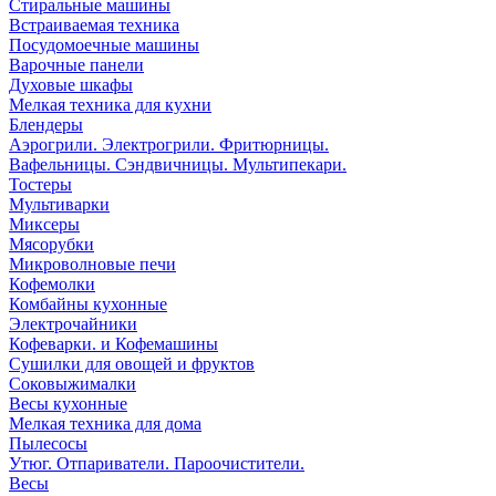
Стиральные машины
Встраиваемая техника
Посудомоечные машины
Варочные панели
Духовые шкафы
Мелкая техника для кухни
Блендеры
Аэрогрили. Электрогрили. Фритюрницы.
Вафельницы. Сэндвичницы. Мультипекари.
Тостеры
Мультиварки
Миксеры
Мясорубки
Микроволновые печи
Кофемолки
Комбайны кухонные
Электрочайники
Кофеварки. и Кофемашины
Сушилки для овощей и фруктов
Соковыжималки
Весы кухонные
Мелкая техника для дома
Пылесосы
Утюг. Отпариватели. Пароочистители.
Весы