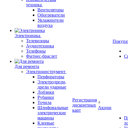
техника
Вентиляторы
Обогреватели
Увлажнители
воздуха
Электроника
Телевизоры
Покупа
Аудиотехника
Телефоны
Фитнес-браслет
С
Для ремонта
Электроинструмент
Перфораторы
Электродрели,
дрели ударные
Лобзики
Рубанки
Регистрация
Точила
дисконтных
Шлифовальные
Акции
карт
электрические
машины
П
Клеевые
л