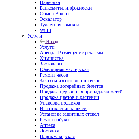
Парковка
Банкоматы, инфокиоски
Обмен Валют
Эскалатор
Туалетная комната
Wi-Fi
Услуги
Назад
Услуги
Аренда, Размещение рекламы
Химчистка
Зоотовары
Ювелирная мастерская
Ремонт часов
Заказ на изготовление очков
Продажа лотерейных билетов
Продажа церковных принадлежностей
Продажа цветов и растений
Упаковка подарков
Изготовление ключей
Установка защитных стекол
Ремонт обуви
Аптека
Доставка
Парикмахерская