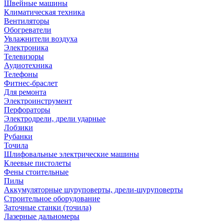
Швейные машины
Климатическая техника
Вентиляторы
Обогреватели
Увлажнители воздуха
Электроника
Телевизоры
Аудиотехника
Телефоны
Фитнес-браслет
Для ремонта
Электроинструмент
Перфораторы
Электродрели, дрели ударные
Лобзики
Рубанки
Точила
Шлифовальные электрические машины
Клеевые пистолеты
Фены стоительные
Пилы
Аккумуляторные шуруповерты, дрели-шуруповерты
Строительное оборудование
Заточные станки (точила)
Лазерные дальномеры