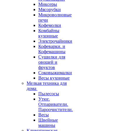
Миксеры
Мясорубки
Микроволновые
печи
Кофемолки
Комбайны
кухонные
Электрочайники
Кофеварки. и
Кофемашины
Сушилки для
овощей и
фруктов
Соковыжималки
Весы кухонные
Мелкая техника для
дома
Пылесосы
Утюг.
Отпариватели.
Пароочистители.
Весы
Швейные
машины
Климатическая