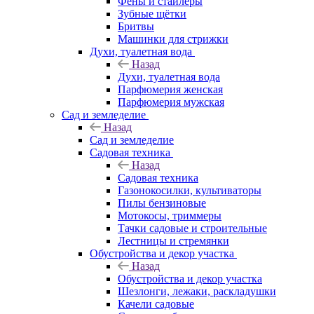
Фены и стайлеры
Зубные щётки
Бритвы
Машинки для стрижки
Духи, туалетная вода
Назад
Духи, туалетная вода
Парфюмерия женская
Парфюмерия мужская
Сад и земледелие
Назад
Сад и земледелие
Садовая техника
Назад
Садовая техника
Газонокосилки, культиваторы
Пилы бензиновые
Мотокосы, триммеры
Тачки садовые и строительные
Лестницы и стремянки
Обустройства и декор участка
Назад
Обустройства и декор участка
Шезлонги, лежаки, раскладушки
Качели садовые