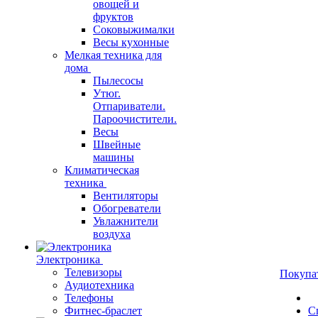
овощей и
фруктов
Соковыжималки
Весы кухонные
Мелкая техника для
дома
Пылесосы
Утюг.
Отпариватели.
Пароочистители.
Весы
Швейные
машины
Климатическая
техника
Вентиляторы
Обогреватели
Увлажнители
воздуха
Электроника
Телевизоры
Покупа
Аудиотехника
Телефоны
Фитнес-браслет
С