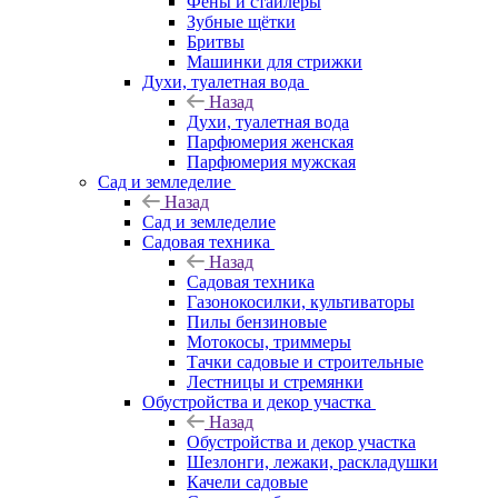
Фены и стайлеры
Зубные щётки
Бритвы
Машинки для стрижки
Духи, туалетная вода
Назад
Духи, туалетная вода
Парфюмерия женская
Парфюмерия мужская
Сад и земледелие
Назад
Сад и земледелие
Садовая техника
Назад
Садовая техника
Газонокосилки, культиваторы
Пилы бензиновые
Мотокосы, триммеры
Тачки садовые и строительные
Лестницы и стремянки
Обустройства и декор участка
Назад
Обустройства и декор участка
Шезлонги, лежаки, раскладушки
Качели садовые