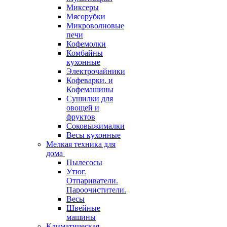
Миксеры
Мясорубки
Микроволновые
печи
Кофемолки
Комбайны
кухонные
Электрочайники
Кофеварки. и
Кофемашины
Сушилки для
овощей и
фруктов
Соковыжималки
Весы кухонные
Мелкая техника для
дома
Пылесосы
Утюг.
Отпариватели.
Пароочистители.
Весы
Швейные
машины
Климатическая