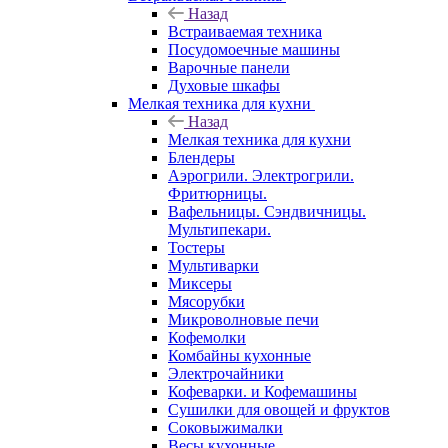
Назад
Встраиваемая техника
Посудомоечные машины
Варочные панели
Духовые шкафы
Мелкая техника для кухни
Назад
Мелкая техника для кухни
Блендеры
Аэрогрили. Электрогрили.
Фритюрницы.
Вафельницы. Сэндвичницы.
Мультипекари.
Тостеры
Мультиварки
Миксеры
Мясорубки
Микроволновые печи
Кофемолки
Комбайны кухонные
Электрочайники
Кофеварки. и Кофемашины
Сушилки для овощей и фруктов
Соковыжималки
Весы кухонные