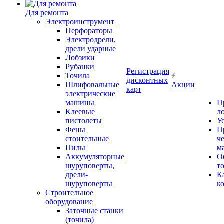
Для ремонта
Электроинструмент
Перфораторы
Электродрели,
дрели ударные
Лобзики
Рубанки
Регистрация
Точила
дисконтных
Шлифовальные
Акции
карт
электрические
машины
П
Клеевые
л
пистолеты
У
Фены
П
стоительные
ч
Пилы
м
Аккумуляторные
О
шуруповерты,
т
дрели-
К
шуруповерты
к
Строительное
оборудование
Заточные станки
(точила)