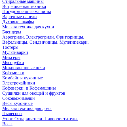
Стиральные машины
Встраиваемая техника
Посудомоечные машины
Варочные панели
Духовые шкафы
Мелкая техника для кухни
Блендеры
Аэрогрили. Электрогрили. Фритюрницы.
Вафельницы. Сэндвичницы. Мультипекари.
Тостеры
Мультиварки
Миксеры
Мясорубки
Микроволновые печи
Кофемолки
Комбайны кухонные
Электрочайники
Кофеварки. и Кофемашины
Сушилки для овощей и фруктов
Соковыжималки
Весы кухонные
Мелкая техника для дома
Пылесосы
Утюг. Отпариватели. Пароочистители.
Весы