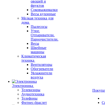
овощей и
фруктов
Соковыжималки
Весы кухонные
Мелкая техника для
дома
Пылесосы
Утюг.
Отпариватели.
Пароочистители.
Весы
Швейные
машины
Климатическая
техника
Вентиляторы
Обогреватели
Увлажнители
воздуха
Электроника
Телевизоры
Покупа
Аудиотехника
Телефоны
Фитнес-браслет
С