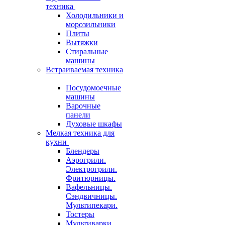
техника
Холодильники и
морозильники
Плиты
Вытяжки
Стиральные
машины
Встраиваемая техника
Посудомоечные
машины
Варочные
панели
Духовые шкафы
Мелкая техника для
кухни
Блендеры
Аэрогрили.
Электрогрили.
Фритюрницы.
Вафельницы.
Сэндвичницы.
Мультипекари.
Тостеры
Мультиварки