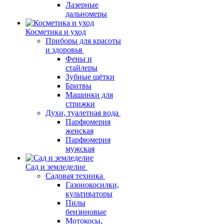
Лазерные
дальномеры
Косметика и уход
Приборы для красоты
и здоровья
Фены и
стайлеры
Зубные щётки
Бритвы
Машинки для
стрижки
Духи, туалетная вода
Парфюмерия
женская
Парфюмерия
мужская
Сад и земледелие
Садовая техника
Газонокосилки,
культиваторы
Пилы
бензиновые
Мотокосы,