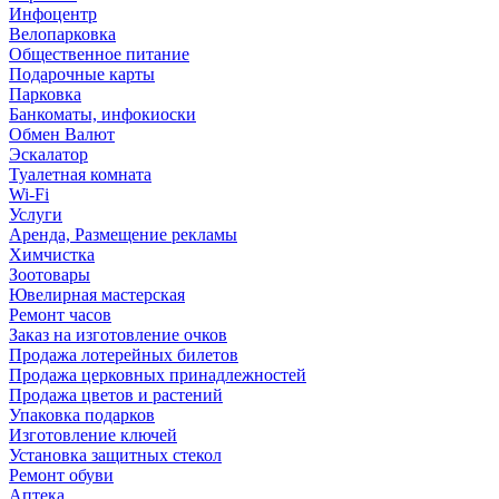
Инфоцентр
Велопарковка
Общественное питание
Подарочные карты
Парковка
Банкоматы, инфокиоски
Обмен Валют
Эскалатор
Туалетная комната
Wi-Fi
Услуги
Аренда, Размещение рекламы
Химчистка
Зоотовары
Ювелирная мастерская
Ремонт часов
Заказ на изготовление очков
Продажа лотерейных билетов
Продажа церковных принадлежностей
Продажа цветов и растений
Упаковка подарков
Изготовление ключей
Установка защитных стекол
Ремонт обуви
Аптека