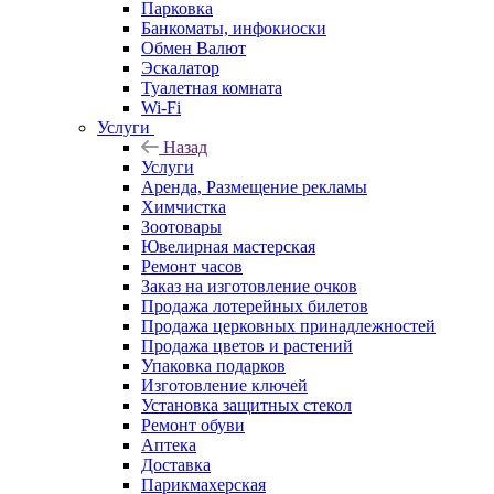
Парковка
Банкоматы, инфокиоски
Обмен Валют
Эскалатор
Туалетная комната
Wi-Fi
Услуги
Назад
Услуги
Аренда, Размещение рекламы
Химчистка
Зоотовары
Ювелирная мастерская
Ремонт часов
Заказ на изготовление очков
Продажа лотерейных билетов
Продажа церковных принадлежностей
Продажа цветов и растений
Упаковка подарков
Изготовление ключей
Установка защитных стекол
Ремонт обуви
Аптека
Доставка
Парикмахерская