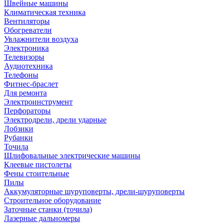
Швейные машины
Климатическая техника
Вентиляторы
Обогреватели
Увлажнители воздуха
Электроника
Телевизоры
Аудиотехника
Телефоны
Фитнес-браслет
Для ремонта
Электроинструмент
Перфораторы
Электродрели, дрели ударные
Лобзики
Рубанки
Точила
Шлифовальные электрические машины
Клеевые пистолеты
Фены стоительные
Пилы
Аккумуляторные шуруповерты, дрели-шуруповерты
Строительное оборудование
Заточные станки (точила)
Лазерные дальномеры