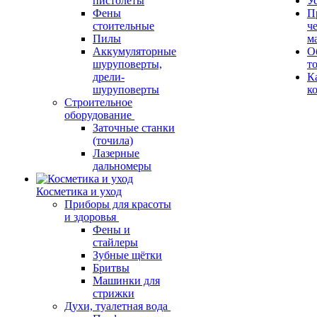
пистолеты
У
Фены
П
стоительные
ч
Пилы
м
Аккумуляторные
О
шуруповерты,
т
дрели-
К
шуруповерты
к
Строительное
оборудование
Заточные станки
(точила)
Лазерные
дальномеры
Косметика и уход
Приборы для красоты
и здоровья
Фены и
стайлеры
Зубные щётки
Бритвы
Машинки для
стрижки
Духи, туалетная вода