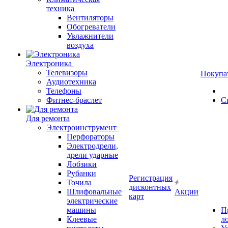
техника
Вентиляторы
Обогреватели
Увлажнители
воздуха
Электроника
Телевизоры
Покупа
Аудиотехника
Телефоны
Фитнес-браслет
С
Для ремонта
Электроинструмент
Перфораторы
Электродрели,
дрели ударные
Лобзики
Рубанки
Регистрация
Точила
дисконтных
Шлифовальные
Акции
карт
электрические
машины
П
Клеевые
л