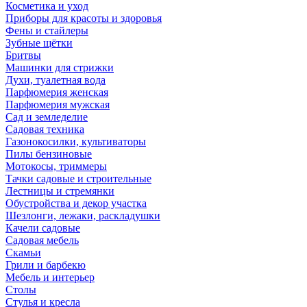
Косметика и уход
Приборы для красоты и здоровья
Фены и стайлеры
Зубные щётки
Бритвы
Машинки для стрижки
Духи, туалетная вода
Парфюмерия женская
Парфюмерия мужская
Сад и земледелие
Садовая техника
Газонокосилки, культиваторы
Пилы бензиновые
Мотокосы, триммеры
Тачки садовые и строительные
Лестницы и стремянки
Обустройства и декор участка
Шезлонги, лежаки, раскладушки
Качели садовые
Садовая мебель
Скамьи
Грили и барбекю
Мебель и интерьер
Столы
Стулья и кресла