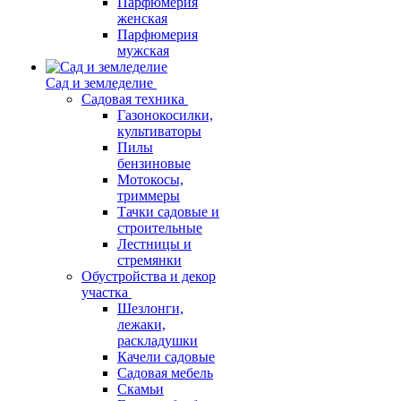
Парфюмерия
женская
Парфюмерия
мужская
Сад и земледелие
Садовая техника
Газонокосилки,
культиваторы
Пилы
бензиновые
Мотокосы,
триммеры
Тачки садовые и
строительные
Лестницы и
стремянки
Обустройства и декор
участка
Шезлонги,
лежаки,
раскладушки
Качели садовые
Садовая мебель
Скамьи