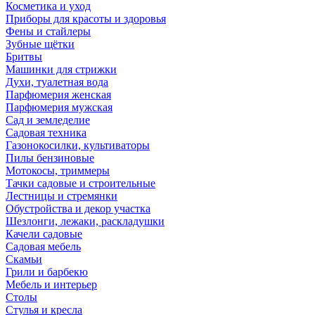
Косметика и уход
Приборы для красоты и здоровья
Фены и стайлеры
Зубные щётки
Бритвы
Машинки для стрижки
Духи, туалетная вода
Парфюмерия женская
Парфюмерия мужская
Сад и земледелие
Садовая техника
Газонокосилки, культиваторы
Пилы бензиновые
Мотокосы, триммеры
Тачки садовые и строительные
Лестницы и стремянки
Обустройства и декор участка
Шезлонги, лежаки, раскладушки
Качели садовые
Садовая мебель
Скамьи
Грили и барбекю
Мебель и интерьер
Столы
Стулья и кресла