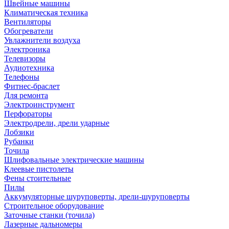
Швейные машины
Климатическая техника
Вентиляторы
Обогреватели
Увлажнители воздуха
Электроника
Телевизоры
Аудиотехника
Телефоны
Фитнес-браслет
Для ремонта
Электроинструмент
Перфораторы
Электродрели, дрели ударные
Лобзики
Рубанки
Точила
Шлифовальные электрические машины
Клеевые пистолеты
Фены стоительные
Пилы
Аккумуляторные шуруповерты, дрели-шуруповерты
Строительное оборудование
Заточные станки (точила)
Лазерные дальномеры