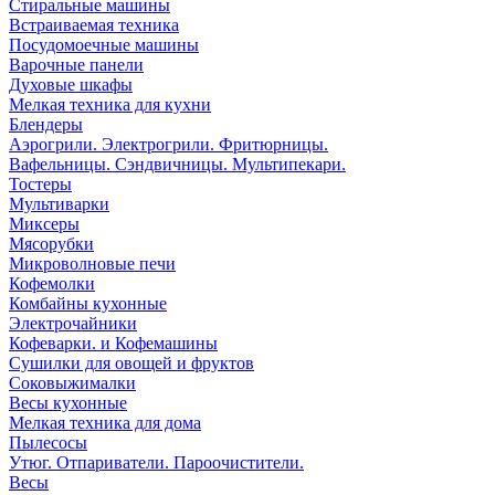
Стиральные машины
Встраиваемая техника
Посудомоечные машины
Варочные панели
Духовые шкафы
Мелкая техника для кухни
Блендеры
Аэрогрили. Электрогрили. Фритюрницы.
Вафельницы. Сэндвичницы. Мультипекари.
Тостеры
Мультиварки
Миксеры
Мясорубки
Микроволновые печи
Кофемолки
Комбайны кухонные
Электрочайники
Кофеварки. и Кофемашины
Сушилки для овощей и фруктов
Соковыжималки
Весы кухонные
Мелкая техника для дома
Пылесосы
Утюг. Отпариватели. Пароочистители.
Весы