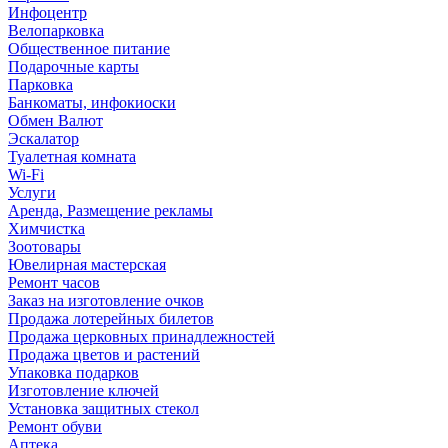
Инфоцентр
Велопарковка
Общественное питание
Подарочные карты
Парковка
Банкоматы, инфокиоски
Обмен Валют
Эскалатор
Туалетная комната
Wi-Fi
Услуги
Аренда, Размещение рекламы
Химчистка
Зоотовары
Ювелирная мастерская
Ремонт часов
Заказ на изготовление очков
Продажа лотерейных билетов
Продажа церковных принадлежностей
Продажа цветов и растений
Упаковка подарков
Изготовление ключей
Установка защитных стекол
Ремонт обуви
Аптека